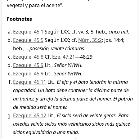
vegetal y para el aceite”.
Footnotes
Ezequiel 45:1
Según LXX; cf. vv. 3, 5; heb.,
cinco mil
.
Ezequiel 45:5
Según LXX; cf.
Núm. 35:2
; Jos. 14:4;
heb.,
…posesión, veinte cámaras.
Ezequiel 45:8
Cf.
Eze. 47:21
—48:29
Ezequiel 45:9
Lit.,
Señor YHWH.
Ezequiel 45:9
Lit.,
Señor YHWH.
Ezequiel 45:11
Lit.,
El efa y el bato tendrán la misma
capacidad. Un bato debe contener la décima parte de
un homer, y un efa la décima parte del homer. El patrón
de medida será el homer.
Ezequiel 45:12
Lit.,
El siclo será de veinte geras. Para
ustedes veinte siclos más veinticinco siclos más quince
siclos equivaldrán a una mina.