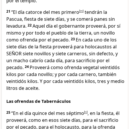
por el templo.
21
“El día catorce del mes primero
[
m
]
tendrán la
Pascua, fiesta de siete días, y se comerá panes sin
levadura.
22
Aquel día el gobernante proveerá, por sí
mismo y por todo el pueblo de la tierra, un novillo
como ofrenda por el pecado.
23
En cada uno de los
siete días de la fiesta proveerá para holocaustos al
SEÑOR siete novillos y siete carneros, sin defecto, y
un macho cabrío cada día, para sacrificio por el
pecado.
24
Proveerá como ofrenda vegetal veintidós
kilos por cada novillo; y por cada carnero, también
veintidós kilos. Y por cada veintidós kilos, tres y medio
litros de aceite.
Las ofrendas de Tabernáculos
25
“En el día quince del mes séptimo
[
n
]
, en la fiesta, él
proveerá, como en esos siete días, para el sacrificio
por el pecado, para el holocausto, para la ofrenda