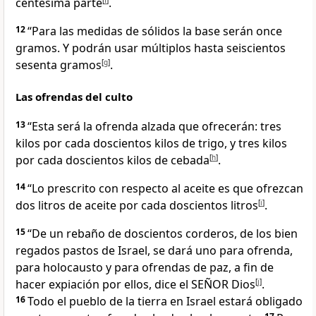
centésima parte
[
f
]
.
12
“Para las medidas de sólidos la base serán once
gramos. Y podrán usar múltiplos hasta seiscientos
sesenta gramos
[
g
]
.
Las ofrendas del culto
13
“Esta será la ofrenda alzada que ofrecerán: tres
kilos por cada doscientos kilos de trigo, y tres kilos
por cada doscientos kilos de cebada
[
h
]
.
14
“Lo prescrito con respecto al aceite es que ofrezcan
dos litros de aceite por cada doscientos litros
[
i
]
.
15
“De un rebaño de doscientos corderos, de los bien
regados pastos de Israel, se dará uno para ofrenda,
para holocausto y para ofrendas de paz, a fin de
hacer expiación por ellos, dice el SEÑOR Dios
[
j
]
.
16
Todo el pueblo de la tierra en Israel estará obligado