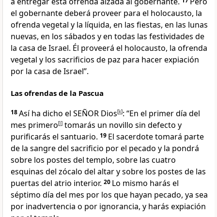
a entregar esta ofrenda alzada al gobernante.
17
Pero
el gobernante deberá proveer para el holocausto, la
ofrenda vegetal y la líquida, en las fiestas, en las lunas
nuevas, en los sábados y en todas las festividades de
la casa de Israel. Él proveerá el holocausto, la ofrenda
vegetal y los sacrificios de paz para hacer expiación
por la casa de Israel”.
Las ofrendas de la Pascua
18
Así ha dicho el SEÑOR Dios
[
k
]
: “En el primer día del
mes primero
[
l
]
tomarás un novillo sin defecto y
purificarás el santuario.
19
El sacerdote tomará parte
de la sangre del sacrificio por el pecado y la pondrá
sobre los postes del templo, sobre las cuatro
esquinas del zócalo del altar y sobre los postes de las
puertas del atrio interior.
20
Lo mismo harás el
séptimo día del mes por los que hayan pecado, ya sea
por inadvertencia o por ignorancia, y harás expiación