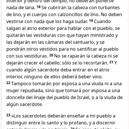
interior y dentro del templo, no deberán ponerse
nada de lana.
18
Se cubrirán la cabeza con turbantes
de lino, y el cuerpo con calzoncillos de lino.
No deben
vestirse con nada que los haga sudar.
19
Cuando
salgan al atrio exterior para hablar con el pueblo, se
quitarán las vestiduras con que hayan ministrado y
las dejarán en las cámaras del santuario,
y se
pondrán otros vestidos para no santificar al pueblo
con sus vestiduras.
20
No se raparán la cabeza ni se
dejarán crecer el cabello;
sólo se lo recortarán.
21
Y
cuando algún sacerdote deba entrar en el atrio
interior, ninguno de ellos deberá beber vino.
22
Tampoco tomarán por esposa a una viuda ni a una
mujer repudiada, sino que tomará por esposa a una
doncella del linaje del pueblo de Israel, o a la viuda de
algún sacerdote.
23
»Los sacerdotes deberán enseñar a mi pueblo a
distinguir entre lo santo y lo profano, y a discernir
24