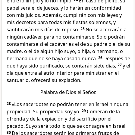
entre lo limpio y lo no limpio.
En caso de pleito, su
papel será el de jueces, y lo harán en conformidad
con mis juicios. Además, cumplirán con mis leyes y
mis decretos para todas mis fiestas solemnes, y
santificarán mis días de reposo.
25
No se acercarán a
ningún cadáver, para no contaminarse.
Sólo podrán
contaminarse si el cadáver es el de su padre o el de su
madre, o el de algún hijo suyo, o hija, o hermano, o
hermana que no se haya casado nunca.
26
Después de
que haya sido purificado, se contarán siete días,
27
y el
día que entre al atrio interior para ministrar en el
santuario, ofrecerá su expiación.
Palabra de Dios el Señor.
28
»Los sacerdotes no podrán tener en Israel ninguna
propiedad. Su propiedad
soy yo.
29
Comerán de la
ofrenda y de la expiación y del sacrificio por el
pecado. Suyo será todo lo que se consagre en Israel.
30
De los sacerdotes serán los primeros frutos de