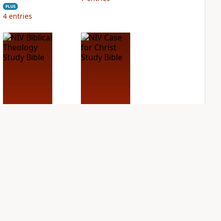
PLUS
4
entries
NIV Biblical
NIV Case for Christ
Theology Study
Study Bible
Bible
PLUS
3
entries
PLUS
13
entries