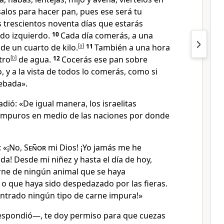
alos para hacer pan, pues ese será tu
 trescientos noventa días que estarás
ado izquierdo.
10
Cada día comerás, a una
 de un cuarto de kilo.
[
a
]
11
También a una hora
tro
[
b
]
de agua.
12
Cocerás ese pan sobre
y a la vista de todos lo comerás, como si
cebada».
dió: «De igual manera, los israelitas
impuros en medio de las naciones por donde
 «¡No,
Señor
mi Dios! ¡Yo jamás me he
a! Desde mi niñez y hasta el día de hoy,
ne de ningún animal que se haya
o que haya sido despedazado por las fieras.
entrado ningún tipo de carne impura!»
espondió—, te doy permiso para que cuezas