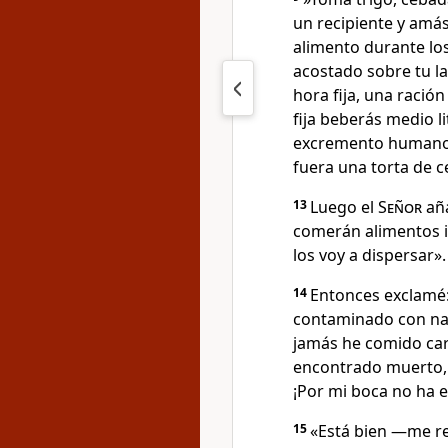
un recipiente y amás
alimento durante los
acostado sobre tu l
hora fija, una ración
fija beberás medio li
excremento humano, 
fuera una torta de 
13
Luego el
Señor
aña
comerán alimentos 
los voy a dispersar».
14
Entonces exclamé:
contaminado con nad
jamás he comido car
encontrado muerto, 
¡Por mi boca no ha 
15
«Está bien —me r