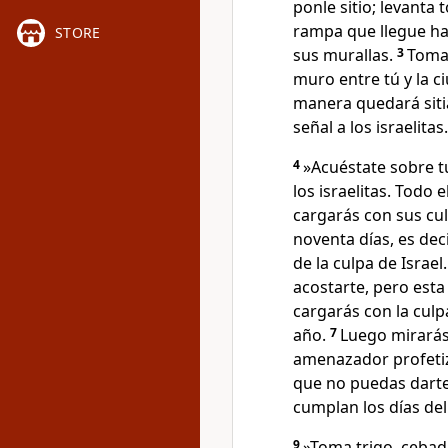
ponle sitio; levanta 
rampa que llegue has
STORE
sus murallas.
3
Toma 
muro entre tú y la ci
manera quedará sitia
señal a los israelitas.
4
»Acuéstate sobre tu
los israelitas. Todo
cargarás con sus cu
noventa días, es dec
de la culpa de Israel
acostarte, pero esta
cargarás con la culp
año.
7
Luego mirarás 
amenazador profetiz
que no puedas darte 
cumplan los días del
9
»Toma trigo, cebada