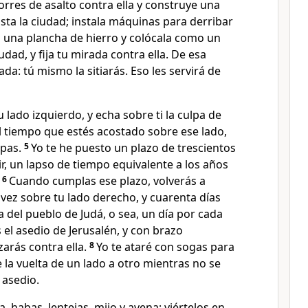
torres de asalto contra ella y construye una
ta la ciudad; instala máquinas para derribar
una plancha de hierro y colócala como un
udad, y fija tu mirada contra ella. De esa
da: tú mismo la sitiarás. Eso les servirá de
 lado izquierdo, y echa sobre ti la culpa de
 el tiempo que estés acostado sobre ese lado,
lpas.
5
Yo te he puesto un plazo de trescientos
ir, un lapso de tiempo equivalente a los años
.
6
Cuando cumplas ese plazo, volverás a
 vez sobre tu lado derecho, y cuarenta días
a del pueblo de Judá, o sea, un día por cada
el asedio de Jerusalén, y con brazo
arás contra ella.
8
Yo te ataré con sogas para
la vuelta de un lado a otro mientras no se
 asedio.
, habas, lentejas, mijo y avena; viértelos en