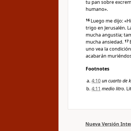
tu pan sobre excrem
humano».
16
Luego me dijo: «H
trigo en Jerusalén. 
mucha angustia; tam
mucha ansiedad.
17
uno vea la condición
acabarán muriéndos
Footnotes
4:10
un cuarto de k
4:11
medio litro
. Li
Nueva Versión Inter