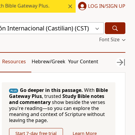
h Bible Gateway Plus.
LOG IN/SIGN UP
n Internacional (Castilian) (CST)
Font Size
Resources
Hebrew/Greek
Your Content
Go deeper in this passage.
With
Bible
PLUS
Gateway Plus
, trusted
Study Bible notes
and commentary
show beside the verses
you're reading—so you can explore the
meaning and context of Scripture without
leaving the page.
Start 7-day free trial
Learn More