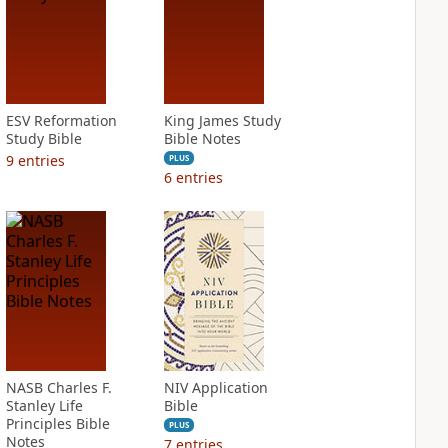
ESV Reformation
King James Study
Study Bible
Bible Notes
9
entries
PLUS
6
entries
NASB Charles F.
NIV Application
Stanley Life
Bible
Principles Bible
PLUS
Notes
7
entries