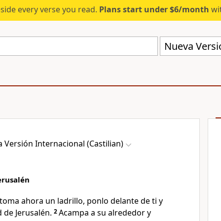
eside every verse you read.
Plans start under $6/month
wit
Nueva Versió
 Versión Internacional (Castilian)
Jerusalén
oma ahora un ladrillo, ponlo delante de ti y
d de Jerusalén.
2
Acampa a su alrededor y