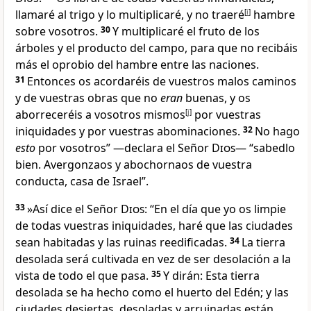
llamaré al trigo y lo multiplicaré, y no traeré
[
i
]
hambre
sobre vosotros
.
30
Y multiplicaré el fruto de los
árboles y el producto del campo
, para que no recibáis
más el oprobio del hambre entre las naciones.
31
Entonces os acordaréis de vuestros malos caminos
y de vuestras obras que no
eran
buenas, y os
aborreceréis a vosotros mismos
[
j
]
por vuestras
iniquidades y por vuestras abominaciones
.
32
No hago
esto
por vosotros” —declara el Señor
Dios
— “sabedlo
bien. Avergonzaos y abochornaos de vuestra
conducta, casa de Israel
”.
33
»Así dice el Señor
Dios
: “En el día que yo os limpie
de todas vuestras iniquidades, haré que las ciudades
sean habitadas y las ruinas reedificadas
.
34
La tierra
desolada será cultivada en vez de ser desolación a la
vista de todo el que pasa.
35
Y dirán: Esta tierra
desolada se ha hecho como el huerto del Edén; y las
ciudades desiertas, desoladas y arruinadas están