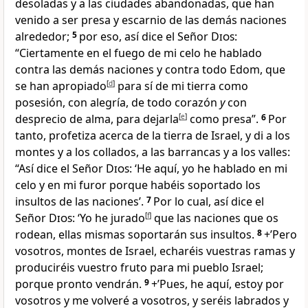
desoladas y a las ciudades abandonadas
, que han
venido a ser presa y escarnio de las demás naciones
alrededor
;
5
por eso, así dice el Señor
Dios
:
“Ciertamente en el fuego de mi celo he hablado
contra las demás naciones
y contra todo Edom, que
se han apropiado
[
d
]
para sí de mi tierra como
posesión
, con alegría, de todo corazón
y
con
desprecio de alma, para dejarla
[
e
]
como presa
”.
6
Por
tanto, profetiza acerca de la tierra de Israel, y di a los
montes y a los collados, a las barrancas y a los valles:
“Así dice el Señor
Dios
: ‘He aquí, yo he hablado en mi
celo y en mi furor porque habéis soportado los
insultos de las naciones
’.
7
Por lo cual, así dice el
Señor
Dios
: ‘Yo he jurado
[
f
]
que las naciones que os
rodean, ellas mismas soportarán sus insultos.
8
+’Pero
vosotros, montes de Israel, echaréis vuestras ramas y
produciréis vuestro fruto para mi pueblo Israel
;
porque pronto vendrán.
9
+’Pues, he aquí, estoy por
vosotros y me volveré a vosotros
, y seréis labrados y