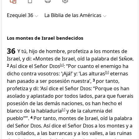
Ezequiel 36
La Biblia de las Américas
Los montes de Israel bendecidos
36
Y tú, hijo de hombre, profetiza a los montes de
Israel, y di: «Montes de Israel, oíd la palabra del
Señor
.
2
Así dice el Señor
Dios
[
a
]
: “Por cuanto el enemigo ha
dicho contra vosotros
: ‘¡Ajá!’ y: ‘Las alturas
[
b
]
eternas
han pasado a ser posesión nuestra’,
3
por tanto,
profetiza y di: ‘Así dice el Señor
Dios
: “Porque os han
asolado
y aplastado por todos lados, para que fuerais
posesión de las demás naciones, os han hecho el
blanco de la habladuría
[
c
]
y de la calumnia del
pueblo
”’”.
4
Por tanto, montes de Israel, oíd la palabra
del Señor
Dios
. Así dice el Señor
Dios
a los montes y a
los collados, a las barrancas y a los valles, a las ruinas