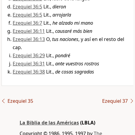
Ezequiel 36:5
Lit.,
dieron
Ezequiel 36:5
Lit.,
arrojarla
Ezequiel 36:7
Lit.,
he alzado mi mano
Ezequiel 36:11
Lit.,
causaré más bien
Ezequiel 36:13
O,
tus naciones
, y así en el resto del
cap.
Ezequiel 36:29
Lit.,
pondré
Ezequiel 36:31
Lit.,
ante vuestros rostros
Ezequiel 36:38
Lit.,
de cosas sagradas
Ezequiel 35
Ezequiel 37
La Biblia de las Américas
(LBLA)
Copyright © 1986, 1995, 1997 by
The