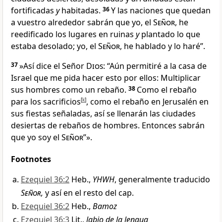
fortificadas
y
habitadas
.
36
Y las naciones que quedan
a vuestro alrededor sabrán que yo, el
Señor
, he
reedificado los lugares en ruinas
y
plantado lo que
estaba desolado; yo, el
Señor
, he hablado y lo haré
”.
37
»Así dice el Señor
Dios
: “Aún permitiré a la casa de
Israel que me pida hacer esto por ellos: Multiplicar
sus hombres como un rebaño.
38
Como el rebaño
para los sacrificios
[
k
]
, como el rebaño en Jerusalén en
sus fiestas señaladas
, así se llenarán las ciudades
desiertas de rebaños de hombres. Entonces sabrán
que yo soy el
Señor
”».
Footnotes
Ezequiel 36:2
Heb.,
YHWH
, generalmente traducido
Señor,
y así en el resto del cap.
Ezequiel 36:2
Heb.,
Bamoz
Ezequiel 36:3
Lit.,
labio de la lengua