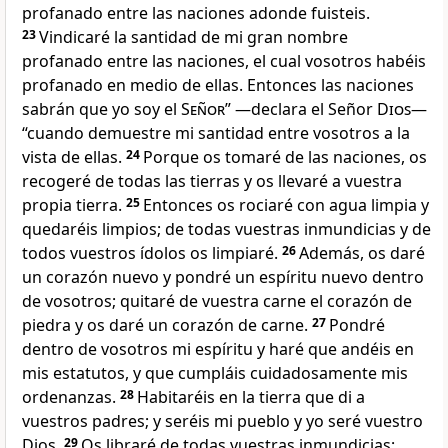
profanado entre las naciones adonde fuisteis
.
23
Vindicaré la santidad de mi gran nombre
profanado entre las naciones, el cual vosotros habéis
profanado en medio de ellas. Entonces las naciones
sabrán que yo soy el
Señor
” —declara el Señor
Dios
—
“cuando demuestre mi santidad entre vosotros a la
vista de ellas
.
24
Porque os tomaré de las naciones, os
recogeré de todas las tierras y os llevaré a vuestra
propia tierra
.
25
Entonces os rociaré con agua limpia y
quedaréis limpios
; de todas vuestras inmundicias
y de
todos vuestros ídolos
os limpiaré.
26
Además, os daré
un corazón nuevo y pondré un espíritu nuevo dentro
de vosotros; quitaré de vuestra carne el corazón de
piedra y os daré un corazón de carne
.
27
Pondré
dentro de vosotros mi espíritu y haré que andéis en
mis estatutos, y que cumpláis cuidadosamente mis
ordenanzas
.
28
Habitaréis en la tierra que di a
vuestros padres; y seréis mi pueblo y yo seré vuestro
Dios
.
29
Os libraré de todas vuestras inmundicias;