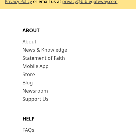
Privacy Policy
or email us at
privacy@biblegateway.com
.
ABOUT
About
News & Knowledge
Statement of Faith
Mobile App
Store
Blog
Newsroom
Support Us
HELP
FAQs