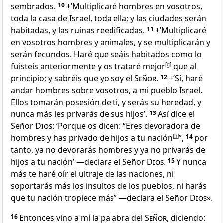
sembrados
.
10
+’Multiplicaré hombres en vosotros,
toda la casa de Israel
, toda ella; y las ciudades serán
habitadas, y las ruinas reedificadas
.
11
+’Multiplicaré
en vosotros hombres y animales, y se multiplicarán y
serán fecundos. Haré que seáis habitados como lo
fuisteis anteriormente
y os trataré mejor
[
g
]
que al
principio
; y sabréis que yo soy el
Señor
.
12
+’Sí, haré
andar hombres sobre vosotros, a mi pueblo Israel.
Ellos tomarán posesión de ti
, y serás su heredad
, y
nunca más les privarás de sus hijos
’.
13
Así dice el
Señor
Dios
: ‘Porque os dicen: “Eres devoradora de
hombres y has privado de hijos a tu nación
[
h
]
”,
14
por
tanto, ya no devorarás hombres y ya no privarás de
hijos a tu nación’ —declara el Señor
Dios
.
15
Y nunca
más te haré oír el ultraje de las naciones
, ni
soportarás más los insultos de los pueblos
, ni harás
que tu nación tropiece más
” —declara el Señor
Dios
».
16
Entonces vino a mí la palabra del
Señor
, diciendo: