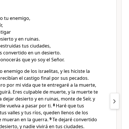
o tu enemigo,
r,
stigar
sierto y en ruinas.
destruidas tus ciudades,
s convertido en un desierto.
onocerás que yo soy el Señor.
 enemigo de los israelitas, y les hiciste la
recibían el castigo final por sus pecados.
juro por mi vida que te entregaré a la muerte,
guirá. Eres culpable de muerte, y la muerte te
a dejar desierto y en ruinas, monte de Seír, y
ie vuelva a pasar por ti.
8
Haré que tus
 tus valles y tus ríos, queden llenos de los
e mueran en la guerra.
9
Te dejaré convertido
esierto, y nadie vivirá en tus ciudades.