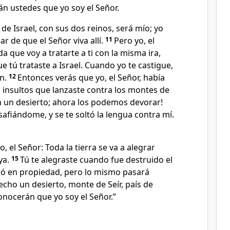
n ustedes que yo soy el Señor.
ís de Israel, con sus dos reinos, será mío; yo
r de que el Señor viva allí.
11
Pero yo, el
da que voy a tratarte a ti con la misma ira,
e tú trataste a Israel. Cuando yo te castigue,
n.
12
Entonces verás que yo, el Señor, había
 insultos que lanzaste contra los montes de
Son un desierto; ahora los podemos devorar!
safiándome, y se te soltó la lengua contra mí.
, el Señor: Toda la tierra se va a alegrar
ya.
15
Tú te alegraste cuando fue destruido el
bió en propiedad, pero lo mismo pasará
cho un desierto, monte de Seír, país de
nocerán que yo soy el Señor.”