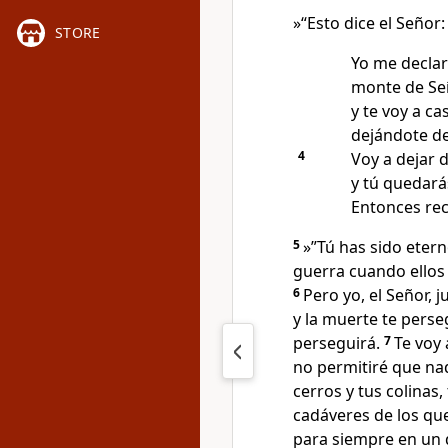
»“Esto dice el Señor:
STORE
Yo me declar
monte de Seí
y te voy a ca
dejándote de
4
Voy a dejar 
y tú quedará
Entonces rec
5
»”Tú has sido eterno
guerra cuando ellos 
6
Pero yo, el Señor, 
y la muerte te perse
perseguirá.
7
Te voy 
no permitiré que nad
cerros y tus colinas,
cadáveres de los qu
para siempre en un d