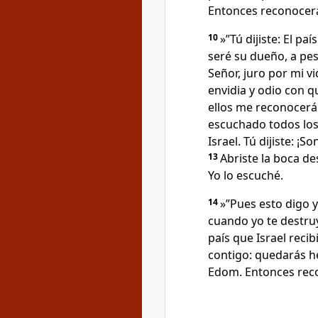
Entonces reconocerá
10
»”Tú dijiste: El pa
seré su dueño, a pesa
Señor, juro por mi vi
envidia y odio con qu
ellos me reconocerá
escuchado todos los
Israel. Tú dijiste: ¡
13
Abriste la boca de
Yo lo escuché.
14
»”Pues esto digo yo
cuando yo te destru
país que Israel reci
contigo: quedarás he
Edom. Entonces reco