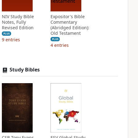
NIV Study Bible
Expositor's Bible
Notes, Fully
Commentary
Revised Edition
(Abridged Edition):
Old Testament
PLUS
9
entries
PLUS
4
entries
Study Bibles
CSB Tony Evans
ESV Global Study