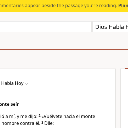
mmentaries appear beside the passage you're reading.
Plan
Dios Habla 
 Habla Hoy
onte Seír
ió a mí, y me dijo:
2
«Vuélvete hacia el monte
i nombre contra él.
3
Dile: