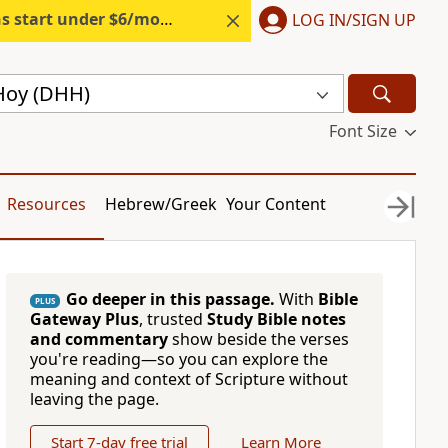
s start under $6/month.
Start free.
LOG IN/SIGN UP
Hoy (DHH)
Font Size
Resources
Hebrew/Greek
Your Content
Go deeper in this passage.
With
Bible
PLUS
Gateway Plus
, trusted
Study Bible notes
and commentary
show beside the verses
you're reading—so you can explore the
meaning and context of Scripture without
leaving the page.
Start 7-day free trial
Learn More