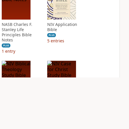
NASB Charles F.
NIV Application
Stanley Life
Bible
Principles Bible
PLUS
Notes
5
entries
PLUS
1
entry
NIV Biblical
NIV Case for Christ
Theology Study
Study Bible
Bible
PLUS
4
entries
PLUS