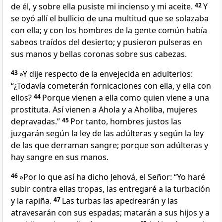
de él, y sobre ella pusiste mi incienso y mi aceite.
42
Y
se oyó allí el bullicio de una multitud que se solazaba
con ella; y con los hombres de la gente común había
sabeos traídos del desierto; y pusieron pulseras en
sus manos y bellas coronas sobre sus cabezas.
43
»Y dije respecto de la envejecida en adulterios:
“¿Todavía cometerán fornicaciones con ella, y ella con
ellos?
44
Porque vienen a ella como quien viene a una
prostituta. Así vienen a Ahola y a Aholiba, mujeres
depravadas.”
45
Por tanto, hombres justos las
juzgarán según la ley de las adúlteras y según la ley
de las que derraman sangre; porque son adúlteras y
hay sangre en sus manos.
46
»Por lo que así ha dicho Jehová, el Señor: “Yo haré
subir contra ellas tropas, las entregaré a la turbación
y la rapiña.
47
Las turbas las apedrearán y las
atravesarán con sus espadas; matarán a sus hijos y a