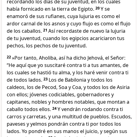
recordando los días de su juventud, en los cuales
había fornicado en la tierra de Egipto.
20
Y se
enamoró de sus rufianes, cuya lujuria es como el
ardor carnal de los asnos y cuyo flujo es como el flujo
de los caballos.
21
Así recordaste de nuevo la lujuria
de tu juventud, cuando los egipcios acariciaron tus
pechos, los pechos de tu juventud.
22
»Por tanto, Aholiba, así ha dicho Jehová, el Señor:
“He aquí que yo suscitaré contra ti a tus amantes, de
los cuales se hastió tu alma, y los haré venir contra ti
de todos lados.
23
Los de Babilonia y todos los
caldeos, los de Pecod, Soa y Coa, y todos los de Asiria
con ellos; jóvenes codiciables, gobernadores y
capitanes, nobles y hombres notables, que montan a
caballo todos ellos.
24
Y vendrán rodando contra ti
carros y carretas, y una multitud de pueblos. Escudos,
paveses y yelmos pondrán contra ti por todos los
lados. Yo pondré en sus manos el juicio, y según sus