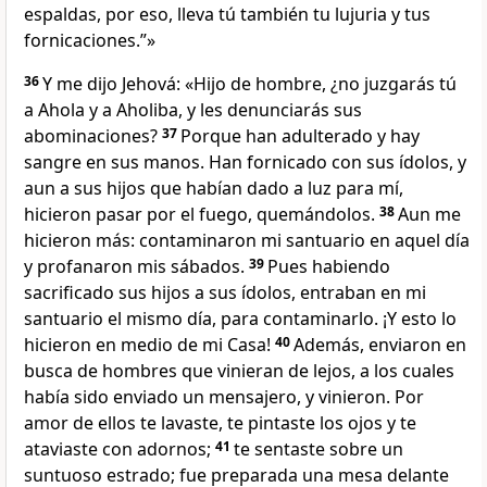
espaldas, por eso, lleva tú también tu lujuria y tus
fornicaciones.”»
36
Y me dijo Jehová: «Hijo de hombre, ¿no juzgarás tú
a Ahola y a Aholiba, y les denunciarás sus
abominaciones?
37
Porque han adulterado y hay
sangre en sus manos. Han fornicado con sus ídolos, y
aun a sus hijos que habían dado a luz para mí,
hicieron pasar por el fuego, quemándolos.
38
Aun me
hicieron más: contaminaron mi santuario en aquel día
y profanaron mis sábados.
39
Pues habiendo
sacrificado sus hijos a sus ídolos, entraban en mi
santuario el mismo día, para contaminarlo. ¡Y esto lo
hicieron en medio de mi Casa!
40
Además, enviaron en
busca de hombres que vinieran de lejos, a los cuales
había sido enviado un mensajero, y vinieron. Por
amor de ellos te lavaste, te pintaste los ojos y te
ataviaste con adornos;
41
te sentaste sobre un
suntuoso estrado; fue preparada una mesa delante