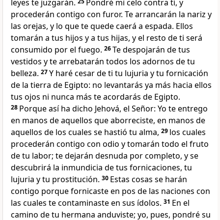
leyes te juzgarán.
25
Pondré mi celo contra ti, y
procederán contigo con furor. Te arrancarán la nariz y
las orejas, y lo que te quede caerá a espada. Ellos
tomarán a tus hijos y a tus hijas, y el resto de ti será
consumido por el fuego.
26
Te despojarán de tus
vestidos y te arrebatarán todos los adornos de tu
belleza.
27
Y haré cesar de ti tu lujuria y tu fornicación
de la tierra de Egipto: no levantarás ya más hacia ellos
tus ojos ni nunca más te acordarás de Egipto.
28
Porque así ha dicho Jehová, el Señor: Yo te entrego
en manos de aquellos que aborreciste, en manos de
aquellos de los cuales se hastió tu alma,
29
los cuales
procederán contigo con odio y tomarán todo el fruto
de tu labor; te dejarán desnuda por completo, y se
descubrirá la inmundicia de tus fornicaciones, tu
lujuria y tu prostitución.
30
Estas cosas se harán
contigo porque fornicaste en pos de las naciones con
las cuales te contaminaste en sus ídolos.
31
En el
camino de tu hermana anduviste; yo, pues, pondré su