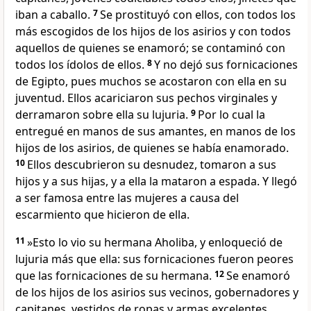
iban a caballo.
7
Se prostituyó con ellos, con todos los
más escogidos de los hijos de los asirios y con todos
aquellos de quienes se enamoró; se contaminó con
todos los ídolos de ellos.
8
Y no dejó sus fornicaciones
de Egipto, pues muchos se acostaron con ella en su
juventud. Ellos acariciaron sus pechos virginales y
derramaron sobre ella su lujuria.
9
Por lo cual la
entregué en manos de sus amantes, en manos de los
hijos de los asirios, de quienes se había enamorado.
10
Ellos descubrieron su desnudez, tomaron a sus
hijos y a sus hijas, y a ella la mataron a espada. Y llegó
a ser famosa entre las mujeres a causa del
escarmiento que hicieron de ella.
11
»Esto lo vio su hermana Aholiba, y enloqueció de
lujuria más que ella: sus fornicaciones fueron peores
que las fornicaciones de su hermana.
12
Se enamoró
de los hijos de los asirios sus vecinos, gobernadores y
capitanes, vestidos de ropas y armas excelentes,