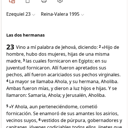
Ezequiel 23
Reina-Valera 1995
Las dos hermanas
23
Vino a mí palabra de Jehová, diciendo:
2
«Hijo de
hombre, hubo dos mujeres, hijas de una misma
madre,
3
las cuales fornicaron en Egipto; en su
juventud fornicaron. Allí fueron apretados sus
pechos, allí fueron acariciados sus pechos virginales.
4
La mayor se llamaba Ahola, y su hermana, Aholiba.
Ambas fueron mías, y dieron a luz hijos e hijas. Y se
llamaron: Samaria, Ahola; y Jerusalén, Aholiba.
5
»Y Ahola, aun perteneciéndome, cometió
fornicación. Se enamoró de sus amantes los asirios,
vecinos suyos,
6
vestidos de púrpura, gobernadores y
capitanes, jóvenes codiciables todos ellos, jinetes que