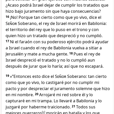
¿Acaso podrá Israel dejar de cumplir los tratados que
hizo bajo juramento sin que haya consecuencias?
16
¡No! Porque tan cierto como que yo vivo, dice el
Señor
Soberano, el rey de Israel morirá en Babilonia:
el territorio del rey que lo puso en el trono y con
quien hizo un tratado que despreció y no cumplió.
17
Ni el faraón con su poderoso ejército podrá ayudar
a Israel cuando el rey de Babilonia vuelva a sitiar a
Jerusalén y mate a mucha gente.
18
Pues el rey de
Israel despreció el tratado y no lo cumplió aun
después de jurar que lo haría; así que no escapará.
19
»”Entonces esto dice el
Señor
Soberano: tan cierto
como que yo vivo, lo castigaré por no cumplir mi
pacto y por despreciar el juramento solemne que hizo
en mi nombre.
20
Arrojaré mi red sobre él y lo
capturaré en mi trampa. Lo llevaré a Babilonia y lo
juzgaré por haberme traicionado.
21
Todos sus
mejores guerreros
[
a
]
morirán en batalla y los que