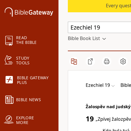
Every quest
READ
Bible Book List
THE BIBLE
STUDY
TOOLS
BIBLE GATEWAY
PLUS
Ezechiel 19
Bibl
BIBLE NEWS
Žalospěv nad judsk
19
EXPLORE
„Zpívej žalozpěv
MORE
Kdo byla tvá