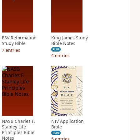
ESV Reformation
King James Study
Study Bible
Bible Notes
7
entries
PLUS
4
entries
NASB Charles F.
NIV Application
Stanley Life
Bible
Principles Bible
PLUS
Notes
5
entries