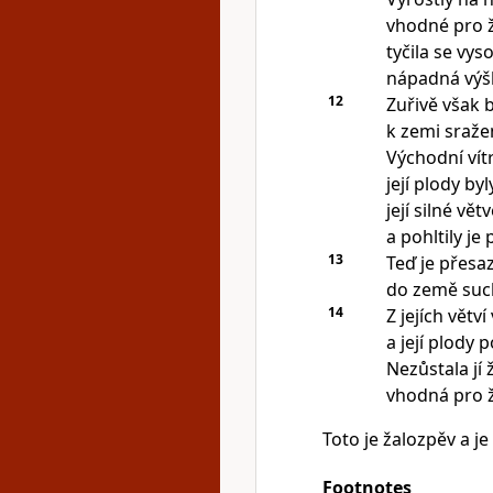
vhodné pro ž
tyčila se vy
nápadná výš
12
Zuřivě však 
k zemi sraže
Východní vítr 
její plody by
její silné vět
a pohltily je
13
Teď je přesa
do země such
14
Z jejích větv
a její plody po
Nezůstala jí 
vhodná pro ž
Toto je žalozpěv a je
Footnotes