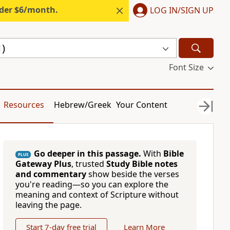
nder $6/month.
LOG IN/SIGN UP
1)
Font Size
Resources
Hebrew/Greek
Your Content
Go deeper in this passage.
With
Bible
PLUS
Gateway Plus
, trusted
Study Bible notes
and commentary
show beside the verses
you're reading—so you can explore the
meaning and context of Scripture without
leaving the page.
Start 7-day free trial
Learn More