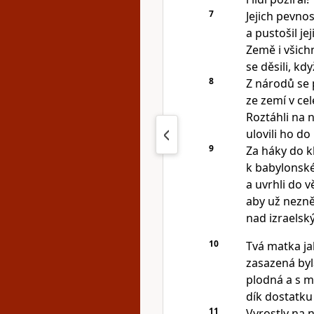
7
Jejich pevnos
a pustošil je
Země i všichni
se děsili, kdy
8
Z národů se p
ze zemí v cel
Roztáhli na ně
ulovili ho do 
9
Za háky do kl
k babylonské
a uvrhli do v
aby už nezně
nad izraelsk
10
Tvá matka jak
zasazená byl
plodná a s m
dík dostatku
11
Vyrostly na n