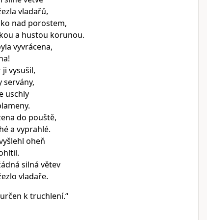
ezla vladařů,
soko nad porostem,
kou a hustou korunou.
byla vyvrácena,
na!
ji vysušil,
ly servány,
ve uschly
 plameny.
zena do pouště,
é a vyprahlé.
í vyšlehl oheň
hltil.
žádná silná větev
ezlo vladaře.
 určen k truchlení.“