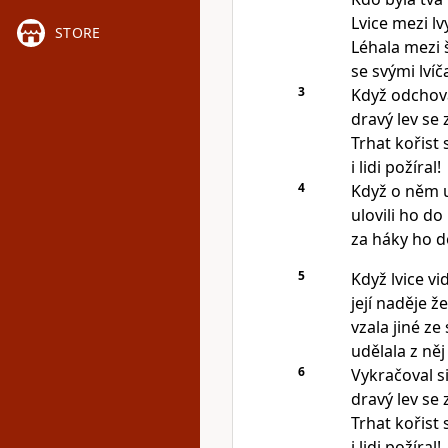
Lvice mezi lv
STORE
Léhala mezi
se svými lvíča
3
Když odchova
dravý lev se 
Trhat kořist 
i lidi požíral!
4
Když o něm u
ulovili ho do 
za háky ho d
5
Když lvice vi
její naděje ž
vzala jiné ze 
udělala z něj
6
Vykračoval s
dravý lev se 
Trhat kořist 
i lidi požíral!