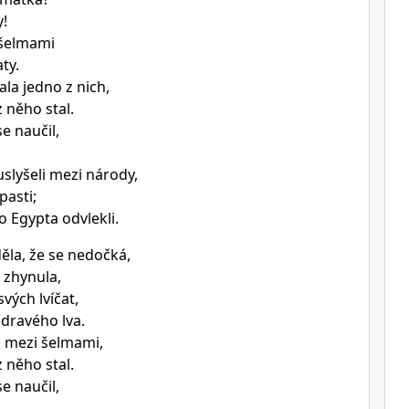
y!
 šelmami
ty.
la jedno z nich,
z něho stal.
se naučil,
slyšeli mezi národy,
pasti;
o Egypta odvlekli.
děla, že se nedočká,
e zhynula,
svých lvíčat,
 dravého lva.
i mezi šelmami,
z něho stal.
se naučil,