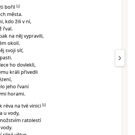
ti bořil
[
a
]
jich města.
, kdo žili v ní,
ž řval.
ak na něj vypravili,
ém okolí.
j svoji síť,
pasti.
ece ho dovlekli,
mu králi přivedli
ězení,
lo jeho řvaní
ými horami.
 réva na tvé vinici
[
b
]
a u vody,
nožstvím ratolestí
 vody.
í silné větve