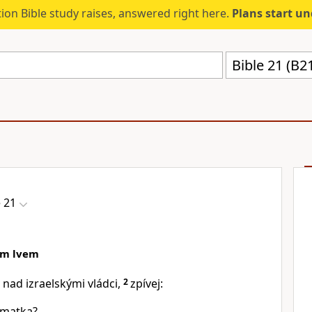
ion Bible study raises, answered right here.
Plans start u
Bible 21 (B2
e 21
ým lvem
 nad izraelskými vládci,
2
zpívej:
 matka?