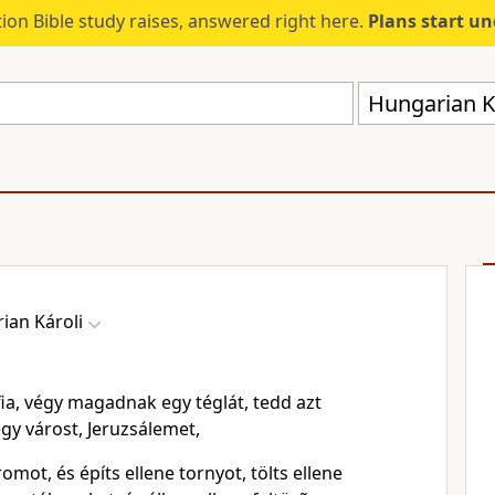
ion Bible study raises, answered right here.
Plans start u
Hungarian Ká
ian Károli
ia, végy magadnak egy téglát, tedd azt
egy várost, Jeruzsálemet,
romot, és építs ellene tornyot, tölts ellene