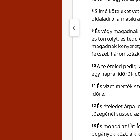
8
S ímé köteleket ve
oldaladról a másikr
9
És végy magadnak b
és tönkölyt, és tedd
magadnak kenyeret; 
fekszel, háromszázk
10
A te ételed pedig, 
egy napra; idõrõl-id
11
És vizet mérték sz
idõre.
12
És ételedet árpa-
tõzegénél süssed az
13
És mondá az Úr: Így
pogányok közt, a ki