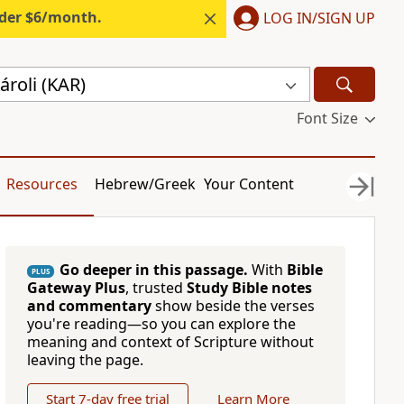
nder $6/month.
LOG IN/SIGN UP
roli (KAR)
Font Size
Resources
Hebrew/Greek
Your Content
Go deeper in this passage.
With
Bible
PLUS
Gateway Plus
, trusted
Study Bible notes
and commentary
show beside the verses
you're reading—so you can explore the
meaning and context of Scripture without
leaving the page.
Start 7-day free trial
Learn More