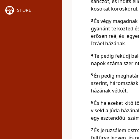
sánczot, és indíts el
kosokat köröskörül.
STORE
3
És végy magadnak eg
gyanánt te közted és
erõsen reá, és legyen
Izráel házának.
4
Te pedig feküdj bal
napok száma szerint,
5
Én pedig meghatár
szerint, háromszázki
házának vétkét.
6
És ha ezeket kitölt
viseld a Júda házána
egy esztendõül szá
7
És Jeruzsálem ostr
feltûrve legyen, és pr