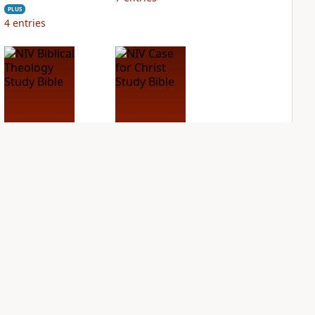
PLUS
4
entries
NIV Biblical
NIV Case for Christ
Theology Study
Study Bible
Bible
PLUS
3
entries
PLUS
13
entries