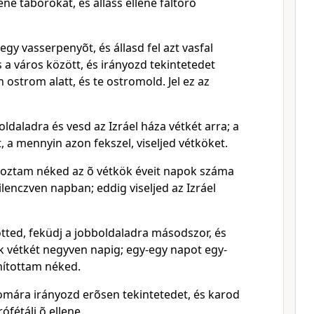
lene táborokat, és állass ellene faltörõ
y vasserpenyõt, és állasd fel azt vasfal
 a város között, és irányozd tekintetedet
 ostrom alatt, és te ostromold. Jel ez az
oldaladra és vesd az Izráel háza vétkét arra; a
 a mennyin azon fekszel, viseljed vétköket.
oztam néked az õ vétkök éveit napok száma
lenczven napban; eddig viseljed az Izráel
ötted, feküdj a jobboldaladra másodszor, és
k vétkét negyven napig; egy-egy napot egy-
mítottam néked.
omára irányozd erõsen tekintetedet, és karod
ófétálj õ ellene.