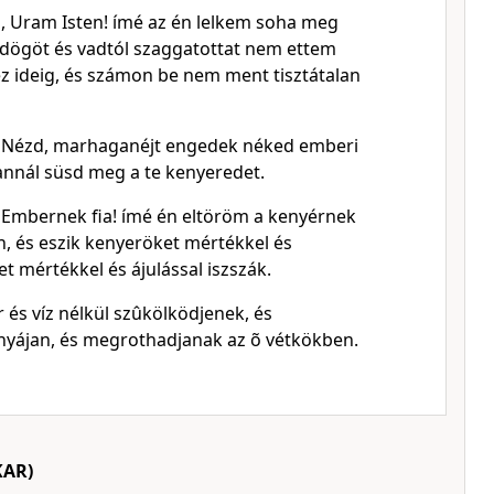
, Uram Isten! ímé az én lelkem soha meg
s dögöt és vadtól szaggatottat nem ettem
ez ideig, és számon be nem ment tisztátalan
Nézd, marhaganéjt engedek néked emberi
annál süsd meg a te kenyeredet.
Embernek fia! ímé én eltöröm a kenyérnek
n, és eszik kenyeröket mértékkel és
et mértékkel és ájulással iszszák.
 és víz nélkül szûkölködjenek, és
yájan, és megrothadjanak az õ vétkökben.
KAR)