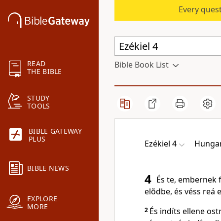
Every quest
READ
Bible Book List
THE BIBLE
STUDY
TOOLS
BIBLE GATEWAY
PLUS
Ezékiel 4
Hungar
BIBLE NEWS
4
És te, embernek f
elõdbe, és véss reá 
EXPLORE
MORE
2
És indíts ellene ost