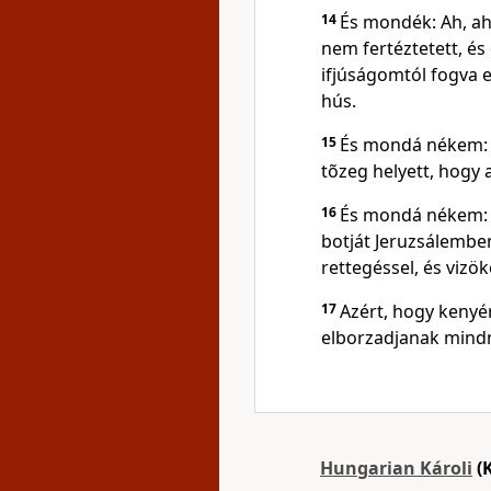
14
És mondék: Ah, ah
nem fertéztetett, é
ifjúságomtól fogva 
hús.
15
És mondá nékem: 
tõzeg helyett, hogy 
16
És mondá nékem: 
botját Jeruzsálembe
rettegéssel, és vizök
17
Azért, hogy kenyér
elborzadjanak mindn
Hungarian Károli
(