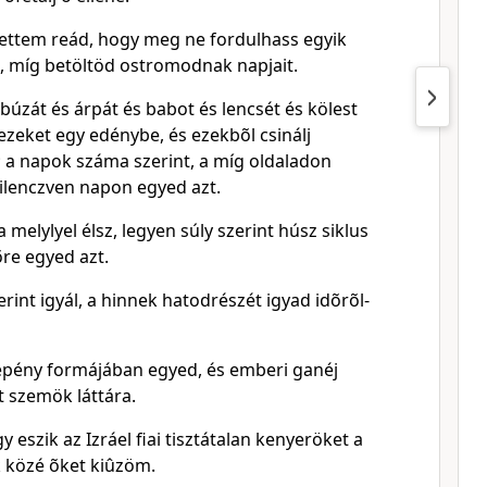
tettem reád, hogy meg ne fordulhass egyik
a, míg betöltöd ostromodnak napjait.
úzát és árpát és babot és lencsét és kölest
 ezeket egy edénybe, és ezekbõl csinálj
a napok száma szerint, a míg oldaladon
ilenczven napon egyed azt.
a melylyel élsz, legyen súly szerint húsz siklus
õre egyed azt.
erint igyál, a hinnek hatodrészét igyad idõrõl-
lepény formájában egyed, és emberi ganéj
t szemök láttára.
 eszik az Izráel fiai tisztátalan kenyeröket a
k közé õket kiûzöm.