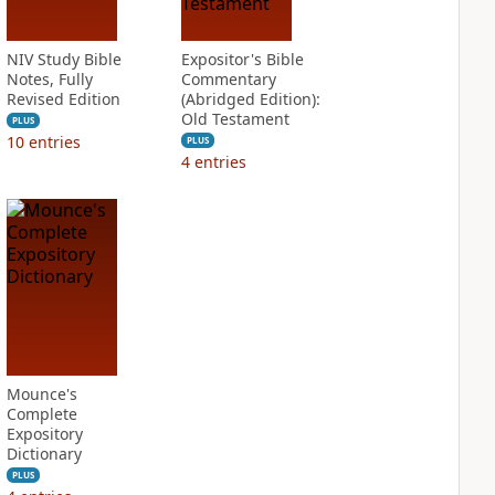
NIV Study Bible
Expositor's Bible
Notes, Fully
Commentary
Revised Edition
(Abridged Edition):
Old Testament
PLUS
10
entries
PLUS
4
entries
Mounce's
Complete
Expository
Dictionary
PLUS