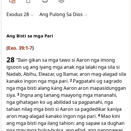
Exodus 28
Ang Pulong Sa Dios
Ang Bisti sa mga Pari
(
Exo. 39:1-7
)
28
“Ilain gikan sa mga tawo si Aaron nga imong
igsoon ug ang iyang mga anak nga lalaki nga sila si
Nadab, Abihu, Eleazar, ug Itamar, aron mag-alagad sila
kanako ingon nga mga pari.
2
Pagpatahi ug sagrado
nga mga bisti alang kang Aaron aron mapasidunggan
siya.
3
Ingna ang tanang maayong mga mananahi,
nga gihatagan ko ug abilidad sa pagpanahi, nga
tahian nilag mga bisti si Aaron sa pagdedikar kaniya
aron mag-alagad kanako ingon nga pari.
4
Mao kini
ang mga bisti nga ilang tahion: ang sapaw sa dughan
nga may mga bulsa-bulsa, ang efod, ang panggawas