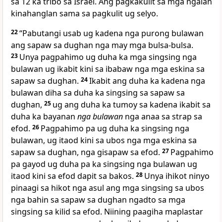
sa 12 ka tribo sa Israel. Ang pagkakulit sa mga ngalan
kinahanglan sama sa pagkulit ug selyo.
22
“Pabutangi usab ug kadena nga purong bulawan
ang sapaw sa dughan nga may mga bulsa-bulsa.
23
Unya pagpahimo ug duha ka mga singsing nga
bulawan ug ikabit kini sa ibabaw nga mga eskina sa
sapaw sa dughan.
24
Ikabit ang duha ka kadena nga
bulawan diha sa duha ka singsing sa sapaw sa
dughan,
25
ug ang duha ka tumoy sa kadena ikabit sa
duha ka bayanan
nga bulawan
nga anaa sa strap sa
efod.
26
Pagpahimo pa ug duha ka singsing nga
bulawan, ug itaod kini sa ubos nga mga eskina sa
sapaw sa dughan, nga gisapaw sa efod.
27
Pagpahimo
pa gayod ug duha pa ka singsing nga bulawan ug
itaod kini sa efod dapit sa bakos.
28
Unya ihikot ninyo
pinaagi sa hikot nga asul ang mga singsing sa ubos
nga bahin sa sapaw sa dughan ngadto sa mga
singsing sa kilid sa efod. Niining paagiha maplastar