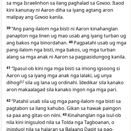
sa mga Israelinhon sa ilang paghalad sa
Ginoo
. Itaod
kini kanunay ni Aaron diha sa iyang agtang aron
malipay ang
Ginoo
kanila.
39
“Ang pang-ilalom nga bisti ni Aaron kinahanglan
panapton nga linen ug mao usab ang iyang turban ug
ang bakos nga binordahan.
40
Pagpatahi usab ug mga
pang-ilalom nga bisti, mga bakos, ug mga turban
alang sa mga anak ni Aaron sa pagpasidungog kanila.
41
“Ipasul-ob kini nga mga bisti sa imong igsoong si
Aaron ug sa iyang mga anak nga lalaki, ug unya
dihogi
[
e
]
sila ug lana ug ordinahi. Idedikar sila kanako
aron makaalagad sila kanako ingon nga mga pari.
42
“Patahii usab sila ug mga pang-ilalom nga bisti sa
pagtabon sa ilang kahubo. Gikan sa hawak paingon
sa paa ang gitas-on niini.
43
Kinahanglan nga isul-ob
nila kini inigsulod nila sa Tolda nga Tagboanan, o
inigduol nila sa halaran sa Balaang Dapit sa pag-