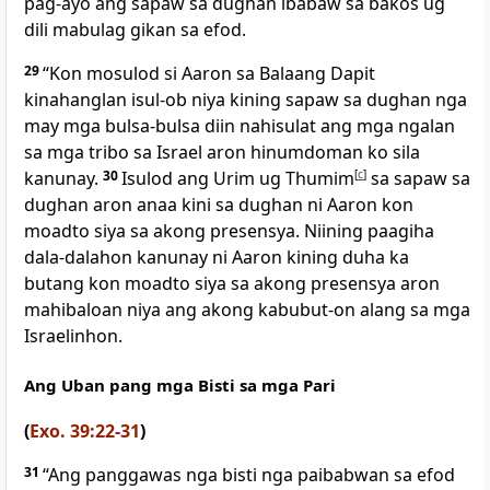
pag-ayo ang sapaw sa dughan ibabaw sa bakos ug
dili mabulag gikan sa efod.
29
“Kon mosulod si Aaron sa Balaang Dapit
kinahanglan isul-ob niya kining sapaw sa dughan nga
may mga bulsa-bulsa diin nahisulat ang mga ngalan
sa mga tribo sa Israel aron hinumdoman ko sila
kanunay.
30
Isulod ang Urim ug Thumim
[
c
]
sa sapaw sa
dughan aron anaa kini sa dughan ni Aaron kon
moadto siya sa akong presensya. Niining paagiha
dala-dalahon kanunay ni Aaron kining duha ka
butang kon moadto siya sa akong presensya aron
mahibaloan niya ang akong kabubut-on alang sa mga
Israelinhon.
Ang Uban pang mga Bisti sa mga Pari
(
Exo. 39:22-31
)
31
“Ang panggawas nga bisti nga paibabwan sa efod