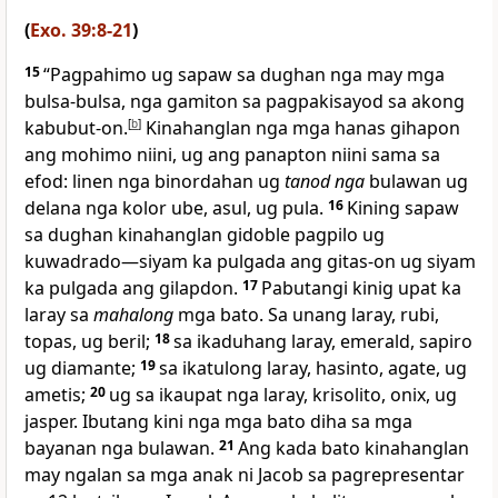
(
Exo. 39:8-21
)
15
“Pagpahimo ug sapaw sa dughan nga may mga
bulsa-bulsa, nga gamiton sa pagpakisayod sa akong
kabubut-on.
[
b
]
Kinahanglan nga mga hanas gihapon
ang mohimo niini, ug ang panapton niini sama sa
efod: linen nga binordahan ug
tanod nga
bulawan ug
delana nga kolor ube, asul, ug pula.
16
Kining sapaw
sa dughan kinahanglan gidoble pagpilo ug
kuwadrado—siyam ka pulgada ang gitas-on ug siyam
ka pulgada ang gilapdon.
17
Pabutangi kinig upat ka
laray sa
mahalong
mga bato. Sa unang laray, rubi,
topas, ug beril;
18
sa ikaduhang laray, emerald, sapiro
ug diamante;
19
sa ikatulong laray, hasinto, agate, ug
ametis;
20
ug sa ikaupat nga laray, krisolito, onix, ug
jasper. Ibutang kini nga mga bato diha sa mga
bayanan nga bulawan.
21
Ang kada bato kinahanglan
may ngalan sa mga anak ni Jacob sa pagrepresentar