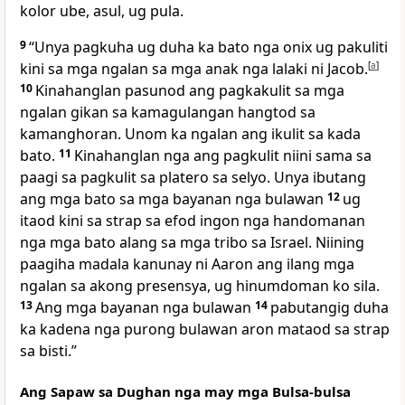
kolor ube, asul, ug pula.
9
“Unya pagkuha ug duha ka bato nga onix ug pakuliti
kini sa mga ngalan sa mga anak nga lalaki ni Jacob.
[
a
]
10
Kinahanglan pasunod ang pagkakulit sa mga
ngalan gikan sa kamagulangan hangtod sa
kamanghoran. Unom ka ngalan ang ikulit sa kada
bato.
11
Kinahanglan nga ang pagkulit niini sama sa
paagi sa pagkulit sa platero sa selyo. Unya ibutang
ang mga bato sa mga bayanan nga bulawan
12
ug
itaod kini sa strap sa efod ingon nga handomanan
nga mga bato alang sa mga tribo sa Israel. Niining
paagiha madala kanunay ni Aaron ang ilang mga
ngalan sa akong presensya, ug hinumdoman ko sila.
13
Ang mga bayanan nga bulawan
14
pabutangig duha
ka kadena nga purong bulawan aron mataod sa strap
sa bisti.”
Ang Sapaw sa Dughan nga may mga Bulsa-bulsa