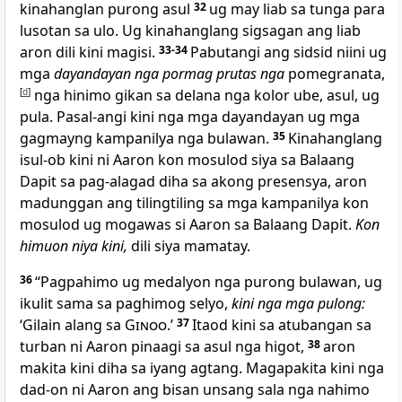
kinahanglan purong asul
32
ug may liab sa tunga para
lusotan sa ulo. Ug kinahanglang sigsagan ang liab
aron dili kini magisi.
33-34
Pabutangi ang sidsid niini ug
mga
dayandayan nga pormag prutas nga
pomegranata,
[
d
]
nga hinimo gikan sa delana nga kolor ube, asul, ug
pula. Pasal-angi kini nga mga dayandayan ug mga
gagmayng kampanilya nga bulawan.
35
Kinahanglang
isul-ob kini ni Aaron kon mosulod siya sa Balaang
Dapit sa pag-alagad diha sa akong presensya, aron
madunggan ang tilingtiling sa mga kampanilya kon
mosulod ug mogawas si Aaron sa Balaang Dapit.
Kon
himuon niya kini,
dili siya mamatay.
36
“Pagpahimo ug medalyon nga purong bulawan, ug
ikulit sama sa paghimog selyo,
kini nga mga pulong:
‘Gilain alang sa
Ginoo
.’
37
Itaod kini sa atubangan sa
turban ni Aaron pinaagi sa asul nga higot,
38
aron
makita kini diha sa iyang agtang. Magapakita kini nga
dad-on ni Aaron ang bisan unsang sala nga nahimo