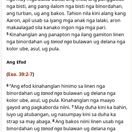
nga bisti, ang pang-ilalom nga bisti nga binordahan,
ang turban, ug ang bakos. Tahion nila kini alang kang
Aaron, apil usab sa iyang mga anak nga lalaki, aron
makaalagad sila kanako ingon nga mga pari.
5
Kinahanglan ang panapton nga ilang gamiton linen
nga binordahan ug
tanod nga
bulawan ug delana nga
kolor ube, asul, ug pula.
Ang Efod
(
Exo. 39:2-7
)
6
“Ang efod kinahanglan hinimo sa linen nga
binordahan ug
tanod nga
bulawan ug delana nga
kolor ube, asul, ug pula. Kinahanglan nga maayo
gayod ang pagkaborda niini.
7
May duha kini ka bahin,
luyo ug atubangan, ug nasumpay kini sa duha ka
strap sa may abaga.
8
Ang bakos niini linen usab nga
binordahan ug
tanod nga
bulawan ug delana nga