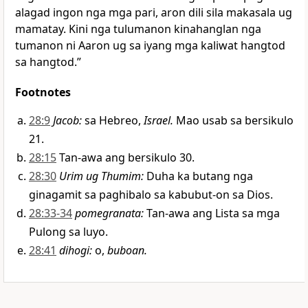
alagad ingon nga mga pari, aron dili sila makasala ug
mamatay. Kini nga tulumanon kinahanglan nga
tumanon ni Aaron ug sa iyang mga kaliwat hangtod
sa hangtod.”
Footnotes
28:9
Jacob
:
sa Hebreo,
Israel.
Mao usab sa bersikulo
21.
28:15
Tan-awa ang bersikulo 30.
28:30
Urim ug Thumim
:
Duha ka butang nga
ginagamit sa paghibalo sa kabubut-on sa Dios.
28:33-34
pomegranata
:
Tan-awa ang Lista sa mga
Pulong sa luyo.
28:41
dihogi
:
o,
buboan.