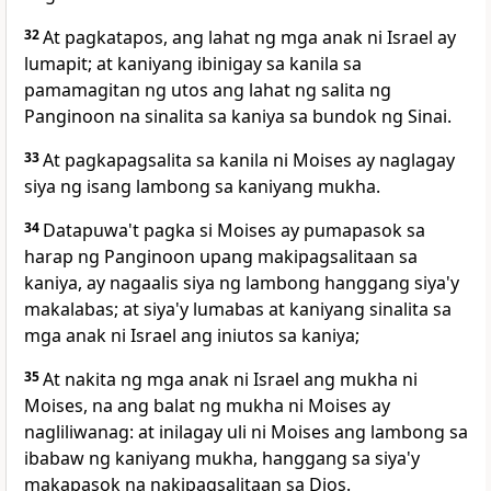
32
At pagkatapos, ang lahat ng mga anak ni Israel ay
lumapit; at kaniyang ibinigay sa kanila sa
pamamagitan ng utos ang lahat ng salita ng
Panginoon na sinalita sa kaniya sa bundok ng Sinai.
33
At pagkapagsalita sa kanila ni Moises ay naglagay
siya ng isang lambong sa kaniyang mukha.
34
Datapuwa't pagka si Moises ay pumapasok sa
harap ng Panginoon upang makipagsalitaan sa
kaniya, ay nagaalis siya ng lambong hanggang siya'y
makalabas; at siya'y lumabas at kaniyang sinalita sa
mga anak ni Israel ang iniutos sa kaniya;
35
At nakita ng mga anak ni Israel ang mukha ni
Moises, na ang balat ng mukha ni Moises ay
nagliliwanag: at inilagay uli ni Moises ang lambong sa
ibabaw ng kaniyang mukha, hanggang sa siya'y
makapasok na nakipagsalitaan sa Dios.