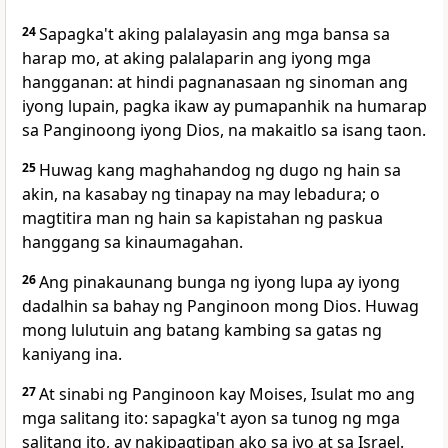
24
Sapagka't aking palalayasin ang mga bansa sa
harap mo, at aking palalaparin ang iyong mga
hangganan: at hindi pagnanasaan ng sinoman ang
iyong lupain, pagka ikaw ay pumapanhik na humarap
sa Panginoong iyong Dios, na makaitlo sa isang taon.
25
Huwag kang maghahandog ng dugo ng hain sa
akin, na kasabay ng tinapay na may lebadura; o
magtitira man ng hain sa kapistahan ng paskua
hanggang sa kinaumagahan.
26
Ang pinakaunang bunga ng iyong lupa ay iyong
dadalhin sa bahay ng Panginoon mong Dios. Huwag
mong lulutuin ang batang kambing sa gatas ng
kaniyang ina.
27
At sinabi ng Panginoon kay Moises, Isulat mo ang
mga salitang ito: sapagka't ayon sa tunog ng mga
salitang ito, ay nakipagtipan ako sa iyo at sa Israel.