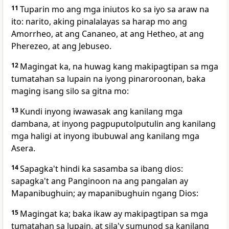
11
Tuparin mo ang mga iniutos ko sa iyo sa araw na
ito: narito, aking pinalalayas sa harap mo ang
Amorrheo, at ang Cananeo, at ang Hetheo, at ang
Pherezeo, at ang Jebuseo.
12
Magingat ka, na huwag kang makipagtipan sa mga
tumatahan sa lupain na iyong pinaroroonan, baka
maging isang silo sa gitna mo:
13
Kundi inyong iwawasak ang kanilang mga
dambana, at inyong pagpuputolputulin ang kanilang
mga haligi at inyong ibubuwal ang kanilang mga
Asera.
14
Sapagka't hindi ka sasamba sa ibang dios:
sapagka't ang Panginoon na ang pangalan ay
Mapanibughuin; ay mapanibughuin ngang Dios:
15
Magingat ka; baka ikaw ay makipagtipan sa mga
tumatahan sa lupain, at sila'y sumunod sa kanilang