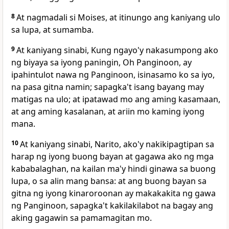
8
At nagmadali si Moises, at itinungo ang kaniyang ulo
sa lupa, at sumamba.
9
At kaniyang sinabi, Kung ngayo'y nakasumpong ako
ng biyaya sa iyong paningin, Oh Panginoon, ay
ipahintulot nawa ng Panginoon, isinasamo ko sa iyo,
na pasa gitna namin; sapagka't isang bayang may
matigas na ulo; at ipatawad mo ang aming kasamaan,
at ang aming kasalanan, at ariin mo kaming iyong
mana.
10
At kaniyang sinabi, Narito, ako'y nakikipagtipan sa
harap ng iyong buong bayan at gagawa ako ng mga
kababalaghan, na kailan ma'y hindi ginawa sa buong
lupa, o sa alin mang bansa: at ang buong bayan sa
gitna ng iyong kinaroroonan ay makakakita ng gawa
ng Panginoon, sapagka't kakilakilabot na bagay ang
aking gagawin sa pamamagitan mo.