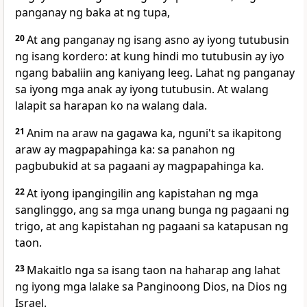
panganay ng baka at ng tupa,
20
At ang panganay ng isang asno ay iyong tutubusin
ng isang kordero: at kung hindi mo tutubusin ay iyo
ngang babaliin ang kaniyang leeg. Lahat ng panganay
sa iyong mga anak ay iyong tutubusin. At walang
lalapit sa harapan ko na walang dala.
21
Anim na araw na gagawa ka, nguni't sa ikapitong
araw ay magpapahinga ka: sa panahon ng
pagbubukid at sa pagaani ay magpapahinga ka.
22
At iyong ipangingilin ang kapistahan ng mga
sanglinggo, ang sa mga unang bunga ng pagaani ng
trigo, at ang kapistahan ng pagaani sa katapusan ng
taon.
23
Makaitlo nga sa isang taon na haharap ang lahat
ng iyong mga lalake sa Panginoong Dios, na Dios ng
Israel.