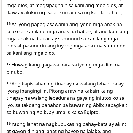
mga dios, at magsipaghain sa kanilang mga dios, at
ikaw ay alukin ng isa at kumain ka ng kanilang hain;
16
At iyong papag-asawahin ang iyong mga anak na
lalake at kanilang mga anak na babae, at ang kanilang
mga anak na babae ay sumunod sa kanilang mga
dios at pasunurin ang inyong mga anak na sumunod
sa kanilang mga dios.
17
Huwag kang gagawa para sa iyo ng mga dios na
binubo.
18
Ang kapistahan ng tinapay na walang lebadura ay
iyong ipangingilin. Pitong araw na kakain ka ng
tinapay na walang lebadura na gaya ng iniutos ko sa
iyo, sa takdang panahon sa buwan ng Abib: sapagka't
sa buwan ng Abib, ay umalis ka sa Egipto.
19
Yaong lahat na nagbubukas ng bahay-bata ay akin;
at gayon din ang lahat ng hayop na lalake, ang