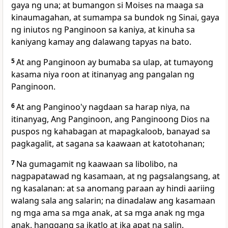
gaya ng una; at bumangon si Moises na maaga sa
kinaumagahan, at sumampa sa bundok ng Sinai, gaya
ng iniutos ng Panginoon sa kaniya, at kinuha sa
kaniyang kamay ang dalawang tapyas na bato.
5
At ang Panginoon ay bumaba sa ulap, at tumayong
kasama niya roon at itinanyag ang pangalan ng
Panginoon.
6
At ang Panginoo'y nagdaan sa harap niya, na
itinanyag, Ang Panginoon, ang Panginoong Dios na
puspos ng kahabagan at mapagkaloob, banayad sa
pagkagalit, at sagana sa kaawaan at katotohanan;
7
Na gumagamit ng kaawaan sa libolibo, na
nagpapatawad ng kasamaan, at ng pagsalangsang, at
ng kasalanan: at sa anomang paraan ay hindi aariing
walang sala ang salarin; na dinadalaw ang kasamaan
ng mga ama sa mga anak, at sa mga anak ng mga
anak, hanggang sa ikatlo at ika apat na salin.