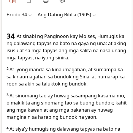
Exodo 34
Ang Dating Biblia (1905)
34
At sinabi ng Panginoon kay Moises, Humugis ka
ng dalawang tapyas na bato na gaya ng una: at aking
isusulat sa mga tapyas ang mga salita na nasa unang
mga tapyas, na iyong sinira.
2
At iyong ihanda sa kinaumagahan, at sumampa ka
sa kinaumagahan sa bundok ng Sinai at humarap ka
roon sa akin sa taluktok ng bundok.
3
At sinomang tao ay huwag sasampang kasama mo,
o makikita ang sinomang tao sa buong bundok; kahit
ang mga kawan at ang mga bakahan ay huwag
manginain sa harap ng bundok na yaon.
4
At siya'y humugis ng dalawang tapyas na bato na