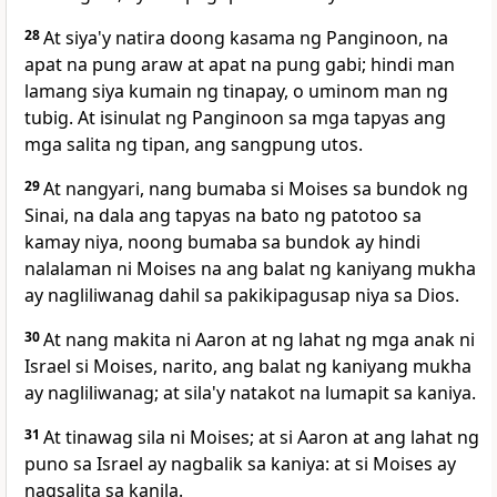
28
At siya'y natira doong kasama ng Panginoon, na
apat na pung araw at apat na pung gabi; hindi man
lamang siya kumain ng tinapay, o uminom man ng
tubig. At isinulat ng Panginoon sa mga tapyas ang
mga salita ng tipan, ang sangpung utos.
29
At nangyari, nang bumaba si Moises sa bundok ng
Sinai, na dala ang tapyas na bato ng patotoo sa
kamay niya, noong bumaba sa bundok ay hindi
nalalaman ni Moises na ang balat ng kaniyang mukha
ay nagliliwanag dahil sa pakikipagusap niya sa Dios.
30
At nang makita ni Aaron at ng lahat ng mga anak ni
Israel si Moises, narito, ang balat ng kaniyang mukha
ay nagliliwanag; at sila'y natakot na lumapit sa kaniya.
31
At tinawag sila ni Moises; at si Aaron at ang lahat ng
puno sa Israel ay nagbalik sa kaniya: at si Moises ay
nagsalita sa kanila.