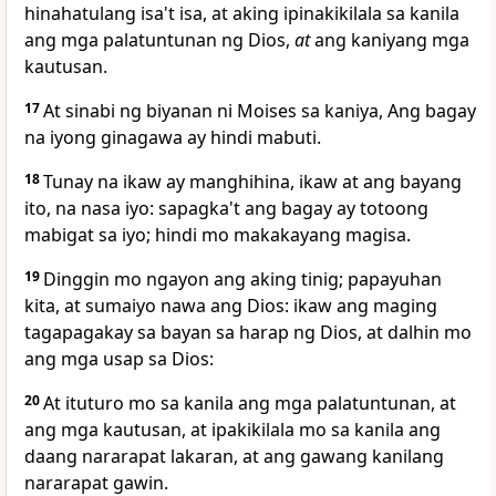
hinahatulang isa't isa,
at aking ipinakikilala sa kanila
ang mga palatuntunan ng Dios,
at
ang kaniyang mga
kautusan.
17
At sinabi ng biyanan ni Moises sa kaniya, Ang bagay
na iyong ginagawa ay hindi mabuti.
18
Tunay na ikaw ay manghihina, ikaw at ang bayang
ito, na nasa iyo: sapagka't ang bagay ay totoong
mabigat sa iyo;
hindi mo makakayang magisa.
19
Dinggin mo ngayon ang aking tinig; papayuhan
kita, at sumaiyo nawa ang Dios:
ikaw ang maging
tagapagakay sa bayan sa harap ng Dios,
at dalhin mo
ang mga usap sa Dios:
20
At ituturo mo sa kanila ang mga palatuntunan, at
ang mga kautusan, at ipakikilala mo sa kanila ang
daang nararapat lakaran, at ang gawang kanilang
nararapat gawin.