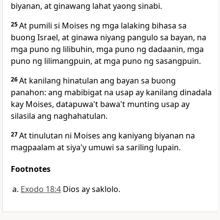
biyanan, at ginawang lahat yaong sinabi.
25
At
pumili si Moises ng mga lalaking bihasa sa
buong Israel, at ginawa niyang pangulo sa bayan, na
mga puno ng lilibuhin, mga puno ng dadaanin, mga
puno ng lilimangpuin, at mga puno ng sasangpuin.
26
At kanilang hinatulan ang bayan sa buong
panahon: ang mabibigat na usap ay kanilang dinadala
kay Moises, datapuwa't bawa't munting usap ay
silasila ang naghahatulan.
27
At tinulutan ni Moises ang kaniyang biyanan na
magpaalam at
siya'y umuwi sa sariling lupain.
Footnotes
Exodo 18:4
Dios ay saklolo.