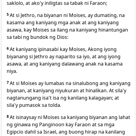
saklolo, at ako'y iniligtas sa tabak ni Faraon;
5
At si Jethro, na biyanan ni Moises, ay dumating, na
kasama ang kaniyang mga anak at ang kaniyang
asawa, kay Moises sa ilang na kaniyang hinantungan
sa
tabi ng bundok ng Dios:
6
At kaniyang ipinasabi kay Moises, Akong iyong
biyanang si Jethro ay naparito sa iyo, at ang iyong
asawa, at ang kaniyang dalawang anak na kasama
niya.
7
At si Moises ay lumabas na sinalubong ang kaniyang
biyanan, at kaniyang niyukuran
at hinalikan. At sila'y
nagtanungang isa't isa ng kanilang kalagayan; at
sila'y pumasok sa tolda.
8
At isinaysay ni Moises sa kaniyang biyanan ang lahat
ng ginawa ng Panginoon kay Faraon at sa mga
Egipcio dahil sa Israel, ang buong hirap na kanilang