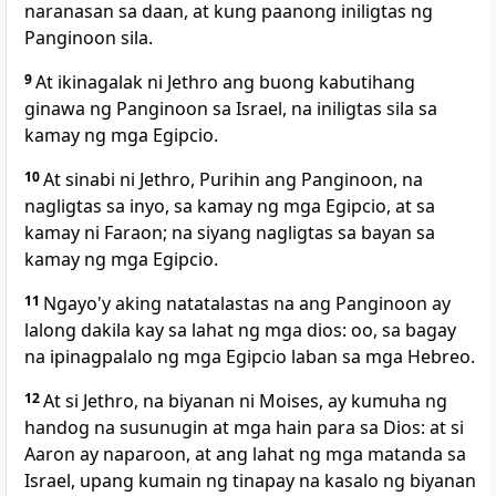
naranasan sa daan, at kung paanong iniligtas ng
Panginoon sila.
9
At ikinagalak ni Jethro ang buong kabutihang
ginawa ng Panginoon sa Israel, na iniligtas sila sa
kamay ng mga Egipcio.
10
At sinabi ni Jethro,
Purihin ang Panginoon, na
nagligtas sa inyo, sa kamay ng mga Egipcio, at sa
kamay ni Faraon; na siyang nagligtas sa bayan sa
kamay ng mga Egipcio.
11
Ngayo'y aking natatalastas na ang Panginoon ay
lalong dakila kay sa lahat ng mga dios:
oo, sa bagay
na
ipinagpalalo ng mga Egipcio laban sa mga Hebreo.
12
At si Jethro, na biyanan ni Moises, ay kumuha ng
handog na susunugin at mga hain para sa Dios: at si
Aaron ay naparoon, at ang lahat ng mga matanda sa
Israel, upang kumain ng tinapay na kasalo ng biyanan