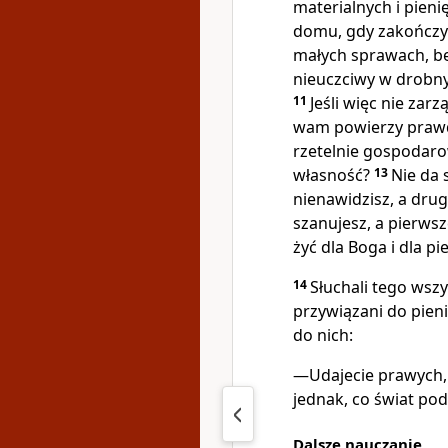
materialnych i pieni
domu, gdy zakończy
małych sprawach, będ
nieuczciwy w drobny
11
Jeśli więc nie zar
wam powierzy prawd
rzetelnie gospodar
własność?
13
Nie da 
nienawidzisz, a dru
szanujesz, a pierws
żyć dla Boga i dla pi
14
Słuchali tego wszy
przywiązani do pienię
do nich:
—Udajecie prawych,
jednak, co świat pod
Dalsze nauczanie