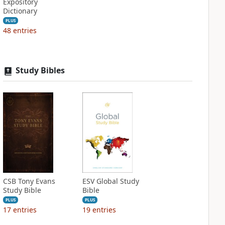
Expository
Dictionary
PLUS
48
entries
Study Bibles
CSB Tony Evans
ESV Global Study
Study Bible
Bible
PLUS
PLUS
17
entries
19
entries