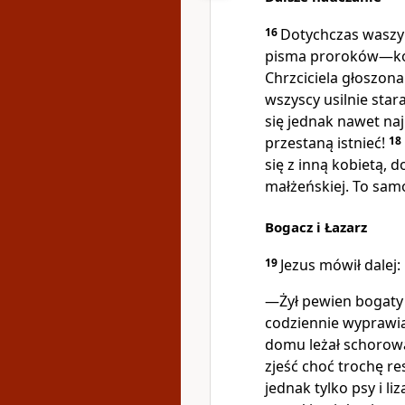
16
Dotychczas waszy
pisma proroków—kon
Chrzciciela głoszon
wszyscy usilnie star
się jednak nawet naj
przestaną istnieć!
18
się z inną kobietą, 
małżeńskiej. To samo
Bogacz i Łazarz
19
Jezus mówił dalej:
—Żył pewien bogaty c
codziennie wyprawia
domu leżał schorow
zjeść choć trochę re
jednak tylko psy i l