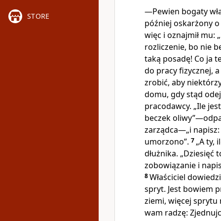
—Pewien bogaty właśc
STORE
później oskarżony 
więc i oznajmił mu: „
rozliczenie, bo nie 
taką posadę! Co ja t
do pracy fizycznej, 
zrobić, aby niektórz
domu, gdy stąd odej
pracodawcy. „Ile je
beczek oliwy”—odpa
zarządca—„i napisz:
umorzono”.
7
„A ty,
dłużnika. „Dziesięć
zobowiązanie i napi
8
Właściciel dowiedzi
spryt. Jest bowiem p
ziemi, więcej sprytu
wam radzę: Zjednujc