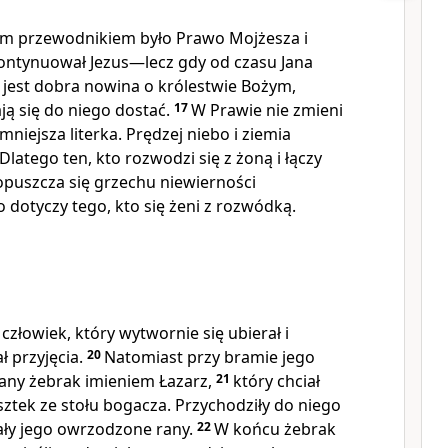
m przewodnikiem było Prawo Mojżesza i
tynuował Jezus—lecz gdy od czasu Jana
a jest dobra nowina o królestwie Bożym,
ają się do niego dostać.
17
W Prawie nie zmieni
mniejsza literka. Prędzej niebo i ziemia
Dlatego ten, kto rozwodzi się z żoną i łączy
dopuszcza się grzechu niewierności
 dotyczy tego, kto się żeni z rozwódką.
złowiek, który wytwornie się ubierał i
ł przyjęcia.
20
Natomiast przy bramie jego
any żebrak imieniem Łazarz,
21
który chciał
sztek ze stołu bogacza. Przychodziły do niego
izały jego owrzodzone rany.
22
W końcu żebrak