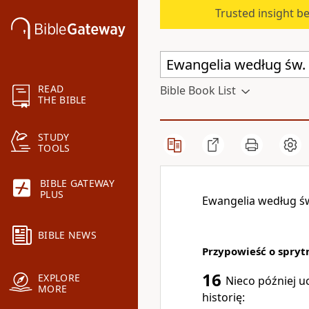
Trusted insight b
READ
Bible Book List
THE BIBLE
STUDY
TOOLS
BIBLE GATEWAY
PLUS
Ewangelia według św
BIBLE NEWS
Przypowieść o spry
16
EXPLORE
Nieco później uc
MORE
historię: