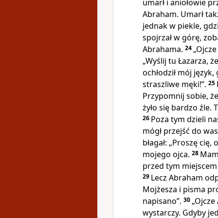
umarł i aniołowie pr
Abraham. Umarł takż
jednak w piekle, gdz
spojrzał w górę, zo
Abrahama.
24
„Ojcze
„Wyślij tu Łazarza, 
ochłodził mój język
straszliwe męki!”.
25
Przypomnij sobie, że
żyło się bardzo źle. 
26
Poza tym dzieli n
mógł przejść do was
błagał: „Proszę cię,
mojego ojca.
28
Mam 
przed tym miejscem ci
29
Lecz Abraham odpo
Mojżesza i pisma pr
napisano”.
30
„Ojcze
wystarczy. Gdyby je