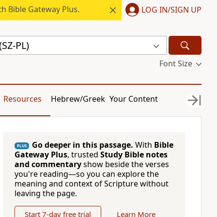
h Bible Gateway Plus.
LOG IN/SIGN UP
(SZ-PL)
Font Size
Resources
Hebrew/Greek
Your Content
Go deeper in this passage.
With
Bible
PLUS
Gateway Plus
, trusted
Study Bible notes
and commentary
show beside the verses
you're reading—so you can explore the
meaning and context of Scripture without
leaving the page.
Start 7-day free trial
Learn More