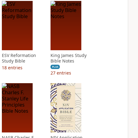
ESV Reformation
King James Study
Study Bible
Bible Notes
18
entries
PLUS
27
entries
NASB Charles F.
NIV Application