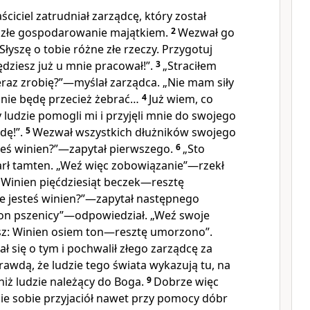
iciel zatrudniał zarządcę, który został
o złe gospodarowanie majątkiem.
2
Wezwał go
Słyszę o tobie różne złe rzeczy. Przygotuj
będziesz już u mnie pracował!”.
3
„Straciłem
eraz zrobię?”—myślał zarządca. „Nie mam siły
a nie będę przecież żebrać…
4
Już wiem, co
y ludzie pomogli mi i przyjęli mnie do swojego
dę!”.
5
Wezwał wszystkich dłużników swojego
steś winien?”—zapytał pierwszego.
6
„Sto
rł tamten. „Weź więc zobowiązanie”—rzekł
 Winien pięćdziesiąt beczek—resztę
 ile jesteś winien?”—zapytał następnego
 ton pszenicy”—odpowiedział. „Weź swoje
sz: Winien osiem ton—resztę umorzono”.
ał się o tym i pochwalił złego zarządcę za
rawdą, że ludzie tego świata wykazują tu, na
 niż ludzie należący do Boga.
9
Dobrze więc
ie sobie przyjaciół nawet przy pomocy dóbr