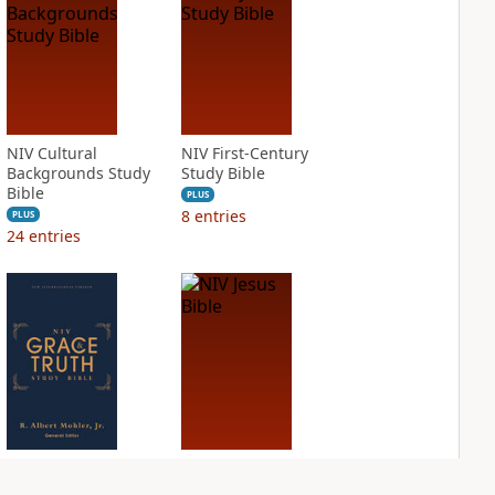
NIV Cultural
NIV First-Century
Backgrounds Study
Study Bible
Bible
PLUS
8
entries
PLUS
24
entries
NIV Grace and
NIV Jesus Bible
Truth Study Bible
PLUS