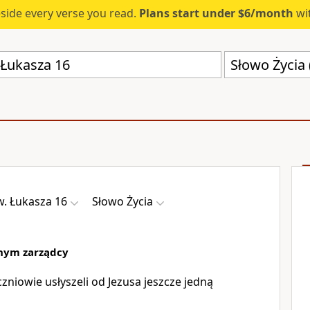
eside every verse you read.
Plans start under $6/month
wit
Słowo Życia 
. Łukasza 16
Słowo Życia
tnym zarządcy
zniowie usłyszeli od Jezusa jeszcze jedną