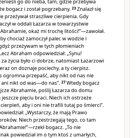
zenieśli go do nieba, tam, gdzie przebywa
e bogacz i został pogrzebany.
23
Znalazł się
ie przeżywał straszliwe cierpienia. Gdy
baczył w oddali Łazarza w towarzystwie
 Abrahamie, okaż mi trochę litości!”—zawołał.
żeby chociaż zamoczył palec w wodzie i
, gdyż przeżywam w tych płomieniach
Lecz Abraham odpowiedział: „Synu!
 za życia było ci dobrze, natomiast Łazarzowi
Teraz on doznaje pociechy, a ty cierpisz.
as ogromna przepaść, aby nikt od nas nie
 ani nikt od was—do nas”.
27
Wtedy bogacz
 ojcze Abrahamie, poślij Łazarza do domu
jeszcze pięciu braci. Niech ich ostrzeże
erpień, aby i oni nie trafili tutaj po śmierci”.
wiedział: „Wystarczy, że mają Prawo
oroków. Niech przestrzegają tego, co tam
 Abrahamie!”—rzekł bogacz. „To nie
dnak powiedział im o tym ktoś z umarłych,