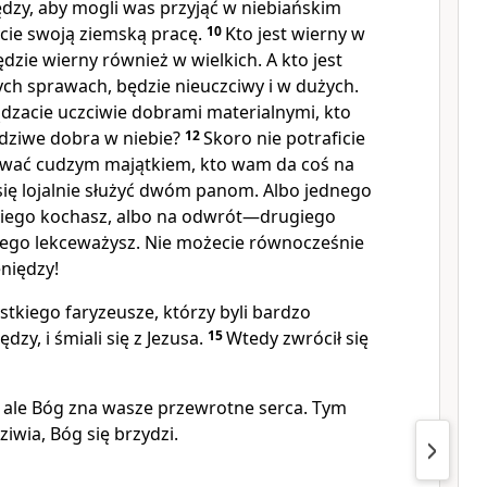
ędzy, aby mogli was przyjąć w niebiańskim
cie swoją ziemską pracę.
10
Kto jest wierny w
zie wierny również w wielkich. A kto jest
ch sprawach, będzie nieuczciwy i w dużych.
ządzacie uczciwie dobrami materialnymi, kto
ziwe dobra w niebie?
12
Skoro nie potraficie
ować cudzym majątkiem, kto wam da coś na
się lojalnie służyć dwóm panom. Albo jednego
giego kochasz, albo na odwrót—drugiego
zego lekceważysz. Nie możecie równocześnie
eniędzy!
stkiego faryzeusze, którzy byli bardzo
dzy, i śmiali się z Jezusa.
15
Wtedy zwrócił się
 ale Bóg zna wasze przewrotne serca. Tym
ziwia, Bóg się brzydzi.