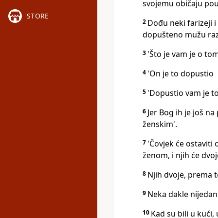
svojemu običaju po
STORE
2
Dođu neki farizeji i
dopušteno mužu razv
3
'Što je vam je o tom
4
'On je to dopustio
5
'Dopustio vam je t
6
Jer Bog ih je još n
ženskim'.
7
'Čovjek će ostaviti
ženom, i njih će dvoje
8
Njih dvoje, prema t
9
Neka dakle nijedan 
10
Kad su bili u kući