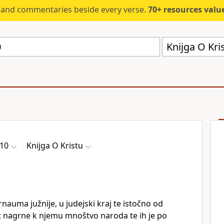
s and commentaries beside every verse.
70+ resources valued at $5,
Knijga O Kri
 10
Knijga O Kristu
rnauma južnije, u judejski kraj te istočno od
et nagrne k njemu mnoštvo naroda te ih je po