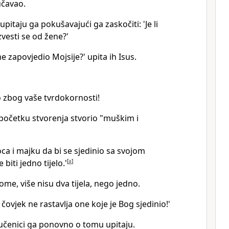
učavao.
 upitaju ga pokušavajući ga zaskočiti: 'Je li
esti se od žene?'
e zapovjedio Mojsije?' upita ih Isus.
o zbog vaše tvrdokornosti!
a početku stvorenja stvorio "muškim i
 oca i majku da bi se sjedinio sa svojom
 biti jedno tijelo.'
[
a
]
ome, više nisu dva tijela, nego jedno.
čovjek ne rastavlja one koje je Bog sjedinio!'
, učenici ga ponovno o tomu upitaju.