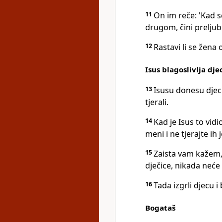
11
On im reče: 'Kad s
drugom, čini preljub
12
Rastavi li se žena
Isus blagoslivlja dje
13
Isusu donesu djecu
tjerali.
14
Kad je Isus to vidio
meni i ne tjerajte ih
15
Zaista vam kažem, 
dječice, nikada neće 
16
Tada izgrli djecu i
Bogataš