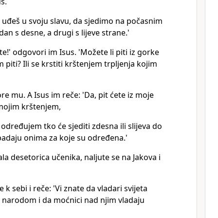
us.
 uđeš u svoju slavu, da sjedimo na počasnim
an s desne, a drugi s lijeve strane.'
te!' odgovori im Isus. 'Možete li piti iz gorke
 piti? Ili se krstiti krštenjem trpljenja kojim
 mu. A Isus im reče: 'Da, pit ćete iz moje
 mojim krštenjem,
 određujem tko će sjediti zdesna ili slijeva do
padaju onima za koje su određena.'
ala desetorica učenika, naljute se na Jakova i
 k sebi i reče: 'Vi znate da vladari svijeta
 narodom i da moćnici nad njim vladaju