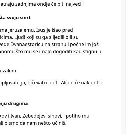
traju zadnjima ondje će biti najveći.'
šta svoju smrt
ema Jeruzalemu. Isus je išao pred
ma. Ljudi koji su ga slijedili bili su
vede Dvanaestoricu na stranu i počne im još
 onomu što mu se imalo dogoditi kad stignu u
eruzalem
ljuvati ga, bičevati i ubiti. Ali on će nakon tri
enju drugima
ov i Ivan, Zebedejevi sinovi, i potiho mu
jeli bismo da nam nešto učiniš.'