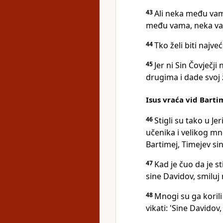
43
Ali neka među vama
među vama, neka va
44
Tko želi biti najv
45
Jer ni Sin Čovječji
drugima i dade svoj
Isus vraća vid Barti
46
Stigli su tako u Jer
učenika i velikog mno
Bartimej, Timejev sin
47
Kad je čuo da je st
sine Davidov, smiluj 
48
Mnogi su ga korili 
vikati: 'Sine Davidov,