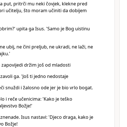
 put, pritrči mu neki čovjek, klekne pred
bri učitelju, što moram učiniti da dobijem
brim?' upita ga Isus. 'Samo je Bog uistinu
ne ubij, ne čini preljub, ne ukradi, ne laži, ne
ajku.'
 zapovijedi držim još od mladosti
zavoli ga. 'Još ti jedno nedostaje
eči snuždi i žalosno ode jer je bio vrlo bogat.
o i reče učenicima: 'Kako je teško
ljevstvo Božje!'
 iznenade. Isus nastavi: 'Djeco draga, kako je
vo Božje!