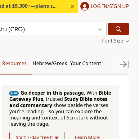
300+—plans start under $6/month.
LOG IN/SIGN UP
stu (CRO)
Font Size
Resources
Hebrew/Greek
Your Content
Go deeper in this passage.
With
Bible
PLUS
Gateway Plus
, trusted
Study Bible notes
and commentary
show beside the verses
you're reading—so you can explore the
meaning and context of Scripture without
leaving the page.
Start 7-day free trial
Learn More