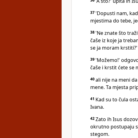
36
'A što?' upita ih Is
37
'Dopusti nam, kad
mjestima do tebe, jed
38
'Ne znate što traži
čaše iz koje ja trebam
se ja moram krstiti?'
39
'Možemo!' odgovore
čaše i krstit ćete se
40
ali nije na meni da
mene. Ta mjesta pri
41
Kad su to čula ost
Ivana.
42
Zato ih Isus dozove
okrutno postupaju s
stegom.