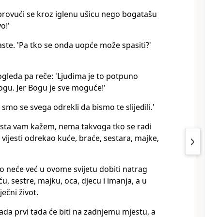
 provući se kroz iglenu ušicu nego bogatašu
o!'
ste. 'Pa tko se onda uopće može spasiti?'
ogleda pa reče: 'Ljudima je to potpuno
ogu. Jer Bogu je sve moguće!'
smo se svega odrekli da bismo te slijedili.'
aista vam kažem, nema takvoga tko se radi
vijesti odrekao kuće, braće, sestara, majke,
o neće već u ovome svijetu dobiti natrag
u, sestre, majku, oca, djecu i imanja, a u
ečni život.
sada prvi tada će biti na zadnjemu mjestu, a