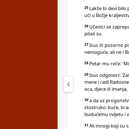
25
Lakše bi devi bilo
ući u Božje kraljevstv
26
Učenici se zaprepa
pitali su.
27
Isus ih pozorno p
nemoguće, ali ne i B
28
Petar mu reče: 'Mi 
29
Isus odgovori: 'Z
mene i radi Radosne 
oca, djece ili imanja,
30
a da uz progonstv
stostruko: kuće, brać
budućemu svijetu i vj
31
Ali mnogi koji su 