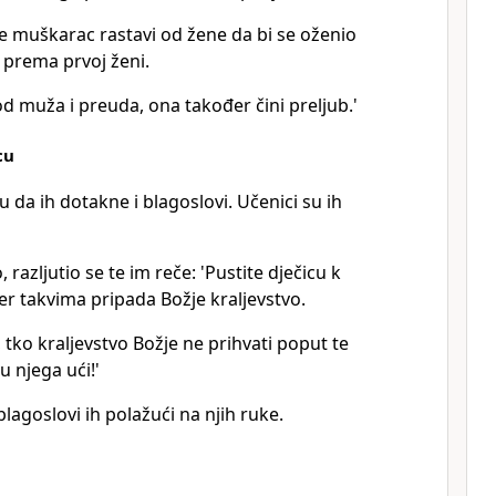
e muškarac rastavi od žene da bi se oženio
 prema prvoj ženi.
 od muža i preuda, ona također čini preljub.'
cu
 da ih dotakne i blagoslovi. Učenici su ih
, razljutio se te im reče: 'Pustite dječicu k
 jer takvima pripada Božje kraljevstvo.
tko kraljevstvo Božje ne prihvati poput te
u njega ući!'
 blagoslovi ih polažući na njih ruke.