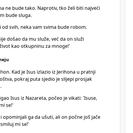
 ne bude tako. Naprotiv, tko želi biti najveći
m bude sluga.
eći od svih, neka vam svima bude robom.
 nije došao da mu služe, već da on služi
 život kao otkupninu za mnoge!'
meju
ihon. Kad je Isus izlazio iz Jerihona u pratnji
štva, pokraj puta sjedio je slijepi prosjak
.
igao Isus iz Nazareta, počeo je vikati: 'Isuse,
mi se!'
i opominjali ga da ušuti, ali on počne još jače
 smiluj mi se!'