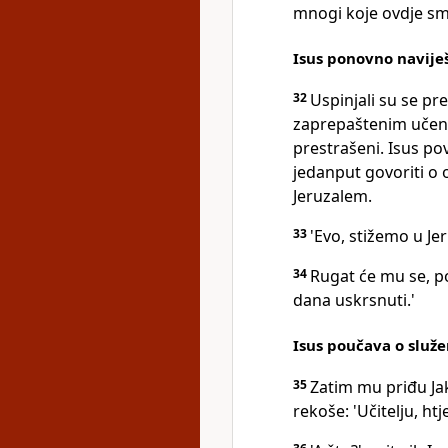
mnogi koje ovdje sma
Isus ponovno navije
32
Uspinjali su se pr
zaprepaštenim učenici
prestrašeni. Isus po
jedanput govoriti o
Jeruzalem.
33
'Evo, stižemo u J
34
Rugat će mu se, pop
dana uskrsnuti.'
Isus poučava o služ
35
Zatim mu priđu Jak
rekoše: 'Učitelju, ht