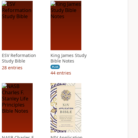
ESV Reformation
King James Study
Study Bible
Bible Notes
28
entries
PLUS
44
entries
NASB Charles F.
NIV Application