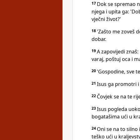
17
Dok se spremao na
njega i upita ga: 'Do
vječni život?'
18
'Zašto me zoveš do
dobar.
19
A zapovijedi znaš: 
varaj, poštuj oca i m
20
'Gospodine, sve te
21
Isus ga promotri i 
22
Čovjek se na te rij
23
Isus pogleda uokol
bogatašima ući u kra
24
Oni se na to silno
teško ući u kraljevst