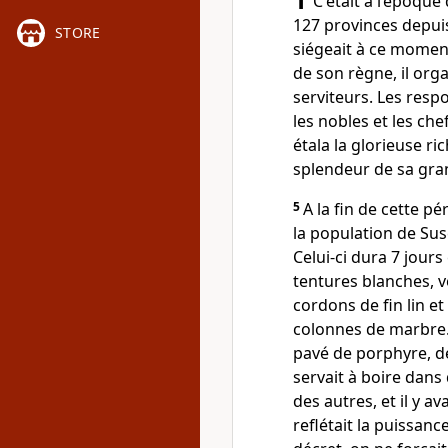
C'était à l’époque
127 provinces depuis
STORE
siégeait à ce moment
de son règne, il org
serviteurs. Les resp
les nobles et les che
étala la glorieuse r
splendeur de sa gra
5
A la fin de cette p
la population de Suse
Celui-ci dura 7 jours
tentures blanches, v
cordons de fin lin e
colonnes de marbre. 
pavé de porphyre, de
servait à boire dans 
des autres, et il y a
reflétait la puissanc