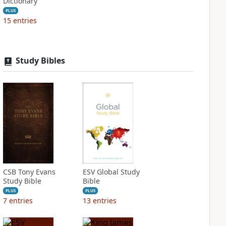
Dictionary
PLUS
15
entries
Study Bibles
CSB Tony Evans
ESV Global Study
Study Bible
Bible
PLUS
PLUS
7
entries
13
entries