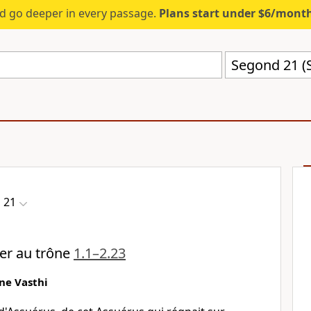
d go deeper in every passage.
Plans start under $6/mont
Segond 21 (
 21
er au trône
1.1–2.23
ine Vasthi