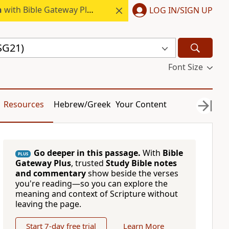
h
with Bible Gateway Plus.
LOG IN/SIGN UP
SG21)
Font Size
Resources
Hebrew/Greek
Your Content
Go deeper in this passage.
With
Bible
PLUS
Gateway Plus
, trusted
Study Bible notes
and commentary
show beside the verses
you're reading—so you can explore the
meaning and context of Scripture without
leaving the page.
Start 7-day free trial
Learn More