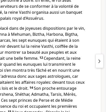
 personne à boire. En effet, le roi avait
erviteurs de se conformer à la volonté de
é, la reine Vasthi organisa aussi un banquet
alais royal d’Assuérus.
placé dans de joyeuses dispositions par le vin,
onna à Mehuman, Biztha, Harbona, Bigtha,
arcas, les sept eunuques qui étaient à son
nir devant lui la reine Vasthi, coiffée de la
ur montrer sa beauté aux peuples et aux
était une belle femme.
12
Cependant, la reine
ir quand les eunuques lui transmirent le
oi s’en montra très fâché et en nourrit une
 s'adressa donc aux sages astrologues, car
raitaient les affaires royales: devant tous ceux
lois et le droit.
14
Son proche entourage
rshena, Shéthar, Admatha, Tarsis, Mérès,
es sept princes de Perse et de Médie
sence du roi et occupaient les premières
15