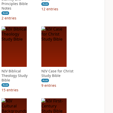
Principles Bible
PLUS
Notes
12
entries
PLUS
2
entries
NIV Biblical
NIV Case for Christ
Theology Study
Study Bible
Bible
PLUS
9
entries
PLUS
15
entries