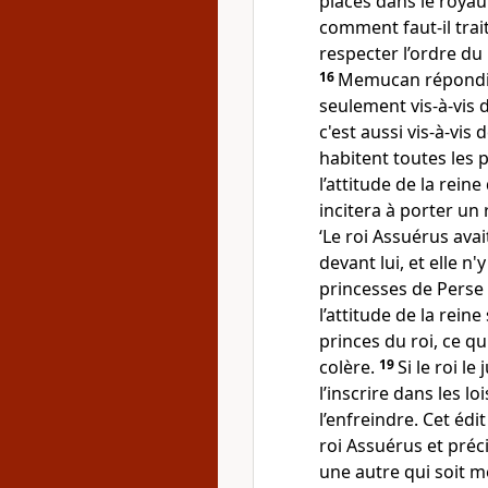
places dans le roya
comment faut-il trait
respecter l’ordre du
16
Memucan répondit d
seulement vis-à-vis 
c'est aussi vis-à-vis
habitent toutes les 
l’attitude de la rei
incitera à porter un 
‘Le roi Assuérus ava
devant lui, et elle n'y
princesses de Perse
l’attitude de la rei
princes du roi, ce q
colère.
19
Si le roi le
l’inscrire dans les 
l’enfreindre. Cet édi
roi Assuérus et préci
une autre qui soit me