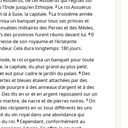
 d'Assuérus, de cet Assuérus qui régnait sur
 l'Inde jusqu'en Ethiopie.
2
Le roi Assuérus
-là à Suse, la capitale.
3
La troisième année
anisa un banquet pour tous ses princes et
onsables militaires des Perses et des Mèdes,
fs des provinces furent réunis devant lui.
4
Il
ichesse de son royaume et l'éclatante
ndeur. Cela dura longtemps: 180 jours.
ériode, le roi organisa un banquet pour toute
, la capitale, du plus grand au plus petit.
 et eut pour cadre le jardin du palais.
6
Des
ertes et bleues étaient attachées par des
t de pourpre à des anneaux d'argent et à des
Des lits en or et en argent reposaient sur un
 marbre, de nacre et de pierres noires.
7
On
des récipients en or, tous différents les uns
vait du vin royal dans une abondance qui
e du roi.
8
Cependant, conformément au