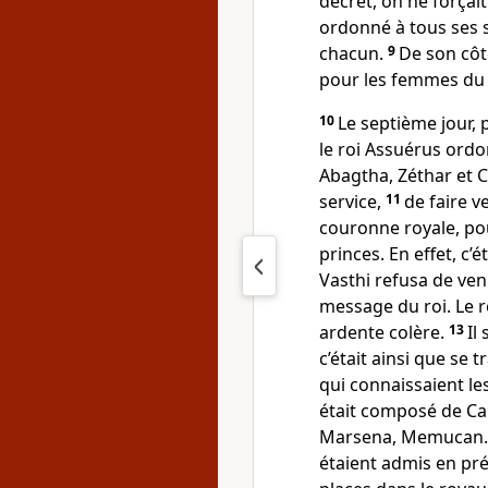
décret, on ne forçait
ordonné à tous ses s
chacun.
9
De son côt
pour les femmes du p
10
Le septième jour, 
le roi Assuérus ord
Abagtha, Zéthar et C
service,
11
de faire ve
couronne royale, po
princes. En effet, c’
Vasthi refusa de ven
message du roi. Le r
ardente colère.
13
Il
c’était ainsi que se t
qui connaissaient les 
était composé de Ca
Marsena, Memucan. C
étaient admis en pré