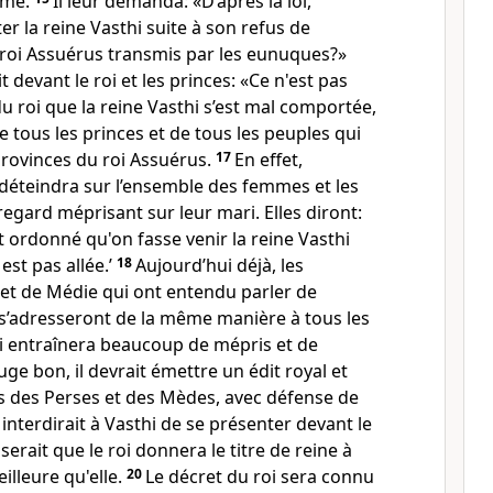
ume.
Il leur demanda: «D’après la loi,
er la reine Vasthi suite à son refus de
 roi Assuérus transmis par les eunuques?»
evant le roi et les princes: «Ce n'est pas
du roi que la reine Vasthi s’est mal comportée,
 de tous les princes et de tous les peuples qui
provinces du roi Assuérus.
17
En effet,
ne déteindra sur l’ensemble des femmes et les
regard méprisant sur leur mari. Elles diront:
it ordonné qu'on fasse venir la reine Vasthi
 est pas allée.’
18
Aujourd’hui déjà, les
 et de Médie qui ont entendu parler de
ne s’adresseront de la même manière à tous les
ui entraînera beaucoup de mépris et de
 juge bon, il devrait émettre un édit royal et
lois des Perses et des Mèdes, avec défense de
t interdirait à Vasthi de se présenter devant le
serait que le roi donnera le titre de reine à
illeure qu'elle.
20
Le décret du roi sera connu