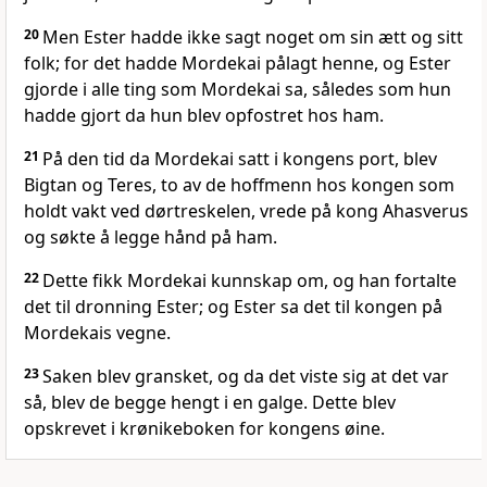
20
Men Ester hadde ikke sagt noget om sin ætt og sitt
folk; for det hadde Mordekai pålagt henne, og Ester
gjorde i alle ting som Mordekai sa, således som hun
hadde gjort da hun blev opfostret hos ham.
21
På den tid da Mordekai satt i kongens port, blev
Bigtan og Teres, to av de hoffmenn hos kongen som
holdt vakt ved dørtreskelen, vrede på kong Ahasverus
og søkte å legge hånd på ham.
22
Dette fikk Mordekai kunnskap om, og han fortalte
det til dronning Ester; og Ester sa det til kongen på
Mordekais vegne.
23
Saken blev gransket, og da det viste sig at det var
så, blev de begge hengt i en galge. Dette blev
opskrevet i krønikeboken for kongens øine.