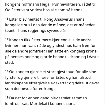
kongens hoffmann Hegai, kvinnevokteren, rådet til.
Og Ester vant yndest hos alle som så henne.
16
Ester blev hentet til kong Ahasverus i hans
kongelige hus i den tiende måned, det er måneden
tebet, i hans regjerings syvende år.
17
Kongen fikk Ester mere kjær enn alle de andre
kvinner; hun vant nåde og yndest hos ham fremfor
alle de andre jomfruer. Han satte en kongelig krone
på hennes hode og gjorde henne til dronning i Vastis
sted.
18
Og kongen gjorde et stort gjestebud for alle sine
fyrster og tjenere til ære for Ester, og han tilstod
landskapene eftergivelse av skatter og delte ut gaver,
som det høvde for en konge.
19
Da det for annen gang blev samlet sammen
jomfruer, satt Mordekai i kongens port.