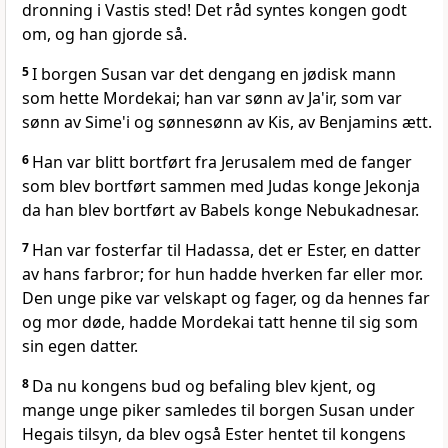
dronning i Vastis sted! Det råd syntes kongen godt
om, og han gjorde så.
5
I borgen Susan var det dengang en jødisk mann
som hette Mordekai; han var sønn av Ja'ir, som var
sønn av Sime'i og sønnesønn av Kis, av Benjamins ætt.
6
Han var blitt bortført fra Jerusalem med de fanger
som blev bortført sammen med Judas konge Jekonja
da han blev bortført av Babels konge Nebukadnesar.
7
Han var fosterfar til Hadassa, det er Ester, en datter
av hans farbror; for hun hadde hverken far eller mor.
Den unge pike var velskapt og fager, og da hennes far
og mor døde, hadde Mordekai tatt henne til sig som
sin egen datter.
8
Da nu kongens bud og befaling blev kjent, og
mange unge piker samledes til borgen Susan under
Hegais tilsyn, da blev også Ester hentet til kongens