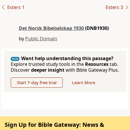
Esters 1
Esters 3
Det Norsk Bibelselskap 1930
(DNB1930)
by
Public Domain
Want help understanding this passage?
PLUS
Explore trusted study tools in the
Resources
tab.
Discover
deeper insight
with Bible Gateway Plus.
Start 7-day free trial
Learn More
Sign Up for Bible Gateway: News &