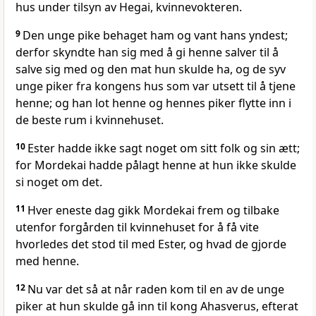
hus under tilsyn av Hegai, kvinnevokteren.
9
Den unge pike behaget ham og vant hans yndest;
derfor skyndte han sig med å gi henne salver til å
salve sig med og den mat hun skulde ha, og de syv
unge piker fra kongens hus som var utsett til å tjene
henne; og han lot henne og hennes piker flytte inn i
de beste rum i kvinnehuset.
10
Ester hadde ikke sagt noget om sitt folk og sin ætt;
for Mordekai hadde pålagt henne at hun ikke skulde
si noget om det.
11
Hver eneste dag gikk Mordekai frem og tilbake
utenfor forgården til kvinnehuset for å få vite
hvorledes det stod til med Ester, og hvad de gjorde
med henne.
12
Nu var det så at når raden kom til en av de unge
piker at hun skulde gå inn til kong Ahasverus, efterat