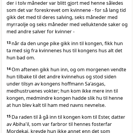
der i tolv måneder var blitt gjort med henne således
som det var foreskrevet om kvinnene - for så lang tid
gikk det med til deres salving, seks måneder med
myrraolje og seks måneder med velluktende saker og
med andre salver for kvinner -
13
når da den unge pike gikk inn til kongen, fikk hun
ta med sig fra kvinnenes hus til kongens hus alt det
hun bad om.
14
Om aftenen gikk hun inn, og om morgenen vendte
hun tilbake til det andre kvinnehus og stod siden
under tilsyn av kongens hoffmann Sa'asgas,
medhustruenes vokter; hun kom ikke mere inn til
kongen, medmindre kongen hadde slik hu til henne
at hun blev kalt til ham med navns nevnelse.
15
Da raden til å gå inn til kongen kom til Ester, datter
av Abiha'il, som var farbror til hennes fosterfar
Mordekai, krevde hun ikke annet enn det som