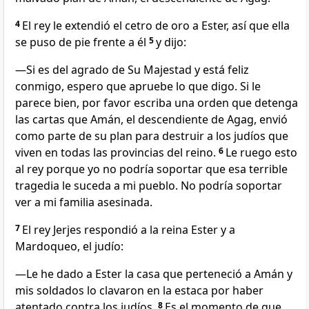
4
El rey le extendió el cetro de oro a Ester, así que ella
se puso de pie frente a él
5
y dijo:
—Si es del agrado de Su Majestad y está feliz
conmigo, espero que apruebe lo que digo. Si le
parece bien, por favor escriba una orden que detenga
las cartas que Amán, el descendiente de Agag, envió
como parte de su plan para destruir a los judíos que
viven en todas las provincias del reino.
6
Le ruego esto
al rey porque yo no podría soportar que esa terrible
tragedia le suceda a mi pueblo. No podría soportar
ver a mi familia asesinada.
7
El rey Jerjes respondió a la reina Ester y a
Mardoqueo, el judío:
—Le he dado a Ester la casa que perteneció a Amán y
mis soldados lo clavaron en la estaca por haber
atentado contra los judíos.
8
Es el momento de que