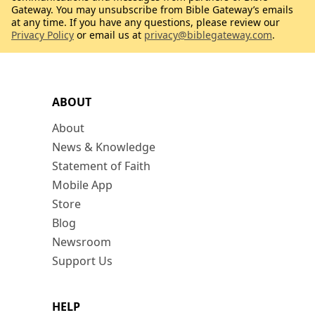
Gateway. You may unsubscribe from Bible Gateway’s emails
at any time. If you have any questions, please review our
Privacy Policy
or email us at
privacy@biblegateway.com
.
ABOUT
About
News & Knowledge
Statement of Faith
Mobile App
Store
Blog
Newsroom
Support Us
HELP