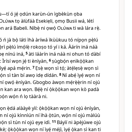
ṣù—tí ó jẹ́ ọdún karùn-ún ìgbèkùn ọba
Olúwa
tọ àlùfáà Esekiẹli, ọmọ Busii wá, létí
ọn ará Babeli. Níbẹ̀ ni ọwọ́
Olúwa
ti wà lára rẹ̀.
tó ń jà bọ̀ láti ìhà àríwá ìkùùkuu tó nípọn pẹ̀lú
rì pẹ̀lú ìmọ́lẹ̀ rokoṣo tó yí i ká. Àárín iná náà
 bẹ nínú iná,
5
àti láàrín iná náà ni ohun tó dàbí
 Ìrísí wọn jẹ́ ti ènìyàn,
6
ṣùgbọ́n ẹnìkọ̀ọ̀kan
ìyẹ́ apá mẹ́rin.
7
Ẹsẹ̀ wọn sì tọ́; àtẹ́lẹsẹ̀ wọn sì
ọ́n sì tàn bí awọ idẹ dídán.
8
Ní abẹ́ ìyẹ́ wọn ní
n ní ọwọ́ ènìyàn. Gbogbo àwọn mẹ́rẹ̀ẹ̀rin ní ojú
ọn kan ara wọn. Bẹ́ẹ̀ ní ọ̀kọ̀ọ̀kan wọn kò padà
gbọ́n wọ́n ń lọ tààrà ni.
wọn ẹ̀dá alààyè yìí: ọ̀kọ̀ọ̀kan wọn ní ojú ènìyàn,
n ní ojú kìnnìún ní ìhà ọ̀tún, wọ́n ní ojú màlúù
wọ́n sì tún ní ojú ẹyẹ idì.
11
Báyìí ni àpèjúwe ojú
; ọ̀kọ̀ọ̀kan wọn ní ìyẹ́ méjì, ìyẹ́ ọ̀kan sì kan ti