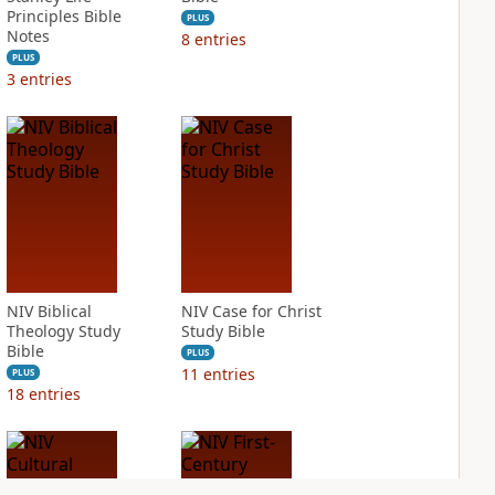
Principles Bible
PLUS
Notes
8
entries
PLUS
3
entries
NIV Biblical
NIV Case for Christ
Theology Study
Study Bible
Bible
PLUS
11
entries
PLUS
18
entries