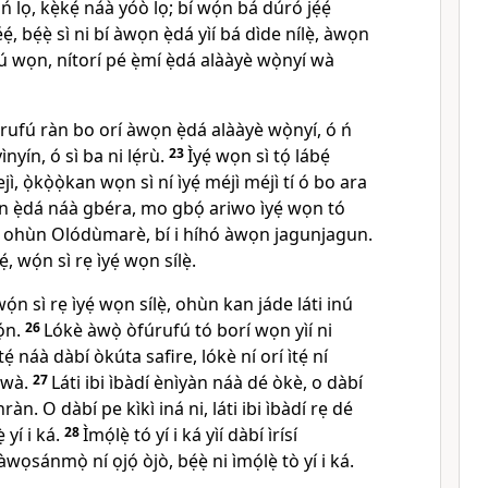
ń lọ, kẹ̀kẹ́ náà yóò lọ; bí wọ́n bá dúró jẹ́ẹ́
ẹ́, bẹ́ẹ̀ sì ni bí àwọn ẹ̀dá yìí bá dìde nílẹ̀, àwọn
̀lú wọn, nítorí pé ẹ̀mí ẹ̀dá alààyè wọ̀nyí wà
rufú ràn bo orí àwọn ẹ̀dá alààyè wọ̀nyí, ó ń
ìnyín, ó sì ba ni lẹ́rù.
23
Ìyẹ́ wọn sì tọ́ lábẹ́
jì, ọ̀kọ̀ọ̀kan wọn sì ní ìyẹ́ méjì méjì tí ó bo ara
n ẹ̀dá náà gbéra, mo gbọ́ ariwo ìyẹ́ wọn tó
bí i ohùn Olódùmarè, bí i híhó àwọn jagunjagun.
, wọ́n sì rẹ ìyẹ́ wọn sílẹ̀.
ọ́n sì rẹ ìyẹ́ wọn sílẹ̀, ohùn kan jáde láti inú
́n.
26
Lókè àwọ̀ òfúrufú tó borí wọn yìí ni
 Ìtẹ́ náà dàbí òkúta safire, lókè ní orí ìtẹ́ ní
 wà.
27
Láti ibi ìbàdí ènìyàn náà dé òkè, o dàbí
ràn. O dàbí pe kìkì iná ni, láti ibi ìbàdí rẹ dé
̀ yí i ká.
28
Ìmọ́lẹ̀ tó yí i ká yìí dàbí ìrísí
sánmọ̀ ní ọjọ́ òjò, bẹ́ẹ̀ ni ìmọ́lẹ̀ tò yí i ká.