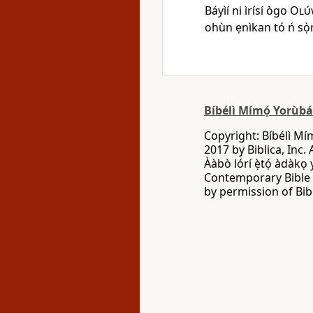
Báyìí ni ìrísí ògo
Olú
ohùn ẹnìkan tó ń sọ̀r
Bíbélì Mímọ́ Yorùb
Copyright: Bíbélì Mí
2017 by Biblica, Inc. 
Ààbò lórí ẹ̀tọ́ àdàkọ
Contemporary Bible C
by permission of Bibl