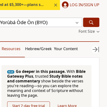
300+—plans start under $6/month.
LOG IN/SIGN UP
́ Yorùbá Òde Òn (BYO)
Font Size
Resources
Hebrew/Greek
Your Content
Go deeper in this passage.
With
Bible
PLUS
Gateway Plus
, trusted
Study Bible notes
and commentary
show beside the verses
you're reading—so you can explore the
meaning and context of Scripture without
leaving the page.
Start 7-day free trial
Learn More