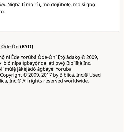
wa
. Nígbà tí mo rí i, mo dojúbolẹ̀, mo sì gbọ́
ọ̀.
á Òde Òn
(BYO)
mọ́ ní Èdè Yorùbá Òde-Òní Ẹ̀tọ́ àdàkọ © 2009,
A lò ó nípa ìgbàyọ̀ǹda láti ọwọ́ Bíbílíkà Inc.
 yìí múlẹ̀ jákèjádò àgbáyé. Yoruba
opyright © 2009, 2017 by Biblica, Inc.® Used
ica, Inc.® All rights reserved worldwide.