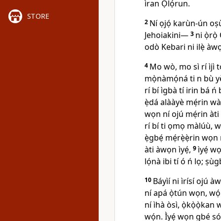
ìran Ọlọ́run.
STORE
2
Ní ọjọ́ karùn-ún o
Jehoiakini—
3
ni ọ̀rọ̀
odò Kebari ni ilẹ̀ àw
4
Mo wò, mo sì rí ìjì 
mọ̀nàmọ́ná ti n bù yẹ̀
rí bí ìgbà tí irin bá ń
ẹ̀dá alààyè mẹ́rin wà:
wọn ní ojú mẹ́rin àti 
rí bí ti ọmọ màlúù, w
ẹ̀gbẹ́ mẹ́rẹ̀ẹ̀rin wọ
àti àwọn ìyẹ́,
9
ìyẹ́ w
lọ́nà ibi tí ó ń lọ; ṣù
10
Báyìí ni ìrísí ojú à
ní apá ọ̀tún wọn, wọ́
ní ìhà òsì, ọ̀kọ̀ọ̀kan 
wọ́n. Ìyẹ́ wọn gbé sókè