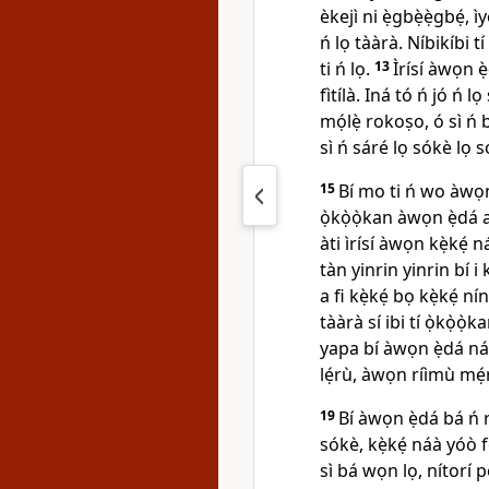
èkejì ni ẹ̀gbẹ̀ẹ̀gbẹ́, 
ń lọ tààrà. Níbikíbi t
ti ń lọ.
13
Ìrísí àwọn ẹ̀
fìtílà. Iná tó ń jó ń 
mọ́lẹ̀ rokoṣo, ó sì ń bù
sì ń sáré lọ sókè lọ s
15
Bí mo ti ń wo àwọn ẹ
ọ̀kọ̀ọ̀kan àwọn ẹ̀dá a
àti ìrísí àwọn kẹ̀kẹ́ n
tàn yinrin yinrin bí i k
a fi kẹ̀kẹ́ bọ kẹ̀kẹ́ ní
tààrà sí ibi tí ọ̀kọ̀ọ
yapa bí àwọn ẹ̀dá náà
lẹ́rù, àwọn ríìmù mẹ́rẹ
19
Bí àwọn ẹ̀dá bá ń r
sókè, kẹ̀kẹ́ náà yóò 
sì bá wọn lọ, nítorí 