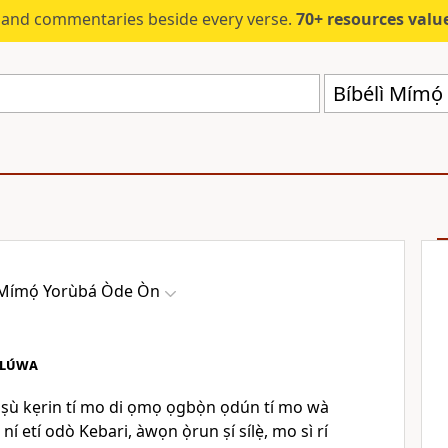
s and commentaries beside every verse.
70+ resources valued at $5,
Bíbélì Mímọ
 Mímọ́ Yorùbá Òde Òn
lúwa
 oṣù kẹrin tí mo di ọmọ ọgbọ̀n ọdún tí mo wà
í etí odò Kebari, àwọn ọ̀run ṣí sílẹ̀, mo sì rí