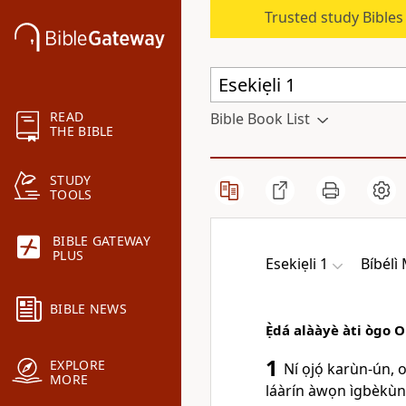
Trusted study Bible
READ
Bible Book List
THE BIBLE
STUDY
TOOLS
BIBLE GATEWAY
PLUS
Esekiẹli 1
Bíbélì
BIBLE NEWS
Ẹ̀dá alààyè àti ògo
O
1
EXPLORE
Ní ọjọ́ karùn-ún,
MORE
láàrín àwọn ìgbèkùn n