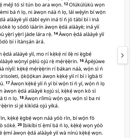
ìyẹ́ méjì tó sì tún bo ara wọn.
12
Olúkúlùkù wọn
í èmi bá ń lọ, ni àwọn náà ń lọ, láì wẹ̀yìn bí wọ́n
dá alààyè yìí dàbí ẹyin iná tí ń jó tàbí bí i iná
lọ sókè lọ sódò láàrín àwọn ẹ̀dá alààyè; iná yìí
 yẹ̀rì yẹ̀rì jáde lára rẹ̀.
14
Àwọn ẹ̀dá alààyè yìí
ódò bí i ìtànṣán àrá.
̀dá alààyè yìí, mo rí kẹ̀kẹ́ ní ilẹ̀ ni ẹ̀gbẹ́
lààyè wọ̀nyí pẹ̀lú ojú rẹ̀ mẹ́rẹ̀ẹ̀rin.
16
Àpèjúwe
áà nìyìí: kẹ̀kẹ́ mẹ́rẹ̀ẹ̀rin rí bákan náà, wọ́n sì ń
irisoleti, ọ̀kọ̀ọ̀kan àwọn kẹ̀kẹ́ yìí rí bí i ìgbà tí
nú.
17
Àwọn kẹ̀kẹ́ yìí ń yí bí wọ́n ti ń yí, wọ́n ń lọ
̀kan àwọn ẹ̀dá alààyè kọjú sí, kẹ̀kẹ́ wọn kò sì
 ti n lọ.
18
Àwọn ríìmù wọ́n ga, wọ́n sì ba ni
̀ẹ̀rin sì jẹ́ kìkìdá ojú yíká.
ìn, kẹ̀kẹ́ ẹ̀gbẹ́ wọn náà yóò rìn, bí wọ́n fò
fò sókè.
20
Ibikíbi tí ẹ̀mí bá ń lọ, kẹ̀kẹ́ wọn yóò
pé ẹ̀mí àwọn ẹ̀dá alààyè yìí wà nínú kẹ̀kẹ́ wọn.