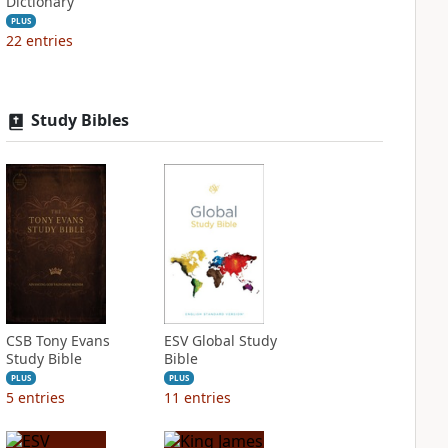
Dictionary
PLUS
22
entries
Study Bibles
CSB Tony Evans
ESV Global Study
Study Bible
Bible
PLUS
PLUS
5
entries
11
entries