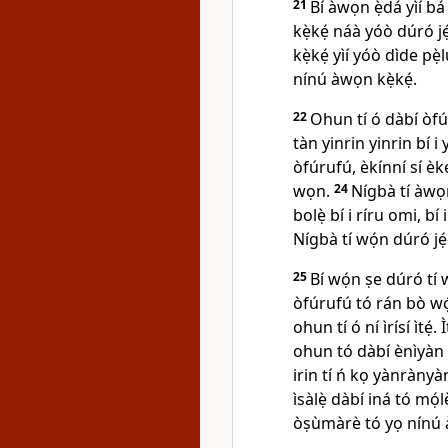
21
Bí àwọn ẹ̀dá yìí bá 
kẹ̀kẹ́ náà yóò dúró jẹ́
kẹ̀kẹ́ yìí yóò dìde pẹ
nínú àwọn kẹ̀kẹ́.
22
Ohun tí ó dàbí òfú
tàn yinrin yinrin bí i y
òfúrufú, èkínní sí èke
wọn.
24
Nígbà tí àwọ
bolẹ̀ bí i ríru omi, 
Nígbà tí wọ́n dúró jẹ́ẹ́
25
Bí wọ́n ṣe dúró tí w
òfúrufú tó rán bò wọ
ohun tí ó ní ìrísí ìtẹ́.
ohun tó dàbí ènìyàn
irin tí ń kọ yànrànyàn
ìsàlẹ̀ dàbí iná tó mọ́lẹ
òṣùmàrè tó yọ nínú àwọ