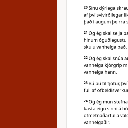
20
Sínu dýrlega skrau
af því svívirðilegar l
það í augum þeirra 
21
Og ég skal selja 
hinum óguðlegustu 
skulu vanhelga það.
22
Og ég skal snúa a
vanhelga kjörgrip mi
vanhelga hann.
23
Bú þú til fjötur, þ
full af ofbeldisverk
24
Og ég mun stefna 
kasta eign sinni á h
ofmetnaðarfulla vald
vanhelgaðir.