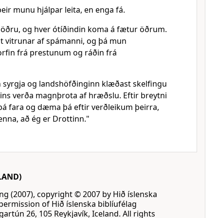
eir munu hjálpar leita, en enga fá.
r öðru, og hver ótíðindin koma á fætur öðrum.
t vitrunar af spámanni, og þá mun
orfin frá prestunum og ráðin frá
syrgja og landshöfðinginn klæðast skelfingu
ins verða magnþrota af hræðslu. Eftir breytni
á fara og dæma þá eftir verðleikum þeirra,
enna, að ég er Drottinn."
LAND)
ing (2007), copyright © 2007 by Hið íslenska
permission of Hið íslenska biblíufélag
gartún 26, 105 Reykjavík, Iceland. All rights