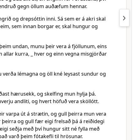
ptendruð gegn öllum auðæfum hennar.
ngrið og drepsóttin inni. Sá sem er á akri skal
g þeim, sem innan borgar er, skal hungur og
 þeim undan, munu þeir vera á fjöllunum, eins
 allar kurra, _ hver og einn vegna misgjörðar
 verða lémagna og öll kné leysast sundur og
ast hærusekk, og skelfing mun hylja þá.
erju andliti, og hvert höfuð vera sköllótt.
eir varpa út á strætin, og gull þeirra mun vera
 þeirra og gull fær eigi frelsað þá á reiðidegi
eigi seðja með því hungur sitt né fylla með
 það varð þeim fótakefli til hrösunar.