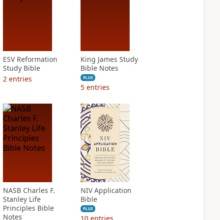
ESV Reformation
King James Study
Study Bible
Bible Notes
2
entries
PLUS
5
entries
NASB Charles F.
NIV Application
Stanley Life
Bible
Principles Bible
PLUS
Notes
10
entries