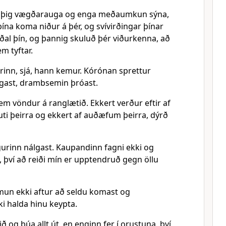
íta þig vægðarauga og enga meðaumkun sýna,
ína koma niður á þér, og svívirðingar þínar
ðal þín, og þannig skuluð þér viðurkenna, að
em tyftar.
rinn, sjá, hann kemur. Kórónan sprettur
gast, drambsemin þróast.
em vöndur á ranglætið. Ekkert verður eftir af
uti þeirra og ekkert af auðæfum þeirra, dýrð
urinn nálgast. Kaupandinn fagni ekki og
i, því að reiði mín er upptendruð gegn öllu
 mun ekki aftur að seldu komast og
 halda hinu keypta.
ð og búa allt út, en enginn fer í orustuna, því