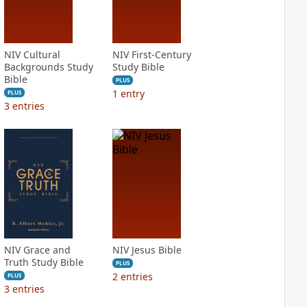
NIV Cultural
NIV First-Century
Backgrounds Study
Study Bible
Bible
PLUS
1
entry
PLUS
3
entries
NIV Grace and
NIV Jesus Bible
Truth Study Bible
PLUS
2
entries
PLUS
3
entries