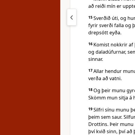
að reiði mín er up
15
Sverðið úti, og hu
fyrir sverði falla o
drepsótt eyða.
16
Komist nokkrir af
og daladúfurnar, sem
sinnar.
17
Allar hendur munu
verða að vatni.
18
Og þeir munu gyrð
Skömm mun sitja á hv
19
Silfri sínu munu þ
þeim sem saur. Silfur
Drottins. Þeir munu 
því kvið sinn, því að