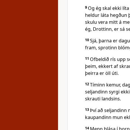
9
Og ég skal ekki l
heldur láta hegðun þ
skulu vera mitt á me
ég, Drottinn, er sá s
10
Sjá, þarna er dagu
fram, sprotinn blóm
11
Ofbeldið rís upp s
þeim, ekkert af skra
þeirra er öll úti.
12
Tíminn kemur, dag
seljandinn syrgi ekk
skrauti landsins.
13
Því að seljandinn
kaupandinn mun ekki
14
Menn blása í horni