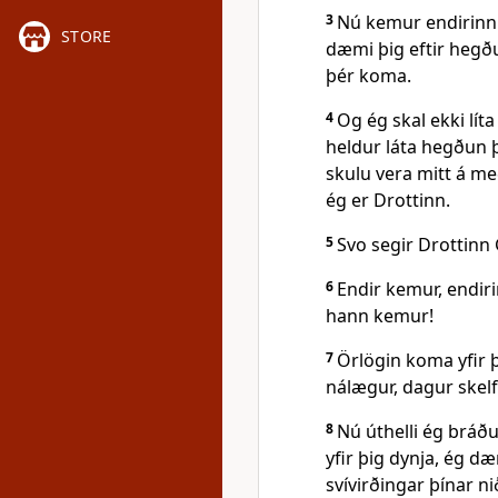
3
Nú kemur endirinn y
STORE
dæmi þig eftir hegðu
þér koma.
4
Og ég skal ekki l
heldur láta hegðun þ
skulu vera mitt á me
ég er Drottinn.
5
Svo segir Drottinn
6
Endir kemur, endiri
hann kemur!
7
Örlögin koma yfir þ
nálægur, dagur skelf
8
Nú úthelli ég bráðu
yfir þig dynja, ég dæ
svívirðingar þínar n