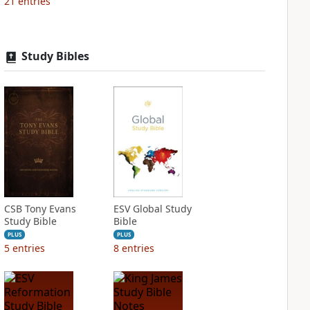
21
entries
Study Bibles
CSB Tony Evans
ESV Global Study
Study Bible
Bible
PLUS
PLUS
5
entries
8
entries