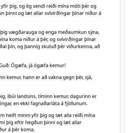
fir þig, og ég sendi reiði mína móti þér og
n þinni og læt allar svívirðingar þínar niður á
íta þig vægðarauga og enga meðaumkun sýna,
ína koma niður á þér, og svívirðingar þínar
ðal þín, og þannig skuluð þér viðurkenna, að
 Guð: Ógæfa, já ógæfa kemur!
nn kemur, hann er að vakna gegn þér, sjá,
ig, íbúi landsins, tíminn kemur, dagurinn er
ingar, en ekki fagnaðarláta á fjöllunum.
m heift minni yfir þig og læt alla reiði mína
mi þig eftir hegðun þinni og læt allar
iður á þér koma.