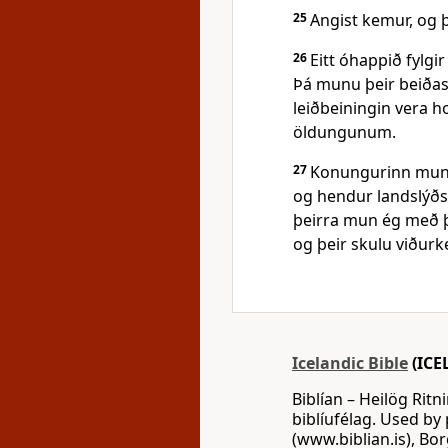
25
Angist kemur, og þ
26
Eitt óhappið fylgi
Þá munu þeir beiðas
leiðbeiningin vera h
öldungunum.
27
Konungurinn mun 
og hendur landslýðs
þeirra mun ég með þ
og þeir skulu viðurk
Icelandic Bible
(ICE
Biblían – Heilög Ritn
biblíufélag. Used by 
(www.biblian.is), Bor