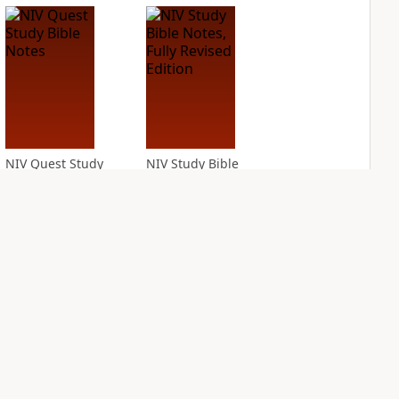
NIV Quest Study
NIV Study Bible
Bible Notes
Notes, Fully
Revised Edition
PLUS
10
entries
PLUS
16
entries