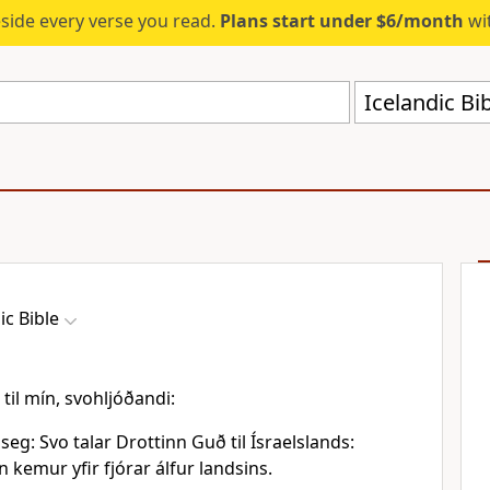
eside every verse you read.
Plans start under $6/month
wit
Icelandic Bi
ic Bible
til mín, svohljóðandi:
eg: Svo talar Drottinn Guð til Ísraelslands:
 kemur yfir fjórar álfur landsins.