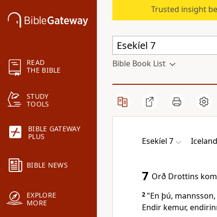
Trusted insight b
READ
Bible Book List
THE BIBLE
STUDY
TOOLS
BIBLE GATEWAY
PLUS
Esekíel 7
Iceland
BIBLE NEWS
7
Orð Drottins kom 
2
"En þú, mannsson, s
EXPLORE
MORE
Endir kemur, endirinn