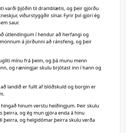
ti varði þjóðin til dramblætis, og þeir gjörðu
íkneskjur, viðurstyggðir sínar. Fyrir því gjöri ég
sem saur.
það útlendingum í hendur að herfangi og
mönnum á jörðunni að ránsfeng, og þeir
ugliti mínu frá þeim, og þá munu menn
nn, og ræningjar skulu brjótast inn í hann og
ví að landið er fullt af blóðskuld og borgin er
um.
hingað hinum verstu heiðingjum. Þeir skulu
ús þeirra, og ég mun gjöra enda á hinu
i þeirra, og helgidómar þeirra skulu verða