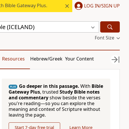
h Bible Gateway Plus.
LOG IN/SIGN UP
ble (ICELAND)
Font Size
Resources
Hebrew/Greek
Your Content
Go deeper in this passage.
With
Bible
PLUS
Gateway Plus
, trusted
Study Bible notes
and commentary
show beside the verses
you're reading—so you can explore the
meaning and context of Scripture without
leaving the page.
Start 7-day free trial
Learn More