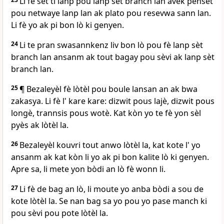
Li fè sèt ti lanp pou lanp sèt branch lan avèk pensèt
pou netwaye lanp lan ak plato pou resevwa sann lan.
Li fè yo ak pi bon lò ki genyen.
24
Li te pran swasannkenz liv bon lò pou fè lanp sèt
branch lan ansanm ak tout bagay pou sèvi ak lanp sèt
branch lan.
25
¶ Bezaleyèl fè lòtèl pou boule lansan an ak bwa
zakasya. Li fè l' kare kare: dizwit pous lajè, dizwit pous
longè, trannsis pous wotè. Kat kòn yo te fè yon sèl
pyès ak lòtèl la.
26
Bezaleyèl kouvri tout anwo lòtèl la, kat kote l' yo
ansanm ak kat kòn li yo ak pi bon kalite lò ki genyen.
Apre sa, li mete yon bòdi an lò fè wonn li.
27
Li fè de bag an lò, li moute yo anba bòdi a sou de
kote lòtèl la. Se nan bag sa yo pou yo pase manch ki
pou sèvi pou pote lòtèl la.