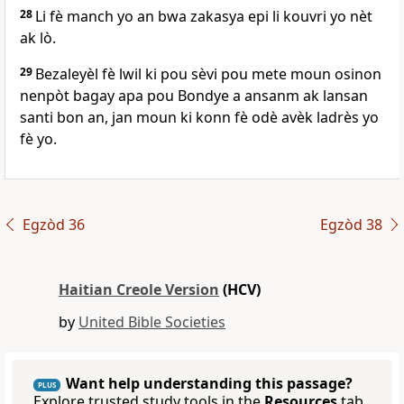
28
Li fè manch yo an bwa zakasya epi li kouvri yo nèt
ak lò.
29
Bezaleyèl fè lwil ki pou sèvi pou mete moun osinon
nenpòt bagay apa pou Bondye a ansanm ak lansan
santi bon an, jan moun ki konn fè odè avèk ladrès yo
fè yo.
Egzòd 36
Egzòd 38
Haitian Creole Version
(HCV)
by
United Bible Societies
Want help understanding this passage?
PLUS
Explore trusted study tools in the
Resources
tab.