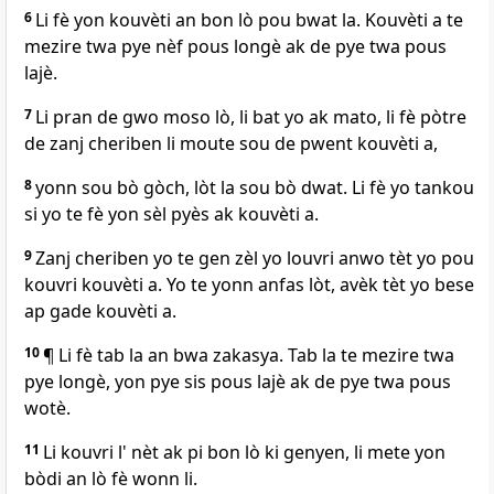
6
Li fè yon kouvèti an bon lò pou bwat la. Kouvèti a te
mezire twa pye nèf pous longè ak de pye twa pous
lajè.
7
Li pran de gwo moso lò, li bat yo ak mato, li fè pòtre
de zanj cheriben li moute sou de pwent kouvèti a,
8
yonn sou bò gòch, lòt la sou bò dwat. Li fè yo tankou
si yo te fè yon sèl pyès ak kouvèti a.
9
Zanj cheriben yo te gen zèl yo louvri anwo tèt yo pou
kouvri kouvèti a. Yo te yonn anfas lòt, avèk tèt yo bese
ap gade kouvèti a.
10
¶ Li fè tab la an bwa zakasya. Tab la te mezire twa
pye longè, yon pye sis pous lajè ak de pye twa pous
wotè.
11
Li kouvri l' nèt ak pi bon lò ki genyen, li mete yon
bòdi an lò fè wonn li.