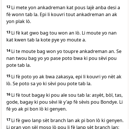
12
Li mete yon ankadreman kat pous lajè anba desi a
fè wonn tab la. Epi li kouvri tout ankadreman an ak
yon plak lò.
13
Li fè kat gwo bag tou won an lò. Li moute yo nan
kat kwen tab la kote pye yo moute a.
14
Li te moute bag won yo toupre ankadreman an. Se
nan twou bag yo yo pase poto bwa ki pou sèvi pou
pote tab la.
15
Li fè poto yo ak bwa zakasya, epi li kouvri yo nèt ak
lò. Se poto sa yo ki sèvi pou pote tab la.
16
Li fè tout bagay ki pou ale sou tab la: asyèt, bòl, tas,
gode, bagay ki pou sèvi lè y'ap fè sèvis pou Bondye. Li
fè yo ak pi bon lò ki genyen.
17
Li fè gwo lanp sèt branch lan ak pi bon lò ki genyen.
Li pran yon sèl moso lò pou li fè lanp sèt branch lan: