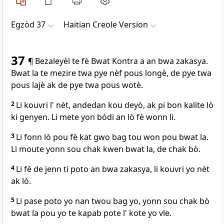
Egzòd 37
Haitian Creole Version
37
¶ Bezaleyèl te fè Bwat Kontra a an bwa zakasya.
Bwat la te mezire twa pye nèf pous longè, de pye twa
pous lajè ak de pye twa pous wotè.
2
Li kouvri l' nèt, andedan kou deyò, ak pi bon kalite lò
ki genyen. Li mete yon bòdi an lò fè wonn li.
3
Li fonn lò pou fè kat gwo bag tou won pou bwat la.
Li moute yonn sou chak kwen bwat la, de chak bò.
4
Li fè de jenn ti poto an bwa zakasya, li kouvri yo nèt
ak lò.
5
Li pase poto yo nan twou bag yo, yonn sou chak bò
bwat la pou yo te kapab pote l' kote yo vle.