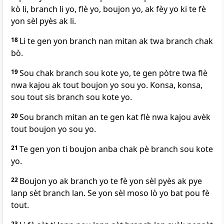
kò li, branch li yo, flè yo, boujon yo, ak fèy yo ki te fè
yon sèl pyès ak li.
18
Li te gen yon branch nan mitan ak twa branch chak
bò.
19
Sou chak branch sou kote yo, te gen pòtre twa flè
nwa kajou ak tout boujon yo sou yo. Konsa, konsa,
sou tout sis branch sou kote yo.
20
Sou branch mitan an te gen kat flè nwa kajou avèk
tout boujon yo sou yo.
21
Te gen yon ti boujon anba chak pè branch sou kote
yo.
22
Boujon yo ak branch yo te fè yon sèl pyès ak pye
lanp sèt branch lan. Se yon sèl moso lò yo bat pou fè
tout.
23