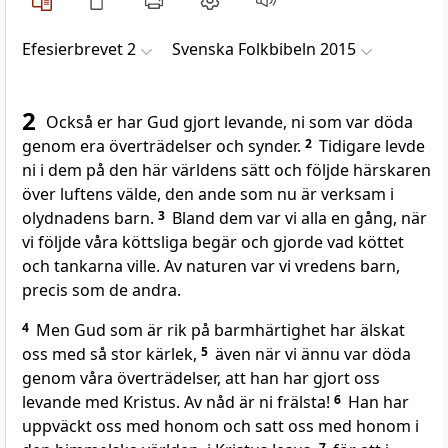
Efesierbrevet 2
Svenska Folkbibeln 2015
2
Också er har Gud gjort levande, ni som var döda
genom era överträdelser och synder.
2
Tidigare levde
ni i dem på den här världens sätt och följde härskaren
över luftens välde, den ande som nu är verksam i
olydnadens barn.
3
Bland dem var vi alla en gång, när
vi följde våra köttsliga begär och gjorde vad köttet
och tankarna ville. Av naturen var vi vredens barn,
precis som de andra.
4
Men Gud som är rik på barmhärtighet har älskat
oss med så stor kärlek,
5
även när vi ännu var döda
genom våra överträdelser, att han har gjort oss
levande med Kristus. Av nåd är ni frälsta!
6
Han har
uppväckt oss med honom och satt oss med honom i
7