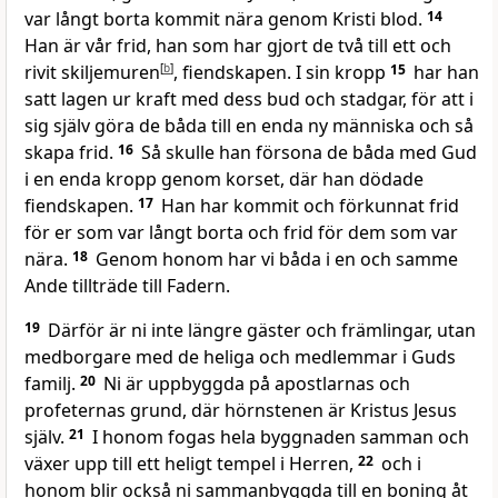
var långt borta kommit nära genom Kristi blod.
14
Han är vår frid, han som har gjort de två till ett och
rivit skiljemuren
[
b
]
, fiendskapen. I sin kropp
15
har han
satt lagen ur kraft med dess bud och stadgar, för att i
sig själv göra de båda till en enda ny människa och så
skapa frid.
16
Så skulle han försona de båda med Gud
i en enda kropp genom korset, där han dödade
fiendskapen.
17
Han har kommit och förkunnat frid
för er som var långt borta och frid för dem som var
nära.
18
Genom honom har vi båda i en och samme
Ande tillträde till Fadern.
19
Därför är ni inte längre gäster och främlingar, utan
medborgare med de heliga och medlemmar i Guds
familj.
20
Ni är uppbyggda på apostlarnas och
profeternas grund, där hörnstenen är Kristus Jesus
själv.
21
I honom fogas hela byggnaden samman och
växer upp till ett heligt tempel i Herren,
22
och i
honom blir också ni sammanbyggda till en boning åt