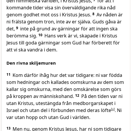
den himmelska världen, i Kristus Jesus,
för att i
kommande tider visa sin överväldigande rika nåd
genom godhet mot oss i Kristus Jesus.
8
Av nåden är
ni frälsta genom tron, inte av er själva. Guds gåva är
det,
9
inte på grund av gärningar för att ingen ska
berömma sig.
10
Hans verk är vi, skapade i Kristus
Jesus till goda gärningar som Gud har förberett för
att vi ska vandra i dem.
Den rivna skiljemuren
11
Kom därför ihåg hur det var tidigare: ni var födda
som hedningar och kallades oomskurna av dem som
kallar sig omskurna, med den omskärelse som görs
på kroppen av människohand.
12
På den tiden var ni
utan Kristus, utestängda från medborgarskapet i
Israel och utan del i förbunden med deras löfte
[
a
]
. Ni
var utan hopp och utan Gud i världen.
13
Men nu, genom Kristus Jesus, har ni som tidigare