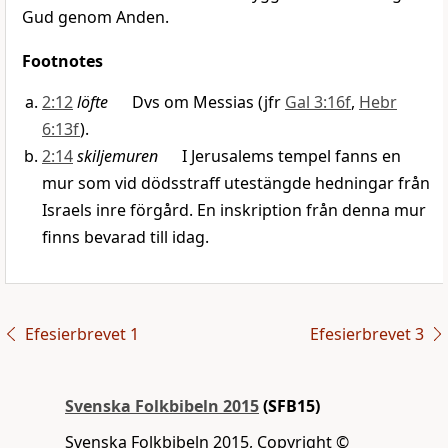
Gud genom Anden.
Footnotes
2:12
löfte
Dvs om Messias (jfr
Gal 3:16f
,
Hebr
6:13f
).
2:14
skiljemuren
I Jerusalems tempel fanns en
mur som vid dödsstraff utestängde hedningar från
Israels inre förgård. En inskription från denna mur
finns bevarad till idag.
Efesierbrevet 1
Efesierbrevet 3
Svenska Folkbibeln 2015
(SFB15)
Svenska Folkbibeln 2015, Copyright ©