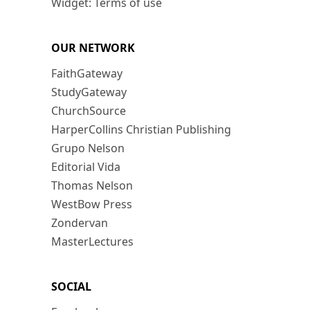
Widget: Terms of use
OUR NETWORK
FaithGateway
StudyGateway
ChurchSource
HarperCollins Christian Publishing
Grupo Nelson
Editorial Vida
Thomas Nelson
WestBow Press
Zondervan
MasterLectures
SOCIAL