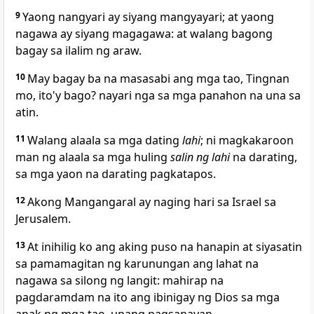
9
Yaong nangyari ay siyang mangyayari; at yaong
nagawa ay siyang magagawa: at walang bagong
bagay sa ilalim ng araw.
10
May bagay ba na masasabi ang mga tao, Tingnan
mo, ito'y bago? nayari nga sa mga panahon na una sa
atin.
11
Walang alaala sa mga dating
lahi
; ni magkakaroon
man ng alaala sa mga huling
salin ng lahi
na darating,
sa mga yaon na darating pagkatapos.
12
Akong Mangangaral ay naging hari sa Israel sa
Jerusalem.
13
At inihilig ko ang aking puso na hanapin at siyasatin
sa pamamagitan ng karunungan ang lahat na
nagawa sa silong ng langit:
mahirap na
pagdaramdam na ito ang ibinigay ng Dios sa mga