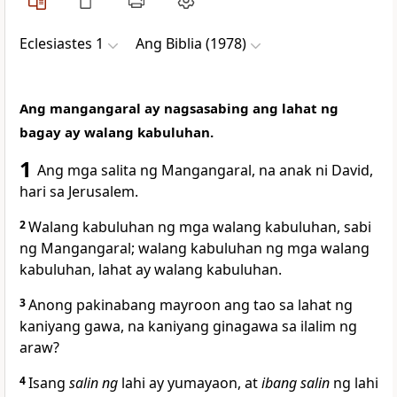
Eclesiastes 1
Ang Biblia (1978)
Ang mangangaral ay nagsasabing ang lahat ng
bagay ay walang kabuluhan.
1
Ang mga salita
ng Mangangaral, na anak ni David,
hari sa Jerusalem.
2
Walang kabuluhan ng mga walang kabuluhan, sabi
ng Mangangaral; walang kabuluhan ng mga walang
kabuluhan,
lahat ay
walang kabuluhan.
3
Anong pakinabang mayroon ang tao sa lahat ng
kaniyang gawa, na kaniyang ginagawa sa ilalim ng
araw?
4
Isang
salin ng
lahi ay yumayaon, at
ibang salin
ng lahi