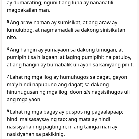
ay dumarating;
nguni't ang lupa ay nananatili
magpakailan man.
5
Ang araw naman ay sumisikat, at ang araw ay
lumulubog, at nagmamadali sa dakong sinisikatan
nito.
6
Ang hangin ay yumayaon sa dakong timugan, at
pumipihit sa hilagaan: at laging pumipihit na patuloy,
at ang hangin ay bumabalik uli ayon sa kaniyang pihit.
7
Lahat ng mga ilog ay humuhugos sa dagat, gayon
ma'y hindi napupuno ang dagat; sa dakong
hinuhugusan ng mga ilog, doon
din
nagsisihugos uli
ang mga yaon.
8
Lahat ng mga bagay ay puspos ng pagaalapaap;
hindi maisasaysay ng tao:
ang mata ay hindi
nasisiyahan ng pagtingin, ni ang tainga man ay
nasisiyahan sa pakikinig.