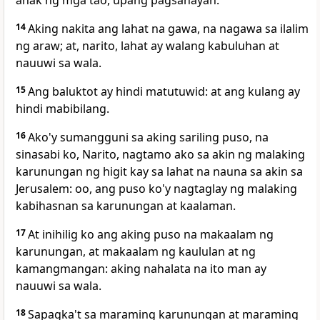
anak ng mga tao, upang pagsanayan.
14
Aking nakita ang lahat na gawa, na nagawa sa ilalim
ng araw; at, narito, lahat ay
walang kabuluhan at
nauuwi sa wala.
15
Ang baluktot ay hindi matutuwid: at ang kulang ay
hindi mabibilang.
16
Ako'y sumangguni sa aking sariling puso, na
sinasabi ko, Narito,
nagtamo ako sa akin ng malaking
karunungan ng higit kay sa lahat na nauna sa akin sa
Jerusalem: oo, ang puso ko'y nagtaglay ng malaking
kabihasnan sa karunungan at kaalaman.
17
At inihilig ko ang aking puso na makaalam ng
karunungan, at makaalam ng kaululan at ng
kamangmangan: aking nahalata na ito man ay
nauuwi sa wala.
18
Sapagka't
sa maraming karunungan at maraming