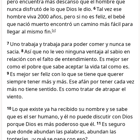
pero encuentra más descanso que el hombre que
nunca disfrutó de lo que Dios le dio.
6
Tal vez ese
hombre viva 2000 años, pero si no es feliz, el bebé
que nació muerto encontró un camino más fácil para
llegar al mismo fin.
[
a
]
7
Uno trabaja y trabaja para poder comer y nunca se
sacia.
8
Así que no le veo ninguna ventaja al sabio en
relación con el falto de entendimiento. Es mejor ser
como el pobre que sabe aceptar la vida tal como es.
9
Es mejor ser feliz con lo que se tiene que querer
siempre tener más y más. Ese afán por tener cada vez
más no tiene sentido. Es como tratar de atrapar el
viento.
10
Lo que existe ya ha recibido su nombre y se sabe
que es el ser humano, y él no puede discutir con Dios
porque Dios es más poderoso que él.
11
Es seguro
que donde abundan las palabras, abundan las
tonterías, ¿y qué se gana con eso?