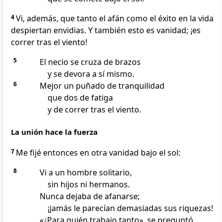
4
Vi, además, que tanto el afán como el éxito en la vida
despiertan envidias. Y también esto es vanidad; ¡es
correr tras el viento!
5
El necio se cruza de brazos
y se devora a sí mismo.
6
Mejor un puñado de tranquilidad
que dos de fatiga
y de correr tras el viento.
La unión hace la fuerza
7
Me fijé entonces en otra vanidad bajo el sol:
8
Vi a un hombre solitario,
sin hijos ni hermanos.
Nunca dejaba de afanarse;
¡jamás le parecían demasiadas sus riquezas!
«¿Para quién trabajo tanto», se preguntó,