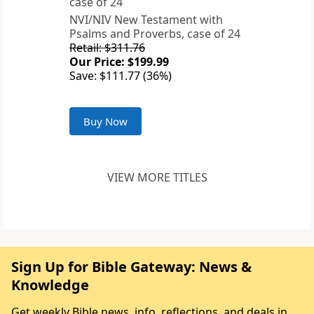
NVI/NIV New Testament with
Psalms and Proverbs, case of 24
Retail: $311.76
Our Price: $199.99
Save: $111.77 (36%)
Buy Now
VIEW MORE TITLES
Sign Up for Bible Gateway: News &
Knowledge
Get weekly Bible news, info, reflections, and deals in