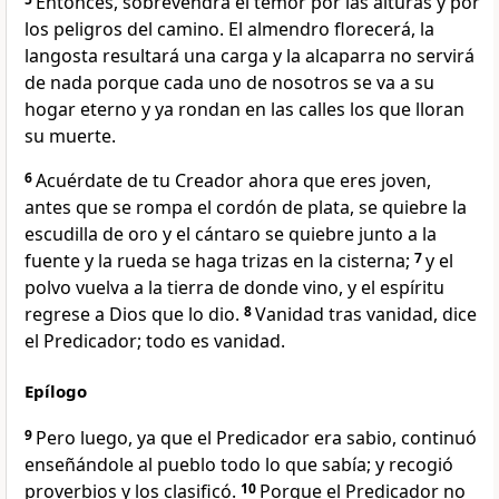
Entonces, sobrevendrá el temor por las alturas y por
los peligros del camino. El almendro florecerá, la
langosta resultará una carga y la alcaparra no servirá
de nada porque cada uno de nosotros se va a su
hogar eterno y ya rondan en las calles los que lloran
su muerte.
6
Acuérdate de tu Creador ahora que eres joven,
antes que se rompa el cordón de plata, se quiebre la
escudilla de oro y el cántaro se quiebre junto a la
fuente y la rueda se haga trizas en la cisterna;
7
y el
polvo vuelva a la tierra de donde vino, y el espíritu
regrese a Dios que lo dio.
8
Vanidad tras vanidad, dice
el Predicador; todo es vanidad.
Epílogo
9
Pero luego, ya que el Predicador era sabio, continuó
enseñándole al pueblo todo lo que sabía; y recogió
proverbios y los clasificó.
10
Porque el Predicador no