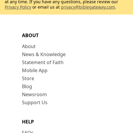
at any time. If you have any questions, please review our
Privacy Policy
or email us at
privacy@biblegateway.com
.
ABOUT
About
News & Knowledge
Statement of Faith
Mobile App
Store
Blog
Newsroom
Support Us
HELP
FAQs