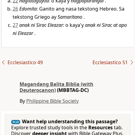
22
nagtataguyod:
o kaya'y
nagpaparangal
.
26
Edomita:
Ganito ang nasa tekstong Hebreo. Sa
tekstong Griego ay
Samaritano
.
27
anak ni Sirac Eleazar:
o kaya'y
anak ni Sirac at apo
ni Eleazar
.
Ecclesiastico 49
Ecclesiastico 51
Magandang Balita Biblia (with
Deuterocanon)
(MBBTAG-DC)
By
Philippine Bible Society
Want help understanding this passage?
PLUS
Explore trusted study tools in the
Resources
tab.
Discover
deeper insight
with Bible Gateway Plus.