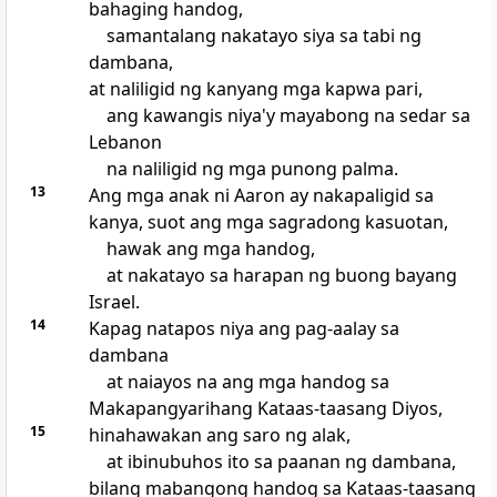
bahaging handog,
samantalang nakatayo siya sa tabi ng
dambana,
at naliligid ng kanyang mga kapwa pari,
ang kawangis niya'y mayabong na sedar sa
Lebanon
na naliligid ng mga punong palma.
13
Ang mga anak ni Aaron ay nakapaligid sa
kanya, suot ang mga sagradong kasuotan,
hawak ang mga handog,
at nakatayo sa harapan ng buong bayang
Israel.
14
Kapag natapos niya ang pag-aalay sa
dambana
at naiayos na ang mga handog sa
Makapangyarihang Kataas-taasang Diyos,
15
hinahawakan ang saro ng alak,
at ibinubuhos ito sa paanan ng dambana,
bilang mabangong handog sa Kataas-taasang