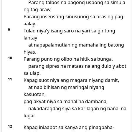
Parang talbos na bagong usbong sa simula
ng tag-araw,
Parang insensong sinusunog sa oras ng pag-
aalay.
9
Tulad niya'y isang saro na yari sa gintong
lantay
at napapalamutian ng mamahaling batong
hiyas.
10
Parang puno ng olibo na hitik sa bunga,
parang sipres na mataas na ang dulo'y abot
sa ulap.
11
Kapag suot niya ang magara niyang damit,
at nabibihisan ng maringal niyang
kasuotan,
pag-akyat niya sa mahal na dambana,
nakadaragdag siya sa karilagan ng banal na
lugar.
12
Kapag iniaabot sa kanya ang pinagbaha-