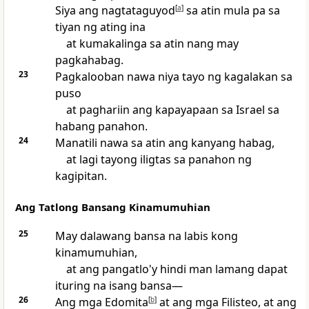
Siya ang nagtataguyod
[
a
]
sa atin mula pa sa
tiyan ng ating ina
at kumakalinga sa atin nang may
pagkahabag.
23
Pagkalooban nawa niya tayo ng kagalakan sa
puso
at paghariin ang kapayapaan sa Israel sa
habang panahon.
24
Manatili nawa sa atin ang kanyang habag,
at lagi tayong iligtas sa panahon ng
kagipitan.
Ang Tatlong Bansang Kinamumuhian
25
May dalawang bansa na labis kong
kinamumuhian,
at ang pangatlo'y hindi man lamang dapat
ituring na isang bansa—
26
Ang mga Edomita
[
b
]
at ang mga Filisteo, at ang