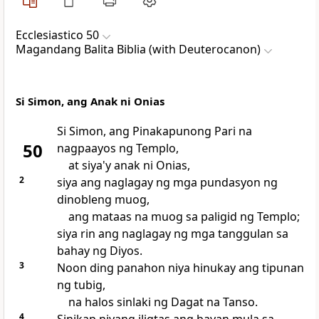
Ecclesiastico 50
Magandang Balita Biblia (with Deuterocanon)
Si Simon, ang Anak ni Onias
Si Simon, ang Pinakapunong Pari na
50
nagpaayos ng Templo,
at siya'y anak ni Onias,
2
siya ang naglagay ng mga pundasyon ng
dinobleng muog,
ang mataas na muog sa paligid ng Templo;
siya rin ang naglagay ng mga tanggulan sa
bahay ng Diyos.
3
Noon ding panahon niya hinukay ang tipunan
ng tubig,
na halos sinlaki ng Dagat na Tanso.
4