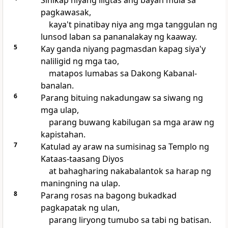
Sinikap niyang iligtas ang bayan mula sa
pagkawasak,
kaya't pinatibay niya ang mga tanggulan ng
lunsod laban sa pananalakay ng kaaway.
5
Kay ganda niyang pagmasdan kapag siya'y
naliligid ng mga tao,
matapos lumabas sa Dakong Kabanal-
banalan.
6
Parang bituing nakadungaw sa siwang ng
mga ulap,
parang buwang kabilugan sa mga araw ng
kapistahan.
7
Katulad ay araw na sumisinag sa Templo ng
Kataas-taasang Diyos
at bahagharing nakabalantok sa harap ng
maningning na ulap.
8
Parang rosas na bagong bukadkad
pagkapatak ng ulan,
parang liryong tumubo sa tabi ng batisan.