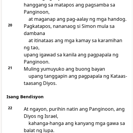
hanggang sa matapos ang pagsamba sa
Panginoon,
at maganap ang pag-aalay ng mga handog.
20
Pagkatapos,
nananaog si Simon mula sa
dambana
at itinataas ang mga kamay sa karamihan
ng tao,
upang igawad sa kanila ang pagpapala ng
Panginoon.
21
Muling yumuyuko ang buong bayan
upang tanggapin ang pagpapala ng Kataas-
taasang Diyos.
Isang Bendisyon
22
At ngayon, purihin natin ang Panginoon, ang
Diyos ng Israel,
kahanga-hanga ang kanyang mga gawa sa
balat ng lupa.