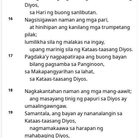
Diyos,
sa Hari ng buong sanlibutan.
16
Nagsisigawan naman ang mga pari,
at hinihipan ang kanilang mga trumpetang
pilak;
lumilikha sila ng malakas na ingay,
upang marinig sila ng Kataas-taasang Diyos.
17
Pagdaka'y nagpapatirapa ang buong bayan
bilang pagsamba sa Panginoon,
sa Makapangyarihan sa lahat,
sa Kataas-taasang Diyos.
18
Nagkakantahan naman ang mga mang-aawit;
ang masayang tinig ng papuri sa Diyos ay
umaalingawngaw.
19
Samantala, ang bayan ay nananalangin sa
Kataas-taasang Diyos,
nagmamakaawa sa harapan ng
mahabaging Diyos,