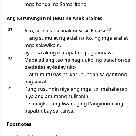
mga hangal na Samaritano.
Ang Karunungan ni Jesus na Anak ni Sirac
27
Ako, si Jesus na anak ni Sirac Eleazar
[
c
]
ang sumulat ng aklat na ito, ng mga aral at
mga salawikain,
ayon sa aking matapat na pagkaunawa.
28
Mapalad ang tao na nag-uukol ng panahon sa
pagbubulay-bulay nito
at tumutuklas ng karunungan sa ganitong
pag-aaral.
29
Kung susundin niya ang mga ito, mahaharap
niya ang anumang suliranin,
sapagkat ang liwanag ng Panginoon ang
papatnubay sa kanya.
Footnotes