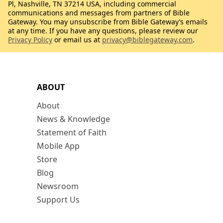
Pl, Nashville, TN 37214 USA, including commercial
communications and messages from partners of Bible
Gateway. You may unsubscribe from Bible Gateway’s emails
at any time. If you have any questions, please review our
Privacy Policy
or email us at
privacy@biblegateway.com
.
ABOUT
About
News & Knowledge
Statement of Faith
Mobile App
Store
Blog
Newsroom
Support Us