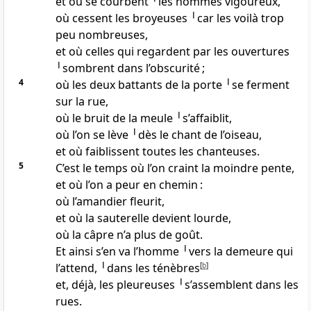
et où se courbent ╵les hommes vigoureux,
où cessent les broyeuses ╵car les voilà trop
peu nombreuses,
et où celles qui regardent par les ouvertures
╵sombrent dans l’obscurité ;
4
où les deux battants de la porte ╵se ferment
sur la rue,
où le bruit de la meule ╵s’affaiblit,
où l’on se lève ╵dès le chant de l’oiseau,
et où faiblissent toutes les chanteuses.
5
C’est le temps où l’on craint la moindre pente,
et où l’on a peur en chemin :
où l’amandier fleurit,
et où la sauterelle devient lourde,
où la câpre n’a plus de goût.
Et ainsi s’en va l’homme ╵vers la demeure qui
l’attend, ╵dans les ténèbres
[
b
]
et, déjà, les pleureuses ╵s’assemblent dans les
rues.