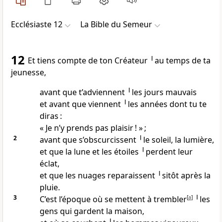
Ecclésiaste 12
La Bible du Semeur
12
Et tiens compte de ton Créateur ╵au temps de ta
jeunesse,
avant que t’adviennent ╵les jours mauvais
et avant que viennent ╵les années dont tu te
diras :
« Je n’y prends pas plaisir ! » ;
2
avant que s’obscurcissent ╵le soleil, la lumière,
et que la lune et les étoiles ╵perdent leur
éclat,
et que les nuages reparaissent ╵sitôt après la
pluie.
3
C’est l’époque où se mettent à trembler
[
a
]
╵les
gens qui gardent la maison,