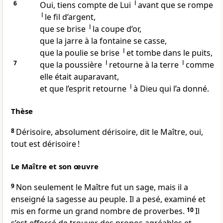
6
Oui, tiens compte de Lui ╵avant que se rompe
╵le fil d’argent,
que se brise ╵la coupe d’or,
que la jarre à la fontaine se casse,
que la poulie se brise ╵et tombe dans le puits,
7
que la poussière ╵retourne à la terre ╵comme
elle était auparavant,
et que l’esprit retourne ╵à Dieu qui l’a donné.
Thèse
8
Dérisoire, absolument dérisoire, dit le Maître, oui,
tout est dérisoire !
Le Maître et son œuvre
9
Non seulement le Maître fut un sage, mais il a
enseigné la sagesse au peuple. Il a pesé, examiné et
mis en forme un grand nombre de proverbes.
10
Il