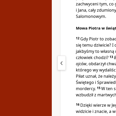
zachwyceni tym, co 
i Jana, cały zdumion
Salomonowym.
Mowa Piotra w świą
12
Gdy Piotr to zobac
się temu dziwicie? I
jakbyśmy to własną 
człowiek chodzi?
13
B
ojców
, obdarzył chw
którego wy wydaliści
Piłat uznał, że nale
Świętego i Sprawiedl
mordercy.
15
W ten s
wzbudził z martwyc
16
Dzięki wierze w J
widzicie i znacie, a