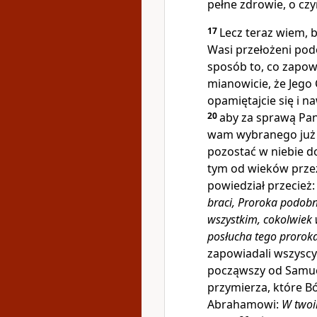
pełne zdrowie, o cz
17
Lecz teraz wiem, b
Wasi przełożeni po
sposób to, co zapow
mianowicie, że Jego 
opamiętajcie się i n
20
aby za sprawą Pan
wam wybranego już 
pozostać w niebie d
tym od wieków prze
powiedział przecież
braci, Proroka podobn
wszystkim, cokolwiek
posłucha tego proroka,
zapowiadali wszyscy 
począwszy od Samu
przymierza, które B
Abrahamowi:
W twoi