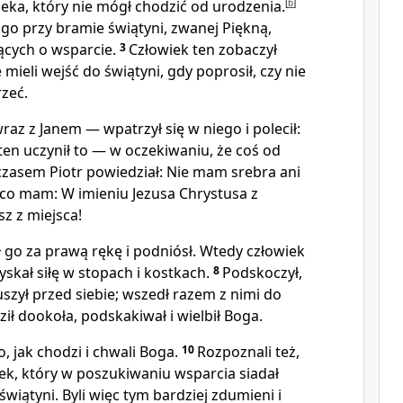
ka, który nie mógł chodzić od urodzenia.
[
b
]
go przy bramie świątyni, zwanej Piękną,
ących o wsparcie.
3
Człowiek ten zobaczył
e mieli wejść do świątyni, gdy poprosił, czy nie
zeć.
az z Janem — wpatrzył się w niego i polecił:
en uczynił to — w oczekiwaniu, że coś od
zasem Piotr powiedział: Nie mam srebra ani
o, co mam: W imieniu Jezusa Chrystusa z
sz z miejsca!
 go za prawą rękę i podniósł. Wtedy człowiek
skał siłę w stopach i kostkach.
8
Podskoczył,
uszył przed siebie; wszedł razem z nimi do
ził dookoła, podskakiwał i wielbił Boga.
o, jak chodzi i chwali Boga.
10
Rozpoznali też,
ek, który w poszukiwaniu wsparcia siadał
świątyni. Byli więc tym bardziej zdumieni i