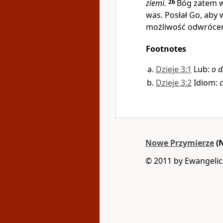
ziemi.
26
Bóg zatem w
was. Posłał Go, aby
możliwość odwróceni
Footnotes
Dzieje 3:1
Lub:
o d
Dzieje 3:2
Idiom:
Nowe Przymierze
(
© 2011 by Ewangelicz