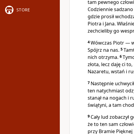
tam pewnego człowie
Codziennie sadzano 
STORE
gdzie prosił wchodz
Piotra i Jana. Właśni
zechcieliby go wespr
4
Wówczas Piotr — wr
Spójrz na nas.
5
Tamt
nich otrzyma.
6
Tymc
złota, lecz daję ci t
Nazaretu, wstań i ru
7
Następnie uchwycił
ten natychmiast odzy
stanął na nogach i r
świątyni, a tam chod
9
Cały lud zobaczył g
że to ten sam człowi
przy Bramie Pięknej 