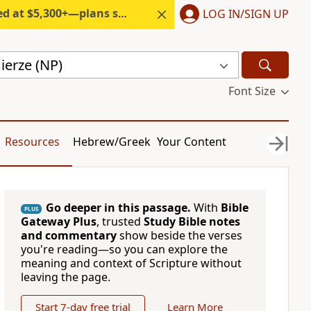
300+—plans start under $6/month.
LOG IN/SIGN UP
erze (NP)
Font Size
Resources
Hebrew/Greek
Your Content
Go deeper in this passage.
With
Bible
PLUS
Gateway Plus
, trusted
Study Bible notes
and commentary
show beside the verses
you're reading—so you can explore the
meaning and context of Scripture without
leaving the page.
Start 7-day free trial
Learn More