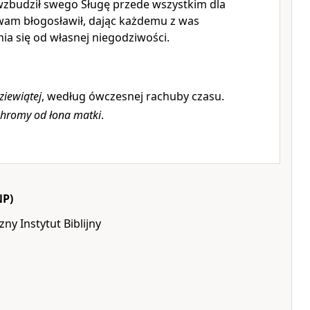
zbudził swego Sługę przede wszystkim dla
 wam błogosławił, dając każdemu z was
a się od własnej niegodziwości.
ziewiątej
, według ówczesnej rachuby czasu.
chromy od łona matki
.
NP)
ny Instytut Biblijny