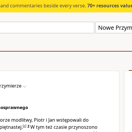
s and commentaries beside every verse.
70+ resources valued at $5,
Nowe Przymi
rzymierze
łnosprawnego
orze modlitwy, Piotr i Jan wstępowali do
piętnastej.
[
a
]
2
W tym też czasie przynoszono