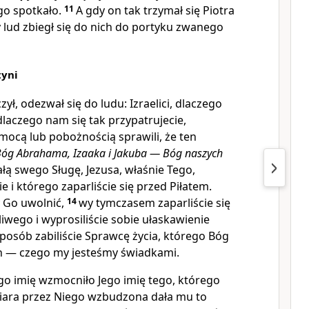
go spotkało.
11
A gdy on tak trzymał się Piotra
y lud zbiegł się do nich do portyku zwanego
tyni
zył, odezwał się do ludu: Izraelici, dlaczego
 dlaczego nam się tak przypatrujecie,
mocą lub pobożnością sprawili, że ten
óg Abrahama, Izaaka i Jakuba — Bóg naszych
ałą swego Sługę, Jezusa, właśnie Tego,
e i którego zaparliście się przed Piłatem.
ży Go uwolnić,
14
wy tymczasem zaparliście się
iwego i wyprosiliście sobie ułaskawienie
posób zabiliście Sprawcę życia, którego Bóg
h — czego my jesteśmy świadkami.
ego imię wzmocniło Jego imię tego, którego
 wiara przez Niego wzbudzona dała mu to