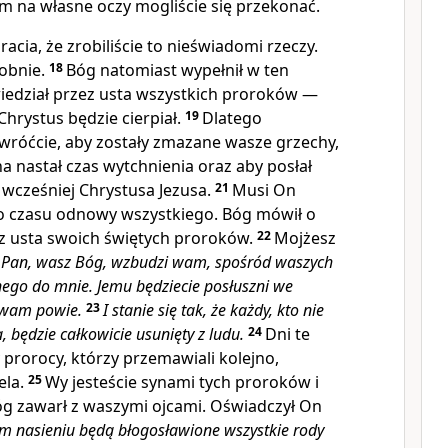
ym na własne oczy mogliście się przekonać.
racia, że zrobiliście to nieświadomi rzeczy.
dobnie.
18
Bóg natomiast wypełnił w ten
iedział przez usta wszystkich proroków —
Chrystus będzie cierpiał.
19
Dlatego
awróćcie, aby zostały zmazane wasze grzechy,
a nastał czas wytchnienia oraz aby posłał
wcześniej Chrystusa Jezusa.
21
Musi On
o czasu odnowy wszystkiego. Bóg mówił o
z usta swoich świętych proroków.
22
Mojżesz
:
Pan, wasz Bóg, wzbudzi wam, spośród waszych
ego do mnie. Jemu będziecie posłuszni we
 wam powie.
23
I stanie się tak, że każdy, kto nie
 będzie całkowicie usunięty z ludu.
24
Dni te
prorocy, którzy przemawiali kolejno,
ela.
25
Wy jesteście synami tych proroków i
óg zawarł z waszymi ojcami. Oświadczył On
m nasieniu będą błogosławione wszystkie rody