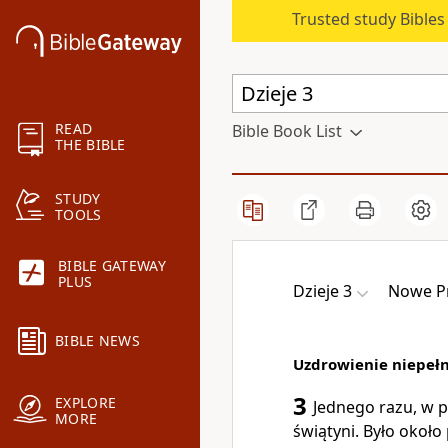
Trusted study Bible
READ
Bible Book List
THE BIBLE
STUDY
TOOLS
BIBLE GATEWAY
PLUS
Dzieje 3
Nowe P
BIBLE NEWS
Uzdrowienie niepe
3
EXPLORE
Jednego razu, w p
MORE
świątyni. Było około 