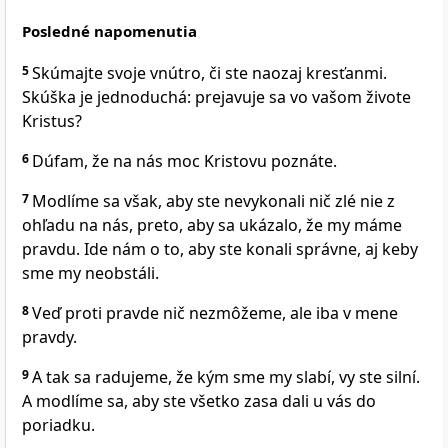
Posledné napomenutia
5
Skúmajte svoje vnútro, či ste naozaj kresťanmi.
Skúška je jednoduchá: prejavuje sa vo vašom živote
Kristus?
6
Dúfam, že na nás moc Kristovu poznáte.
7
Modlíme sa však, aby ste nevykonali nič zlé nie z
ohľadu na nás, preto, aby sa ukázalo, že my máme
pravdu. Ide nám o to, aby ste konali správne, aj keby
sme my neobstáli.
8
Veď proti pravde nič nezmôžeme, ale iba v mene
pravdy.
9
A tak sa radujeme, že kým sme my slabí, vy ste silní.
A modlíme sa, aby ste všetko zasa dali u vás do
poriadku.