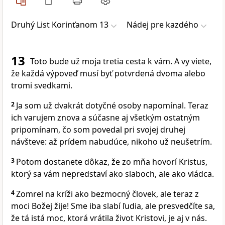
Druhý List Korinťanom 13
Nádej pre kazdého
13
Toto bude už moja tretia cesta k vám. A vy viete,
že každá výpoveď musí byť potvrdená dvoma alebo
tromi svedkami.
2
Ja som už dvakrát dotyčné osoby napomínal. Teraz
ich varujem znova a súčasne aj všetkým ostatným
pripomínam, čo som povedal pri svojej druhej
návšteve: až prídem nabudúce, nikoho už neušetrím.
3
Potom dostanete dôkaz, že zo mňa hovorí Kristus,
ktorý sa vám nepredstaví ako slaboch, ale ako vládca.
4
Zomrel na kríži ako bezmocný človek, ale teraz z
moci Božej žije! Sme iba slabí ľudia, ale presvedčíte sa,
že tá istá moc, ktorá vrátila život Kristovi, je aj v nás.