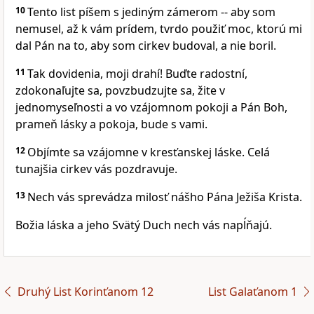
10
Tento list píšem s jediným zámerom -- aby som
nemusel, až k vám prídem, tvrdo použiť moc, ktorú mi
dal Pán na to, aby som cirkev budoval, a nie boril.
11
Tak dovidenia, moji drahí! Buďte radostní,
zdokonaľujte sa, povzbudzujte sa, žite v
jednomyseľnosti a vo vzájomnom pokoji a Pán Boh,
prameň lásky a pokoja, bude s vami.
12
Objímte sa vzájomne v kresťanskej láske. Celá
tunajšia cirkev vás pozdravuje.
13
Nech vás sprevádza milosť nášho Pána Ježiša Krista.
Božia láska a jeho Svätý Duch nech vás napĺňajú.
Druhý List Korinťanom 12
List Galaťanom 1