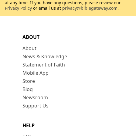
at any time. If you have any questions, please review our
Privacy Policy
or email us at
privacy@biblegateway.com
.
ABOUT
About
News & Knowledge
Statement of Faith
Mobile App
Store
Blog
Newsroom
Support Us
HELP