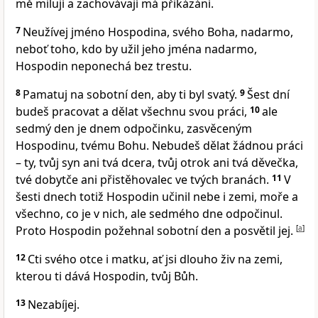
mě milují a zachovávají má přikázání.
7
Neužívej jméno Hospodina, svého Boha, nadarmo,
neboť toho, kdo by užil jeho jména nadarmo,
Hospodin neponechá bez trestu.
8
Pamatuj na sobotní den, aby ti byl svatý.
9
Šest dní
budeš pracovat a dělat všechnu svou práci,
10
ale
sedmý den je dnem odpočinku, zasvěceným
Hospodinu, tvému Bohu. Nebudeš dělat žádnou práci
– ty, tvůj syn ani tvá dcera, tvůj otrok ani tvá děvečka,
tvé dobytče ani přistěhovalec ve tvých branách.
11
V
šesti dnech totiž Hospodin učinil nebe i zemi, moře a
všechno, co je v nich, ale sedmého dne odpočinul.
Proto Hospodin požehnal sobotní den a posvětil jej.
[
a
]
12
Cti svého otce i matku, ať jsi dlouho živ na zemi,
kterou ti dává Hospodin, tvůj Bůh.
13
Nezabíjej.