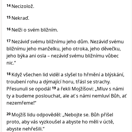
14
Necizolož.
15
Nekraď.
16
Nelži o svém bližním.
17
Nezáviď svému bližnímu jeho dům. Nezáviď svému
bližnímu jeho manželku, jeho otroka, jeho děvečku,
jeho býka ani osla – nezáviď svému bližnímu vůbec
nic.“
18
Když všechen lid viděl a slyšel to hřmění a blýskání,
troubení rohu a dýmající horu, třásl se strachy.
Přesunuli se opodál
19
a řekli Mojžíšovi: „Mluv s námi
ty a budeme poslouchat, ale ať s námi nemluví Bůh, ať
nezemřeme!“
20
Mojžíš lidu odpověděl: „Nebojte se. Bůh přišel
proto, aby vás vyzkoušel a abyste ho měli v úctě,
abyste nehřešili.“