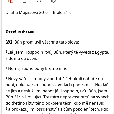
Druhá Mojžíšova 20
Bible 21
Deset přikázání
20
Bůh promluvil všechna tato slova:
2
„Já jsem Hospodin, tvůj Bůh, který tě vyvedl z Egypta,
z domu otroctví.
3
Neměj žádné bohy kromě mne.
4
Nevytvářej si modly v podobě čehokoli nahoře na
nebi, dole na zemi nebo ve vodách pod zemí.
5
Neklaň
se jim a nesluž jim, neboť já Hospodin, tvůj Bůh, jsem
Bůh žárlivě milující. Trestám nepravost otců na synech
do třetího i čtvrtého pokolení těch, kdo mě nenávidí,
6
a prokazuji milosrdenství tisícům pokolení těch, kdo