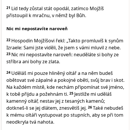
21
Lid tedy zůstal stát opodál, zatímco Mojžíš
přistoupil k mračnu, v němž byl Bůh.
Nic mi nepostavíte naroveň
22
Hospodin Mojžíšovi řekl: „Takto promluvíš k synům
Izraele: Sami jste viděli, že jsem s vámi mluvil z nebe.
23
Nic mi nepostavíte naroveň: neuděláte si bohy ze
stříbra ani bohy ze zlata.
24
Uděláš mi pouze hliněný oltář a na něm budeš
obětovat své zápalné a pokojné oběti, svůj brav i skot.
Na každém místě, kde nechám připomínat své jméno,
k tobě přijdu a požehnám ti.
25
Jestliže mi uděláš
kamenný oltář, nestav jej z tesaných kamenů;
dotkneš-li se jej dlátem, znesvětíš jej.
26
Také nebudeš
k mému oltáři vystupovat po stupních, aby se při tom
neodkryla tvá nahota.