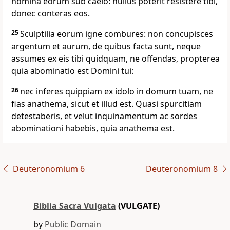
nomina eorum sub caelo: nullus poterit resistere tibi,
donec conteras eos.
25
Sculptilia eorum igne combures: non concupisces
argentum et aurum, de quibus facta sunt, neque
assumes ex eis tibi quidquam, ne offendas, propterea
quia abominatio est Domini tui:
26
nec inferes quippiam ex idolo in domum tuam, ne
fias anathema, sicut et illud est. Quasi spurcitiam
detestaberis, et velut inquinamentum ac sordes
abominationi habebis, quia anathema est.
Deuteronomium 6
Deuteronomium 8
Biblia Sacra Vulgata
(VULGATE)
by
Public Domain