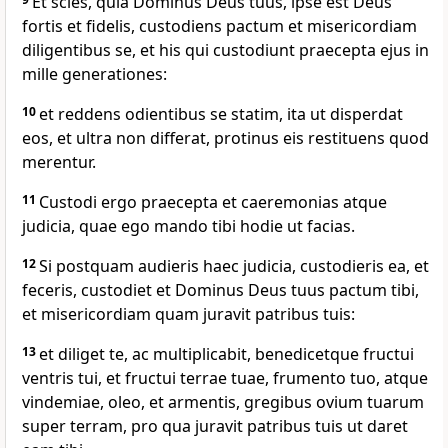
Et scies, quia Dominus Deus tuus, ipse est Deus
fortis et fidelis, custodiens pactum et misericordiam
diligentibus se, et his qui custodiunt praecepta ejus in
mille generationes:
10
et reddens odientibus se statim, ita ut disperdat
eos, et ultra non differat, protinus eis restituens quod
merentur.
11
Custodi ergo praecepta et caeremonias atque
judicia, quae ego mando tibi hodie ut facias.
12
Si postquam audieris haec judicia, custodieris ea, et
feceris, custodiet et Dominus Deus tuus pactum tibi,
et misericordiam quam juravit patribus tuis:
13
et diliget te, ac multiplicabit, benedicetque fructui
ventris tui, et fructui terrae tuae, frumento tuo, atque
vindemiae, oleo, et armentis, gregibus ovium tuarum
super terram, pro qua juravit patribus tuis ut daret