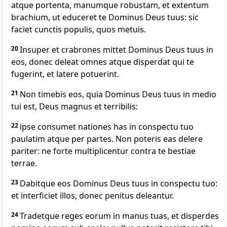
atque portenta, manumque robustam, et extentum
brachium, ut educeret te Dominus Deus tuus: sic
faciet cunctis populis, quos metuis.
20
Insuper et crabrones mittet Dominus Deus tuus in
eos, donec deleat omnes atque disperdat qui te
fugerint, et latere potuerint.
21
Non timebis eos, quia Dominus Deus tuus in medio
tui est, Deus magnus et terribilis:
22
ipse consumet nationes has in conspectu tuo
paulatim atque per partes. Non poteris eas delere
pariter: ne forte multiplicentur contra te bestiae
terrae.
23
Dabitque eos Dominus Deus tuus in conspectu tuo:
et interficiet illos, donec penitus deleantur.
24
Tradetque reges eorum in manus tuas, et disperdes