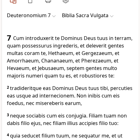
Deuteronomium 7
Biblia Sacra Vulgata
7
Cum introduxerit te Dominus Deus tuus in terram,
quam possessurus ingrederis, et deleverit gentes
multas coram te, Hethaeum, et Gergezaeum, et
Amorrhaeum, Chananaeum, et Pherezaeum, et
Hevaeum, et Jebusaeum, septem gentes multo
majoris numeri quam tu es, et robustiores te:
2
tradideritque eas Dominus Deus tuus tibi, percuties
eas usque ad internecionem. Non inibis cum eis
foedus, nec misereberis earum,
3
neque sociabis cum eis conjugia. Filiam tuam non
dabis filio ejus, nec filiam illius accipies filio tuo:
4
quia seducet filium tuum, ne sequatur me, et ut