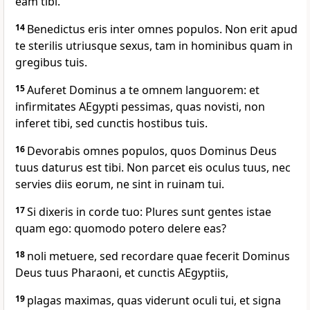
eam tibi.
14
Benedictus eris inter omnes populos. Non erit apud
te sterilis utriusque sexus, tam in hominibus quam in
gregibus tuis.
15
Auferet Dominus a te omnem languorem: et
infirmitates AEgypti pessimas, quas novisti, non
inferet tibi, sed cunctis hostibus tuis.
16
Devorabis omnes populos, quos Dominus Deus
tuus daturus est tibi. Non parcet eis oculus tuus, nec
servies diis eorum, ne sint in ruinam tui.
17
Si dixeris in corde tuo: Plures sunt gentes istae
quam ego: quomodo potero delere eas?
18
noli metuere, sed recordare quae fecerit Dominus
Deus tuus Pharaoni, et cunctis AEgyptiis,
19
plagas maximas, quas viderunt oculi tui, et signa