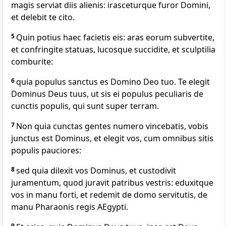
magis serviat diis alienis: irasceturque furor Domini,
et delebit te cito.
5
Quin potius haec facietis eis: aras eorum subvertite,
et confringite statuas, lucosque succidite, et sculptilia
comburite:
6
quia populus sanctus es Domino Deo tuo. Te elegit
Dominus Deus tuus, ut sis ei populus peculiaris de
cunctis populis, qui sunt super terram.
7
Non quia cunctas gentes numero vincebatis, vobis
junctus est Dominus, et elegit vos, cum omnibus sitis
populis pauciores:
8
sed quia dilexit vos Dominus, et custodivit
juramentum, quod juravit patribus vestris: eduxitque
vos in manu forti, et redemit de domo servitutis, de
manu Pharaonis regis AEgypti.
9