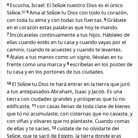
4
Escucha, Israel: El
Señor
nuestro Dios es el único
Señor
.
[
a
]
5
Ama al
Señor
tu Dios con todo tu corazón,
con toda tu alma y con todas tus fuerzas.
6
Grábate
en el corazón estas palabras que hoy te mando.
7
Incúlcaselas continuamente a tus hijos. Háblales de
ellas cuando estés en tu casa y cuando vayas por el
camino, cuando te acuestes y cuando te levantes.
8
Átalas a tus manos como un signo, llévalas en tu
frente como una marca y
9
escríbelas en los postes de
tu casa y en los portones de tus ciudades.
10
El
Señor
tu Dios te hará entrar en la tierra que juró
a tus antepasados Abraham, Isaac y Jacob. Es una
tierra con ciudades grandes y prósperas que tú no
edificaste,
11
con casas llenas de toda clase de bienes
que tú no acumulaste, con cisternas que no cavaste, y
con viñas y olivares que no plantaste. Cuando comas
de ellas y te sacies,
12
cuídate de no olvidarte del
Señor
, que te sacó de Egipto, la tierra donde eras