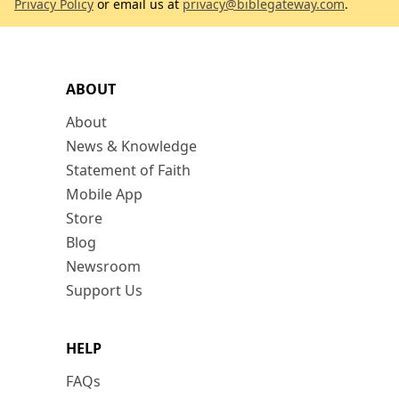
Privacy Policy
or email us at
privacy@biblegateway.com
.
ABOUT
About
News & Knowledge
Statement of Faith
Mobile App
Store
Blog
Newsroom
Support Us
HELP
FAQs