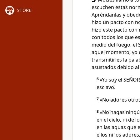
escuchen estas norm
STORE
Apréndanlas y obedé
hizo un pacto con n
hizo este pacto con 
con todos los que e
medio del fuego, el
aquel momento, yo e
transmitirles la pa
asustados debido al 
6
»Yo soy el SEÑOR
esclavo.
7
»No adores otro
8
»No hagas ningún
en el cielo, ni de 
en las aguas que e
ellos ni los adore