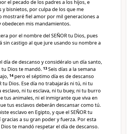
por el pecado de los padres a los hijos, e
os y bisnietos, por culpa de los que me
o mostraré fiel amor por mil generaciones a
y obedecen mis mandamientos.
igera por el nombre del SEÑOR tu Dios, pues
á sin castigo al que jure usando su nombre a
l día de descanso y considéralo un día santo,
 tu Dios te mandó.
13
Seis días a la semana
bajo,
14
pero el séptimo día es de descanso
tu Dios. Ese día no trabajarás ni tú, ni tu
 tu esclavo, ni tu esclava, ni tu buey, ni tu burro
de tus animales, ni el inmigrante que viva en
 que tus esclavos deberán descansar como tú.
iste esclavo en Egipto, y que el SEÑOR tu
lí gracias a su gran poder y fuerza. Por esta
 Dios te mandó respetar el día de descanso.