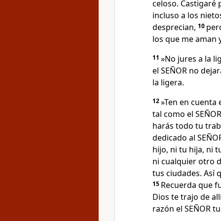
celoso. Castigaré 
incluso a los niet
desprecian,
10
per
los que me aman 
11
»No jures a la l
el SEÑOR no dejar
la ligera.
12
»Ten en cuenta e
tal como el SEÑOR
harás todo tu tra
dedicado al SEÑOR 
hijo, ni tu hija, ni
ni cualquier otro 
tus ciudades. Así
15
Recuerda que fu
Dios te trajo de al
razón el SEÑOR tu