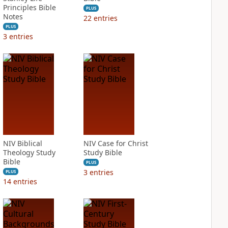
Principles Bible
PLUS
Notes
22
entries
PLUS
3
entries
NIV Biblical
NIV Case for Christ
Theology Study
Study Bible
Bible
PLUS
3
entries
PLUS
14
entries