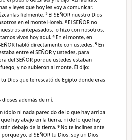
as y leyes que hoy les voy a comunicar.
zcanlas fielmente.
2
El SEÑOR nuestro Dios
osotros en el monte Horeb.
3
El SEÑOR no
nuestros antepasados, lo hizo con nosotros,
stamos vivos hoy aquí.
4
En el monte, en
 SEÑOR habló directamente con ustedes.
5
En
staba entre el SEÑOR y ustedes, para
labra del SEÑOR porque ustedes estaban
fuego, y no subieron al monte. Él dijo:
 tu Dios que te rescató de Egipto donde eras
s dioses además de mí.
 ídolo ni nada parecido de lo que hay arriba
lo que hay abajo en la tierra, ni de lo que hay
stán debajo de la tierra.
9
No te inclines ante
s, porque yo, el SEÑOR tu Dios, soy un Dios