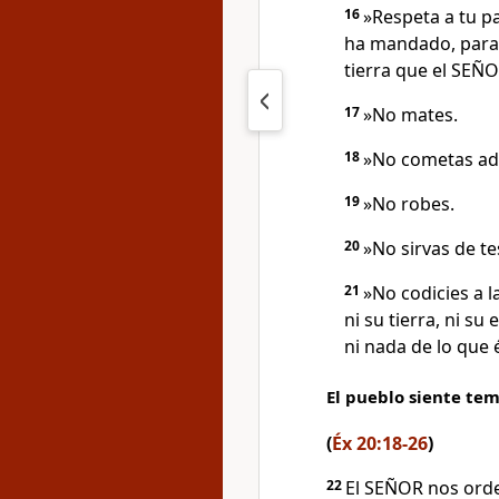
16
»Respeta a tu p
ha mandado, para 
tierra que el SEÑO
17
»No mates.
18
»No cometas adu
19
»No robes.
20
»No sirvas de te
21
»No codicies a l
ni su tierra, ni su 
ni nada de lo que 
El pueblo siente tem
(
Éx 20:18-26
)
22
El SEÑOR nos ord