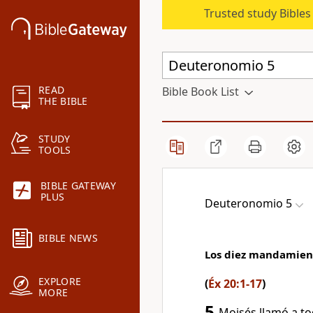
Trusted study Bible
READ
Bible Book List
THE BIBLE
STUDY
TOOLS
BIBLE GATEWAY
PLUS
Deuteronomio 5
BIBLE NEWS
Los diez mandamien
EXPLORE
(
Éx 20:1-17
)
MORE
5
Moisés llamó a todo