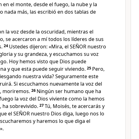
 en el monte, desde el fuego, la nube y la
jo nada más, las escribió en dos tablas de
 la voz desde la oscuridad, mientras el
, se acercaron a mí todos los líderes de sus
s.
24
Ustedes dijeron: «Mira, el SEÑOR nuestro
gloria y su grandeza, y escuchamos su voz
ego. Hoy hemos visto que Dios puede
ona y que esta puede seguir viviendo.
25
Pero,
riesgando nuestra vida? Seguramente este
ruirá. Si escuchamos nuevamente la voz del
, moriremos.
26
Ningún ser humano que ha
fuego la voz del Dios viviente como la hemos
 ha sobrevivido.
27
Tú, Moisés, te acercarás y
que el SEÑOR nuestro Dios diga, luego nos lo
 escucharemos y haremos lo que diga el
».