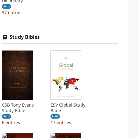
Dictionary
PLUS
37
entries
Study Bibles
CSB Tony Evans
ESV Global Study
Study Bible
Bible
PLUS
PLUS
6
entries
17
entries