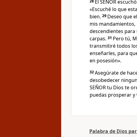
28
El SEÑOR escuchó 
«Escuché lo que esta
bien.
29
Deseo que e
mis mandamientos, as
descendientes para
carpas.
31
Pero tú, M
transmitiré todos l
enseñarles, para que
en posesión».
32
Asegúrate de hace
desobedecer ningun
SEÑOR tu Dios te ord
puedas prosperar y 
Palabra de Dios pa