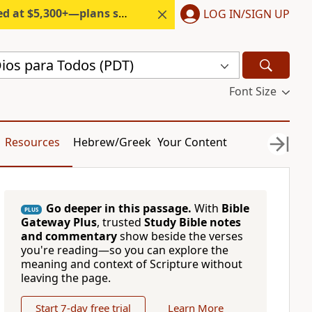
300+—plans start under $6/month.
LOG IN/SIGN UP
Dios para Todos (PDT)
Font Size
Resources
Hebrew/Greek
Your Content
Go deeper in this passage.
With
Bible
PLUS
Gateway Plus
, trusted
Study Bible notes
and commentary
show beside the verses
you're reading—so you can explore the
meaning and context of Scripture without
leaving the page.
Start 7-day free trial
Learn More