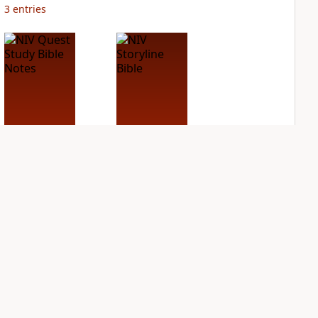
3
entries
NIV Quest Study
NIV Storyline Bible
Bible Notes
PLUS
1
entry
PLUS
10
entries