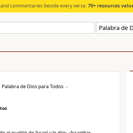
s and commentaries beside every verse.
70+ resources valued at $5,
Palabra de 
Palabra de Dios para Todos
tos
 el pueblo de Israel y le dijo: «Israelitas,