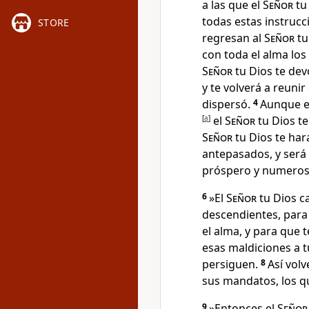
a las que el
Señor
tu
todas estas instrucc
STORE
regresan al
Señor
tu
con toda el alma lo
Señor
tu Dios te dev
y te volverá a reuni
dispersó.
4
Aunque es
[
a
]
el
Señor
tu Dios te
Señor
tu Dios te hará
antepasados, y será
próspero y numeros
6
»El
Señor
tu Dios c
descendientes, para
el alma, y para que 
esas maldiciones a t
persiguen.
8
Así vol
sus mandatos, los q
9
»Entonces el
Señor