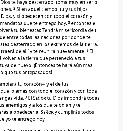
 Dios te haya desterrado, toma muy en serio
iones.
2
Si en aquel tiempo, tú y tus hijos
 Dios, y si obedecen con todo el corazón y
s mandatos que te entrego hoy,
3
entonces el
olverá tu bienestar. Tendrá misericordia de ti
r de entre todas las naciones por donde te
tés desterrado en los extremos de la tierra,
 traerá de allí y te reunirá nuevamente.
5
El
 volver a la tierra que perteneció a tus
 tuya de nuevo. ¡Entonces te hará aún más
o que tus antepasados!
ambiará tu corazón
[
b
]
y el de tus
 que lo ames con todo el corazón y con toda
tengas vida.
7
El
Señor
tu Dios impondrá todas
us enemigos y a los que te odian y te
verás a obedecer al
Señor
y cumplirás todos
ue yo te entrego hoy.
tu Dios te prosperará en todo lo que hagas.