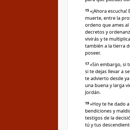
15
»¡Ahora escucha! En
muerte, entre la pro
ordeno que ames al
decretos y ordenanz
vivirás y te multiplic
también a la tierra 
poseer.
17
»Sin embargo, si t
si te dejas llevar a s
te advierto desde ya
una buena y larga vi
Jordán.
19
»Hoy te he dado a 
bendiciones y maldic
testigos de la decisi
tú y tus descendient