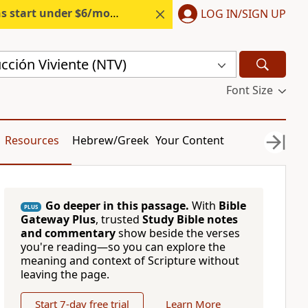
s start under $6/month.
Start free.
LOG IN/SIGN UP
cción Viviente (NTV)
Font Size
Resources
Hebrew/Greek
Your Content
Go deeper in this passage.
With
Bible
PLUS
Gateway Plus
, trusted
Study Bible notes
and commentary
show beside the verses
you're reading—so you can explore the
meaning and context of Scripture without
leaving the page.
Start 7-day free trial
Learn More