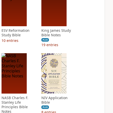
ESV Reformation
King James Study
Study Bible
Bible Notes
10
entries
PLUS
19
entries
NASB Charles F.
NIV Application
Stanley Life
Bible
Principles Bible
PLUS
Notes
8
entries