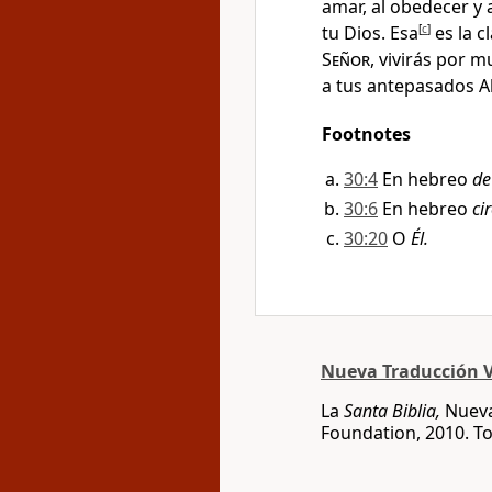
amar, al obedecer y
tu Dios. Esa
[
c
]
es la c
Señor
, vivirás por m
a tus antepasados A
Footnotes
30:4
En hebreo
de
30:6
En hebreo
ci
30:20
O
Él.
Nueva Traducción V
La
Santa Biblia,
Nueva
Foundation, 2010. T