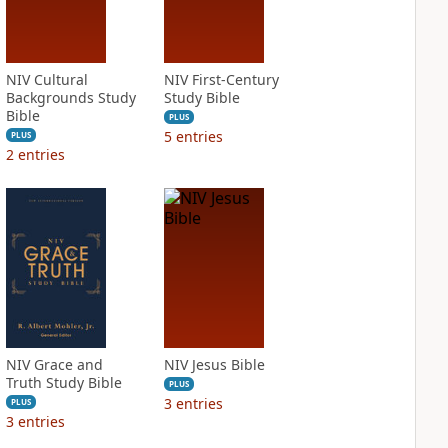
NIV Cultural
NIV First-Century
Backgrounds Study
Study Bible
Bible
PLUS
5
entries
PLUS
2
entries
NIV Grace and
NIV Jesus Bible
Truth Study Bible
PLUS
3
entries
PLUS
3
entries