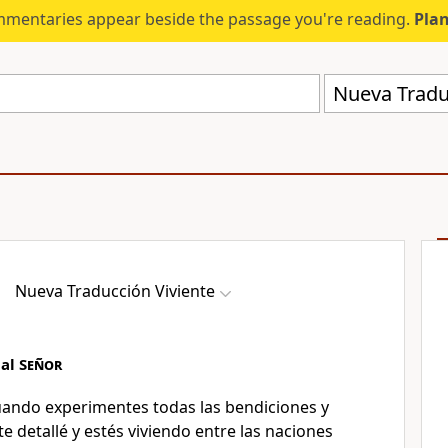
mmentaries appear beside the passage you're reading.
Plan
Nueva Tradu
Nueva Traducción Viviente
 al
Señor
cuando experimentes todas las bendiciones y
te detallé y estés viviendo entre las naciones