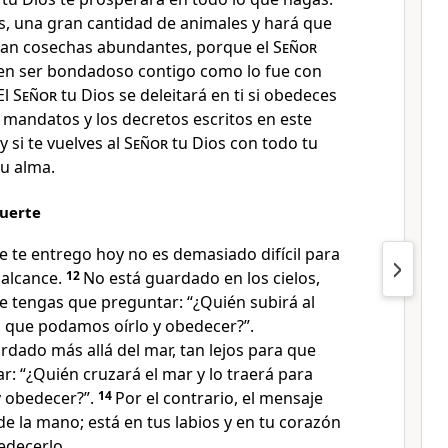
s, una gran cantidad de animales y hará que
an cosechas abundantes, porque el
Señor
e en ser bondadoso contigo como lo fue con
El
Señor
tu Dios se deleitará en ti si obedeces
 mandatos y los decretos escritos en este
y si te vuelves al
Señor
tu Dios con todo tu
tu alma.
muerte
 te entrego hoy no es demasiado difícil para
u alcance.
12
No está guardado en los cielos,
e tengas que preguntar: “¿Quién subirá al
ra que podamos oírlo y obedecer?”.
dado más allá del mar, tan lejos para que
: “¿Quién cruzará el mar y lo traerá para
y obedecer?”.
14
Por el contrario, el mensaje
de la mano; está en tus labios y en tu corazón
edecerlo.