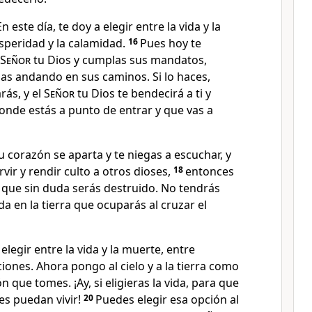
 este día, te doy a elegir entre la vida y la
speridad y la calamidad.
16
Pues hoy te
Señor
tu Dios y cumplas sus mandatos,
as andando en sus caminos. Si lo haces,
arás, y el
Señor
tu Dios te bendecirá a ti y
donde estás a punto de entrar y que vas a
u corazón se aparta y te niegas a escuchar, y
ervir y rendir culto a otros dioses,
18
entonces
 que sin duda serás destruido. No tendrás
da en la tierra que ocuparás al cruzar el
elegir entre la vida y la muerte, entre
iones. Ahora pongo al cielo y a la tierra como
ón que tomes. ¡Ay, si eligieras la vida, para que
es puedan vivir!
20
Puedes elegir esa opción al