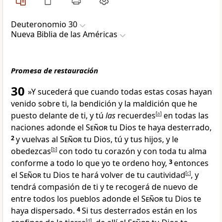
Deuteronomio 30
Nueva Biblia de las Américas
Promesa de restauración
30
»Y sucederá que cuando todas estas cosas hayan
venido sobre ti, la bendición y la maldición que he
puesto delante de ti
, y tú
las
recuerdes
[
a
]
en todas las
naciones adonde el
Señor
tu Dios te haya desterrado
,
2
y vuelvas al
Señor
tu Dios, tú y tus hijos, y le
obedezcas
[
b
]
con todo tu corazón y con toda tu alma
conforme a todo lo que yo te ordeno hoy,
3
entonces
el
Señor
tu Dios te hará volver de tu cautividad
[
c
]
, y
tendrá compasión de ti y te recogerá de nuevo de
entre todos los pueblos adonde el
Señor
tu Dios te
haya dispersado
.
4
Si tus desterrados están en los
[
d
]