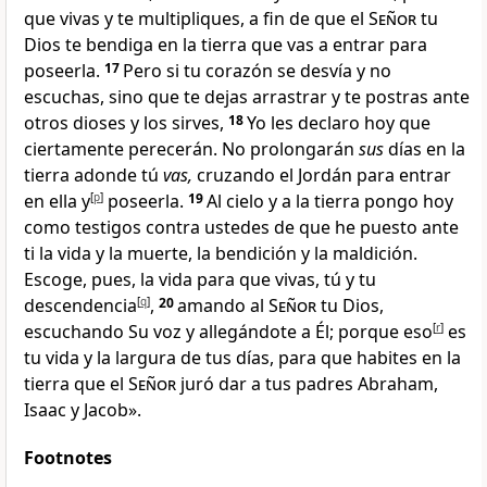
que vivas y te multipliques, a fin de que el
Señor
tu
Dios te bendiga en la tierra que vas a entrar para
poseerla
.
17
Pero si tu corazón se desvía y no
escuchas, sino que te dejas arrastrar y te postras ante
otros dioses y los sirves,
18
Yo les declaro hoy que
ciertamente perecerán
. No prolongarán
sus
días en la
tierra adonde tú
vas,
cruzando el Jordán para entrar
en ella y
[
p
]
poseerla.
19
Al cielo y a la tierra pongo hoy
como testigos contra ustedes
de que he puesto ante
ti la vida y la muerte, la bendición y la maldición
.
Escoge, pues, la vida para que vivas, tú y tu
descendencia
[
q
]
,
20
amando al
Señor
tu Dios
,
escuchando Su voz y allegándote a Él
; porque eso
[
r
]
es
tu vida y la largura de tus días, para que habites
en la
tierra que el
Señor
juró dar a tus padres Abraham,
Isaac y Jacob
».
Footnotes