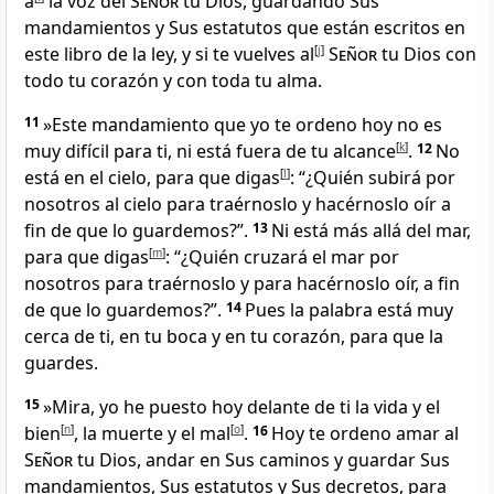
a
la voz del
Señor
tu Dios, guardando Sus
mandamientos y Sus estatutos que están escritos en
este libro de la ley
, y si te vuelves al
[
j
]
Señor
tu Dios con
todo tu corazón y con toda tu alma
.
11
»Este mandamiento que yo te ordeno hoy no es
muy difícil para ti, ni está fuera de tu alcance
[
k
]
.
12
No
está en el cielo, para que digas
[
l
]
: “¿Quién subirá por
nosotros al cielo para traérnoslo y hacérnoslo oír a
fin de que lo guardemos
?”.
13
Ni está más allá del mar,
para que digas
[
m
]
: “¿Quién cruzará el mar por
nosotros para traérnoslo y para hacérnoslo oír, a fin
de que lo guardemos?”.
14
Pues la palabra está muy
cerca de ti, en tu boca y en tu corazón, para que la
guardes.
15
»Mira, yo he puesto hoy delante de ti la vida y el
bien
[
n
]
, la muerte y el mal
[
o
]
.
16
Hoy te ordeno amar al
Señor
tu Dios
, andar en Sus caminos y guardar Sus
mandamientos, Sus estatutos y Sus decretos, para