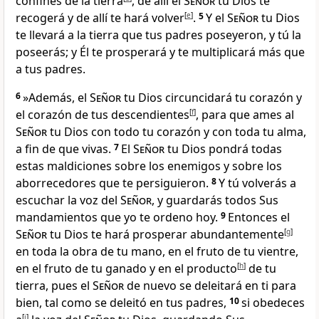
confines de la tierra
, de allí el
Señor
tu Dios te
recogerá y de allí te hará volver
[
e
]
.
5
Y el
Señor
tu Dios
te llevará a la tierra que tus padres poseyeron, y tú la
poseerás
; y Él te prosperará y te multiplicará más que
a tus padres
.
6
»Además, el
Señor
tu Dios circuncidará tu corazón y
el corazón de tus descendientes
[
f
]
, para que ames al
Señor
tu Dios con todo tu corazón y con toda tu alma
,
a fin de que vivas.
7
El
Señor
tu Dios pondrá todas
estas maldiciones sobre los enemigos y sobre los
aborrecedores
que te persiguieron.
8
Y tú volverás a
escuchar la voz del
Señor
, y guardarás todos Sus
mandamientos que yo te ordeno hoy.
9
Entonces el
Señor
tu Dios te hará prosperar abundantemente
[
g
]
en toda la obra de tu mano, en el fruto de tu vientre,
en el fruto de tu ganado y en el producto
[
h
]
de tu
tierra
, pues el
Señor
de nuevo se deleitará en ti para
bien, tal como se deleitó en tus padres
,
10
si obedeces
[
i
]