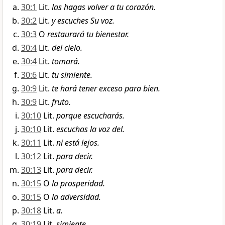
30:1
Lit.
las hagas volver a tu corazón.
30:2
Lit.
y escuches Su voz.
30:3
O
restaurará tu bienestar.
30:4
Lit.
del cielo.
30:4
Lit.
tomará.
30:6
Lit.
tu simiente.
30:9
Lit.
te hará tener exceso para bien.
30:9
Lit.
fruto.
30:10
Lit.
porque escucharás.
30:10
Lit.
escuchas la voz del.
30:11
Lit.
ni está lejos.
30:12
Lit.
para decir.
30:13
Lit.
para decir.
30:15
O
la prosperidad.
30:15
O
la adversidad.
30:18
Lit.
a.
30:19
Lit.
simiente.