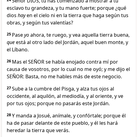
Señor DIOS, tú has comenzado a mostrar a tu
esclavo tu grandeza, y tu mano fuerte; porque ¿qué
dios
hay
en el cielo ni en la tierra que haga según tus
obras, y según tus valentías?
25
Pase
yo
ahora, te ruego, y vea aquella tierra buena,
que
está al otro lado del Jordán, aquel buen monte, y
el Líbano.
26
Mas el SEÑOR se había enojado contra mí por
causa de vosotros, por lo cual no me oyó; y me dijo el
SEÑOR: Basta, no me hables más de este negocio.
27
Sube a la cumbre del Pisga, y alza tus ojos al
occidente, al aquilón, al mediodía, y al oriente, y ve
por tus ojos; porque no pasarás este Jordán.
28
Y manda a Josué, anímale, y confórtale; porque él
ha de pasar delante de este pueblo, y él les hará
heredar la tierra que verás.