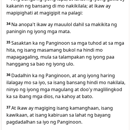
kakanin ng bansang di mo nakikilala; at ikaw ay
mapipighati at magigipit na palagi:
34
Na anopa't
ikaw ay mauulol dahil sa makikita ng
paningin ng iyong mga mata.
35
Sasaktan ka ng Panginoon sa mga tuhod at sa mga
hita, ng isang masamang bukol na hindi mo
mapagagaling, mula sa talampakan ng iyong paa
hanggang sa bao ng iyong ulo.
36
Dadalhin ka ng Panginoon, at ang iyong haring
ilalagay mo sa iyo, sa isang bansang hindi mo nakilala,
ninyo ng iyong mga magulang
at doo'y maglilingkod
ka sa ibang mga dios, na kahoy at bato.
37
At ikaw ay magiging isang kamanghaan, isang
kawikaan, at isang
kabiruan sa lahat ng bayang
pagdadalhan sa iyo ng Panginoon.