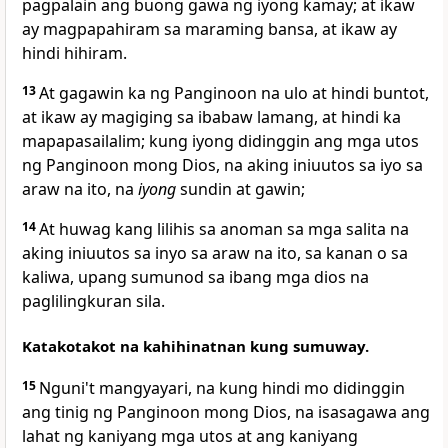
pagpalain ang buong gawa ng iyong kamay; at ikaw
ay magpapahiram sa maraming bansa, at ikaw ay
hindi hihiram.
13
At gagawin ka ng Panginoon na
ulo at hindi buntot,
at ikaw ay magiging sa ibabaw lamang, at hindi ka
mapapasailalim; kung iyong didinggin ang mga utos
ng Panginoon mong Dios, na aking iniuutos sa iyo sa
araw na ito, na
iyong
sundin at gawin;
14
At huwag kang lilihis sa anoman sa mga salita na
aking iniuutos sa inyo sa araw na ito, sa kanan o sa
kaliwa, upang sumunod sa ibang mga dios na
paglilingkuran sila.
Katakotakot na kahihinatnan kung sumuway.
15
Nguni't mangyayari, na kung
hindi mo didinggin
ang tinig ng Panginoon mong Dios, na isasagawa ang
lahat ng kaniyang mga utos at ang kaniyang