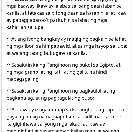
mga kaaway; ikaw ay lalabas sa isang daan laban sa
kanila, at tatakas sa pitong daan sa harap nila: at
ikaw
ay papagpaparoo't parituhin sa lahat ng mga
kaharian sa lupa.
26
At ang
iyong bangkay ay magiging pagkain sa lahat
ng mga ibon sa himpapawid, at sa mga hayop sa lupa;
at walang taong bubugaw sa kanila.
27
Sasalutin ka ng Panginoon ng
bukol sa Egipto, at
ng mga
grano, at ng kati, at ng galis, na hindi
mapagagaling.
28
Sasaktan ka ng Panginoon ng
pagkaulol, at ng
pagkabulag, at ng
pagkagulat ng puso;
29
At
ikaw ay magaapuhap sa katanghaliang tapat na
gaya ng bulag na nagaapuhap sa kadiliman, at hindi
ka giginhawa sa iyong mga lakad: at ikaw ay
mapipighati at sasamsaman kailan man, at walang