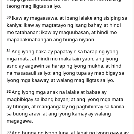
taong magliligtas sa iyo.
30
Ikaw ay magaasawa, at ibang lalake ang sisiping sa
kaniya:
ikaw ay magtatayo ng isang bahay, at hindi
mo tatahanan: ikaw ay maguubasan, at hindi mo
mapapakinabangan ang bunga niyaon.
31
Ang iyong baka ay papatayin sa harap ng iyong
mga mata, at hindi mo makakain yaon; ang iyong
asno ay aagawin sa harap ng iyong mukha, at hindi
na masasauli sa iyo: ang iyong tupa ay mabibigay sa
iyong mga kaaway, at walang magliligtas sa iyo.
32
Ang iyong mga anak na lalake at babae ay
magbibigay sa ibang bayan; at ang iyong mga mata
ay titingin, at
mangangalay ng paghihintay sa kanila
sa buong araw: at ang iyong kamay ay walang
magagawa.
33
Ang bunga ng iyong lupa, at lahat ng iyong gawa ay