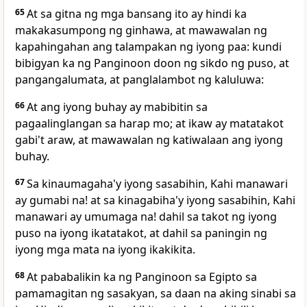
65
At
sa gitna ng mga bansang ito ay hindi ka
makakasumpong ng ginhawa, at mawawalan ng
kapahingahan ang talampakan ng iyong paa:
kundi
bibigyan ka ng Panginoon doon ng sikdo ng puso, at
pangangalumata, at
panglalambot ng kaluluwa:
66
At ang iyong buhay ay mabibitin sa
pagaalinglangan sa harap mo; at ikaw ay matatakot
gabi't araw, at mawawalan ng katiwalaan ang iyong
buhay.
67
Sa kinaumagaha'y iyong sasabihin, Kahi manawari
ay gumabi na! at sa kinagabiha'y iyong sasabihin, Kahi
manawari ay umumaga na! dahil sa takot ng iyong
puso na iyong ikatatakot, at dahil sa paningin ng
iyong mga mata na iyong ikakikita.
68
At
pababalikin ka ng Panginoon sa Egipto sa
pamamagitan ng sasakyan, sa daan na aking sinabi sa