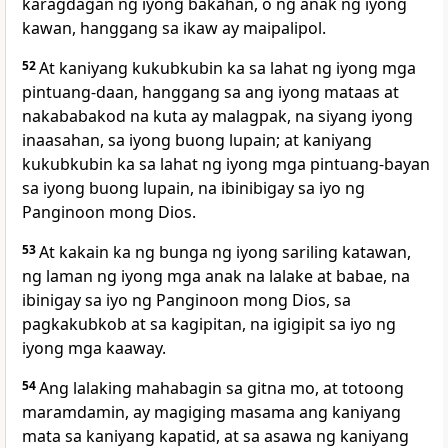
karagdagan ng iyong bakahan, o ng anak ng iyong
kawan, hanggang sa ikaw ay maipalipol.
52
At kaniyang kukubkubin ka sa lahat ng iyong mga
pintuang-daan, hanggang sa ang iyong mataas at
nakababakod na kuta ay malagpak, na siyang iyong
inaasahan, sa iyong buong lupain; at kaniyang
kukubkubin ka sa lahat ng iyong mga pintuang-bayan
sa iyong buong lupain, na ibinibigay sa iyo ng
Panginoon mong Dios.
53
At kakain ka ng bunga ng iyong sariling katawan,
ng laman ng iyong mga anak na lalake at babae, na
ibinigay sa iyo ng Panginoon mong Dios, sa
pagkakubkob at sa kagipitan, na igigipit sa iyo ng
iyong mga kaaway.
54
Ang lalaking mahabagin sa gitna mo, at totoong
maramdamin, ay magiging masama ang kaniyang
mata sa kaniyang kapatid, at sa asawa ng kaniyang