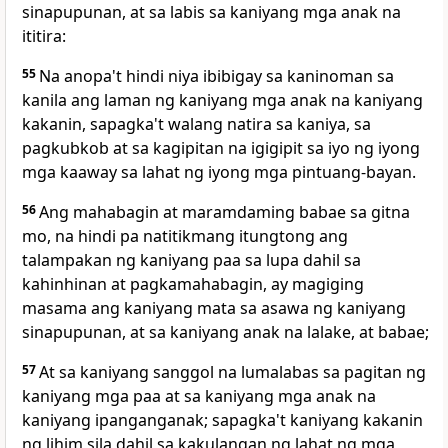
sinapupunan, at sa labis sa kaniyang mga anak na
ititira:
55
Na anopa't hindi niya ibibigay sa kaninoman sa
kanila ang laman ng kaniyang mga anak na kaniyang
kakanin, sapagka't walang natira sa kaniya, sa
pagkubkob at sa kagipitan na igigipit sa iyo ng iyong
mga kaaway sa lahat ng iyong mga pintuang-bayan.
56
Ang mahabagin at maramdaming babae sa gitna
mo, na hindi pa natitikmang itungtong ang
talampakan ng kaniyang paa sa lupa dahil sa
kahinhinan at pagkamahabagin, ay magiging
masama ang kaniyang mata sa asawa ng kaniyang
sinapupunan, at sa kaniyang anak na lalake, at babae;
57
At sa kaniyang sanggol na lumalabas
sa pagitan ng
kaniyang mga paa at sa kaniyang mga anak na
kaniyang ipanganganak; sapagka't kaniyang kakanin
ng lihim sila dahil sa kakulangan ng lahat ng mga