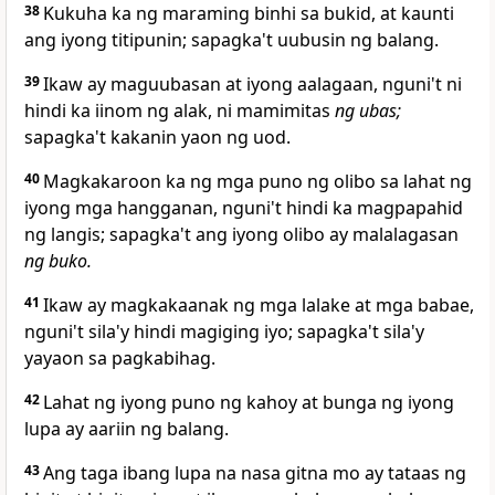
38
Kukuha ka ng maraming binhi sa bukid, at kaunti
ang iyong titipunin; sapagka't uubusin
ng balang.
39
Ikaw ay maguubasan at iyong aalagaan, nguni't ni
hindi ka iinom ng alak, ni mamimitas
ng ubas;
sapagka't kakanin yaon ng uod.
40
Magkakaroon ka ng mga puno ng olibo sa lahat ng
iyong mga hangganan, nguni't hindi ka magpapahid
ng langis; sapagka't ang iyong olibo ay malalagasan
ng buko.
41
Ikaw ay magkakaanak ng mga lalake at mga babae,
nguni't sila'y hindi magiging iyo; sapagka't
sila'y
yayaon sa pagkabihag.
42
Lahat ng iyong puno ng kahoy at bunga ng iyong
lupa ay aariin ng balang.
43
Ang taga ibang lupa na nasa gitna mo ay tataas ng