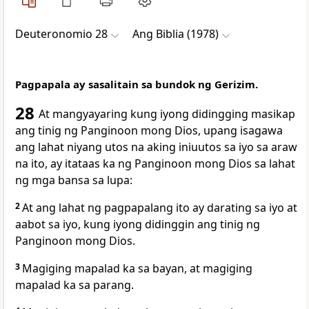
Deuteronomio 28
Ang Biblia (1978)
Pagpapala ay sasalitain sa bundok ng Gerizim.
28
At
mangyayaring kung iyong didingging masikap
ang tinig ng Panginoon mong Dios, upang isagawa
ang lahat niyang utos na aking iniuutos sa iyo sa araw
na ito, ay itataas
ka ng Panginoon mong Dios sa lahat
ng mga bansa sa lupa:
2
At ang lahat ng pagpapalang ito ay darating sa iyo at
aabot sa iyo, kung iyong didinggin ang tinig ng
Panginoon mong Dios.
3
Magiging mapalad ka sa bayan, at magiging
mapalad ka sa parang.