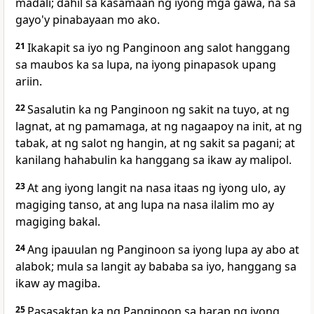
madali; dahil sa kasamaan ng iyong mga gawa, na sa
gayo'y pinabayaan mo ako.
21
Ikakapit sa iyo ng Panginoon ang salot hanggang
sa maubos ka sa lupa, na iyong pinapasok upang
ariin.
22
Sasalutin ka ng Panginoon ng sakit na tuyo, at ng
lagnat, at ng pamamaga, at ng nagaapoy na init, at ng
tabak, at ng
salot ng hangin, at ng sakit sa pagani; at
kanilang hahabulin ka hanggang sa ikaw ay malipol.
23
At ang iyong langit na nasa itaas ng iyong ulo, ay
magiging tanso, at ang lupa na nasa ilalim mo ay
magiging bakal.
24
Ang ipauulan ng Panginoon sa iyong lupa ay abo at
alabok; mula sa langit ay bababa sa iyo, hanggang sa
ikaw ay magiba.
25
Pasasaktan ka
ng Panginoon sa harap ng iyong