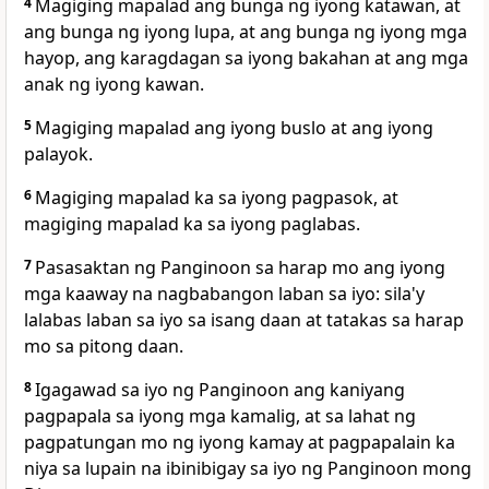
4
Magiging mapalad
ang bunga ng iyong katawan, at
ang bunga ng iyong lupa, at ang bunga ng iyong mga
hayop, ang karagdagan sa iyong bakahan at ang mga
anak ng iyong kawan.
5
Magiging mapalad ang iyong buslo at ang iyong
palayok.
6
Magiging
mapalad ka sa iyong pagpasok, at
magiging mapalad ka sa iyong paglabas.
7
Pasasaktan ng Panginoon sa harap mo ang iyong
mga kaaway na nagbabangon laban sa iyo: sila'y
lalabas laban sa iyo sa isang daan at tatakas sa harap
mo sa pitong daan.
8
Igagawad sa iyo ng Panginoon ang kaniyang
pagpapala sa iyong mga kamalig, at sa lahat ng
pagpatungan mo ng iyong kamay at pagpapalain ka
niya sa lupain na ibinibigay sa iyo ng Panginoon mong