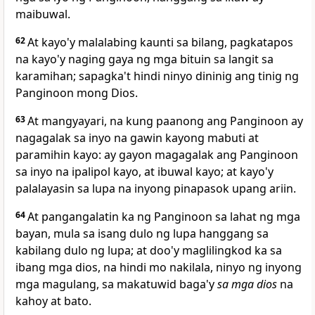
maibuwal.
62
At
kayo'y malalabing kaunti sa bilang, pagkatapos
na kayo'y naging
gaya ng mga bituin sa langit sa
karamihan; sapagka't hindi ninyo dininig ang tinig ng
Panginoon mong Dios.
63
At mangyayari, na kung paanong ang Panginoon
ay
nagagalak sa inyo na gawin kayong mabuti at
paramihin kayo: ay gayon
magagalak ang Panginoon
sa inyo na ipalipol kayo, at ibuwal kayo; at kayo'y
palalayasin sa lupa na inyong pinapasok upang ariin.
64
At pangangalatin
ka ng Panginoon sa lahat ng mga
bayan, mula sa isang dulo ng lupa hanggang sa
kabilang dulo ng lupa; at
doo'y maglilingkod ka sa
ibang mga dios, na hindi mo nakilala, ninyo ng inyong
mga magulang, sa makatuwid baga'y
sa mga dios
na
kahoy at bato.