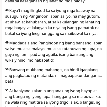
dahil sa kasaganaan ng lahat ng mga bagay:
48
Kaya't maglilingkod ka sa iyong mga kaaway na
susuguin ng Panginoon laban sa iyo, na may gutom,
at uhaw, at kahubaran, at sa kakulangan ng lahat ng
mga bagay: at
lalagyan ka niya ng isang pamatok na
bakal sa iyong leeg hanggang sa maibuwal ka niya.
49
Magdadala ang Panginoon ng isang bansang laban
sa iyo mula sa malayo, mula sa katapusan ng lupa,
na
gaya ng lumilipad ang aguila; isang bansang ang
wika'y hindi mo nababatid;
50
Bansang mukhang mabangis,
na hindi igagalang
ang pagkatao ng matanda, ni magpapakundangan sa
bata:
51
At
kaniyang kakanin ang anak ng iyong hayop at
ang bunga ng iyong lupa, hanggang sa maibuwal ka;
na wala ring matitira sa iyong trigo, alak, o langis, ng