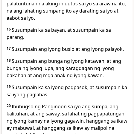
palatuntunan na aking iniuutos sa iyo sa araw na ito,
na ang lahat ng sumpang ito ay darating sa iyo at
aabot sa iyo.
16
Susumpain ka
sa bayan, at susumpain ka sa
parang.
17
Susumpain ang iyong buslo at ang iyong palayok.
18
Susumpain ang bunga ng iyong katawan, at ang
bunga ng iyong lupa, ang karagdagan ng iyong
bakahan at ang mga anak ng iyong kawan.
19
Susumpain ka sa iyong pagpasok, at susumpain ka
sa iyong paglabas.
20
Ibubugso ng Panginoon sa iyo
ang sumpa, ang
kalituhan, at
ang saway, sa lahat ng pagpapatungan
ng iyong kamay na iyong gagawin, hanggang sa ikaw
ay mabuwal, at hanggang sa ikaw ay malipol na