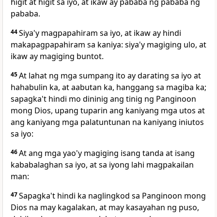
higit at higit sa iyo, at ikaw ay pababa ng pababa ng
pababa.
44
Siya'y magpapahiram sa iyo, at ikaw ay hindi
makapagpapahiram sa kaniya:
siya'y magiging ulo, at
ikaw ay magiging buntot.
45
At lahat ng mga sumpang ito ay darating sa iyo at
hahabulin ka, at aabutan ka, hanggang sa magiba ka;
sapagka't hindi mo dininig ang tinig ng Panginoon
mong Dios, upang tuparin ang kaniyang mga utos at
ang kaniyang mga palatuntunan na kaniyang iniutos
sa iyo:
46
At ang mga yao'y magiging
isang tanda at isang
kababalaghan sa iyo, at sa iyong lahi magpakailan
man:
47
Sapagka't hindi ka naglingkod sa Panginoon mong
Dios na
may kagalakan, at may kasayahan ng puso,