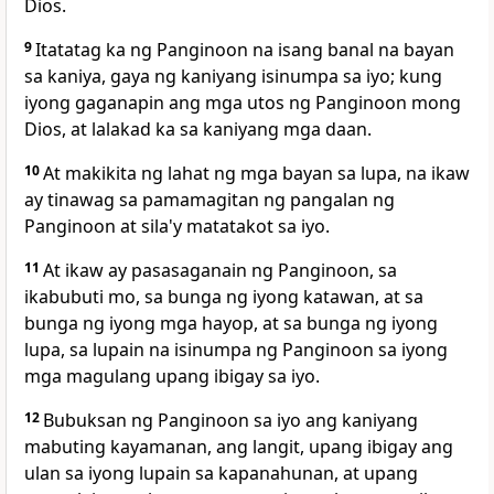
Dios.
9
Itatatag ka ng Panginoon na isang banal na bayan
sa kaniya, gaya ng kaniyang isinumpa sa iyo; kung
iyong gaganapin ang mga utos ng Panginoon mong
Dios, at lalakad ka sa kaniyang mga daan.
10
At makikita ng lahat ng mga bayan sa lupa, na ikaw
ay tinawag sa pamamagitan
ng pangalan ng
Panginoon at sila'y
matatakot sa iyo.
11
At ikaw ay pasasaganain ng Panginoon, sa
ikabubuti mo, sa bunga ng iyong katawan, at sa
bunga ng iyong mga hayop, at sa bunga ng iyong
lupa, sa lupain na isinumpa ng Panginoon sa iyong
mga magulang upang ibigay sa iyo.
12
Bubuksan ng Panginoon sa iyo ang kaniyang
mabuting kayamanan, ang langit, upang ibigay ang
ulan sa iyong lupain sa kapanahunan, at upang