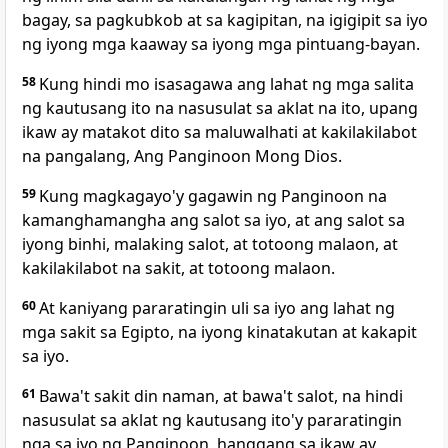
bagay, sa pagkubkob at sa kagipitan, na igigipit sa iyo
ng iyong mga kaaway sa iyong mga pintuang-bayan.
58
Kung hindi mo isasagawa ang lahat ng mga salita
ng kautusang ito na nasusulat sa aklat na ito, upang
ikaw ay matakot
dito sa maluwalhati at kakilakilabot
na pangalang, Ang Panginoon Mong Dios.
59
Kung magkagayo'y gagawin ng Panginoon na
kamanghamangha ang salot sa iyo, at ang salot sa
iyong binhi, malaking salot, at totoong malaon, at
kakilakilabot na sakit, at totoong malaon.
60
At kaniyang pararatingin uli sa iyo ang lahat
ng
mga sakit sa Egipto, na iyong kinatakutan at kakapit
sa iyo.
61
Bawa't sakit din naman, at bawa't salot, na hindi
nasusulat sa aklat ng kautusang ito'y pararatingin
nga sa iyo ng Panginoon, hanggang sa ikaw ay