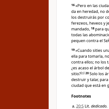
16
»Pero en las ciud
da en heredad, no d
los destruirás por 
ferezeos, heveos y j
mandado,
18
para qu
todas las abominaci
pequen contra el
Se
19
»Cuando sities un
ella para tomarla, n
contra ellos; no los
¿es acaso el árbol 
sitio?
[
m
]
20
Solo los á
destruir y talar, par
ciudad que está en g
Footnotes
20:5
Lit.
dedicado.