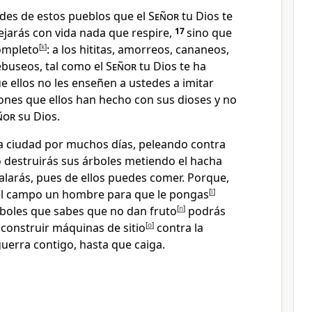
ades de estos pueblos que el
Señor
tu Dios te
ejarás con vida nada que respire
,
17
sino que
completo
[
k
]
: a los hititas, amorreos, cananeos,
ebuseos, tal como el
Señor
tu Dios te ha
e ellos no les enseñen a ustedes a imitar
ones que ellos han hecho con sus dioses y no
ñor
su Dios
.
a ciudad por muchos días, peleando contra
o destruirás sus árboles metiendo el hacha
 talarás, pues de ellos puedes comer. Porque,
del campo un hombre para que le pongas
[
l
]
rboles que sabes que no dan fruto
[
n
]
podrás
a construir máquinas de sitio
[
o
]
contra la
uerra contigo, hasta que caiga.