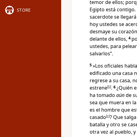
temor de ellos; por
Egipto está contigo
.
STORE
sacerdote se llegará
hoy ustedes se acerc
desmaye su corazón;
delante de ellos
,
4
po
ustedes, para pelea
salvarlos
”.
5
»Los oficiales habl
edificado una casa 
regrese a su casa, n
estrene
[
b
]
.
6
¿Quién e
ha tomado
aún
de su
sea que muera en la 
es el hombre que es
casado
[
e
]
? Que salga
batalla y otro se cas
otra vez al pueblo, 