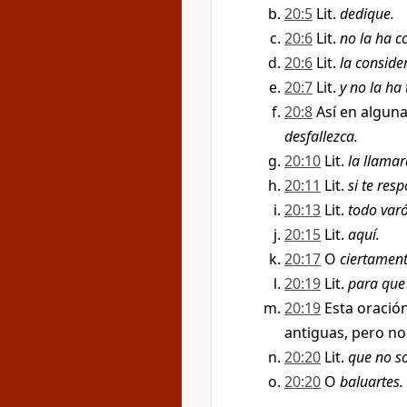
20:5
Lit.
dedique.
20:6
Lit.
no la ha 
20:6
Lit.
la consid
20:7
Lit.
y no la ha
20:8
Así en alguna
desfallezca.
20:10
Lit.
la llamar
20:11
Lit.
si te res
20:13
Lit.
todo var
20:15
Lit.
aquí.
20:17
O
ciertament
20:19
Lit.
para que 
20:19
Esta oració
antiguas, pero no 
20:20
Lit.
que no s
20:20
O
baluartes.