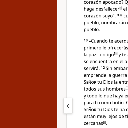
corazón apocado? Qu
haga desfallecer
[
f
]
el
corazón suyo”.
9
Y c
pueblo, nombrarán 
pueblo.
10
»Cuando te acerqu
primero le ofrecerás
la paz contigo
[
h
]
y te
se encuentra en ella
servirá.
12
Sin embarg
emprende la guerra c
Señor
tu Dios la ent
todos sus hombres
[
i
y todo lo que haya e
para ti como botín
.
Señor
tu Dios te ha
están muy lejos de t
cercanas
[
j
]
.