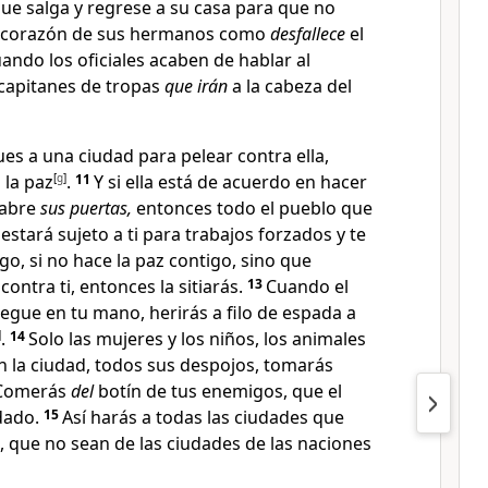
e salga y regrese a su casa
para que no
 corazón de sus hermanos como
desfallece
el
uando los oficiales acaben de hablar al
capitanes de tropas
que irán
a la cabeza del
es a una ciudad para pelear contra ella,
 la paz
[
g
]
.
11
Y si ella está de acuerdo en hacer
 abre
sus puertas,
entonces todo el pueblo que
 estará sujeto a ti para trabajos forzados
y te
o, si no hace la paz contigo, sino que
ontra ti, entonces la sitiarás.
13
Cuando el
regue en tu mano, herirás a filo de espada a
]
.
14
Solo las mujeres y los niños, los animales
n la ciudad, todos sus despojos, tomarás
 Comerás
del
botín de tus enemigos, que el
 dado.
15
Así harás a todas las ciudades que
i, que no sean de las ciudades de las naciones