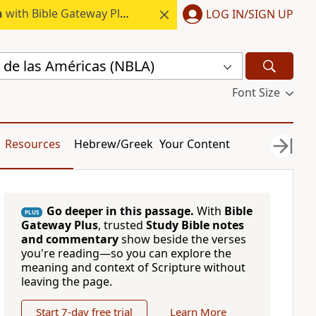
h
with Bible Gateway Plus.
LOG IN/SIGN UP
 de las Américas (NBLA)
Font Size
Resources
Hebrew/Greek
Your Content
Go deeper in this passage.
With
Bible
PLUS
Gateway Plus
, trusted
Study Bible notes
and commentary
show beside the verses
you're reading—so you can explore the
meaning and context of Scripture without
leaving the page.
Start 7-day free trial
Learn More