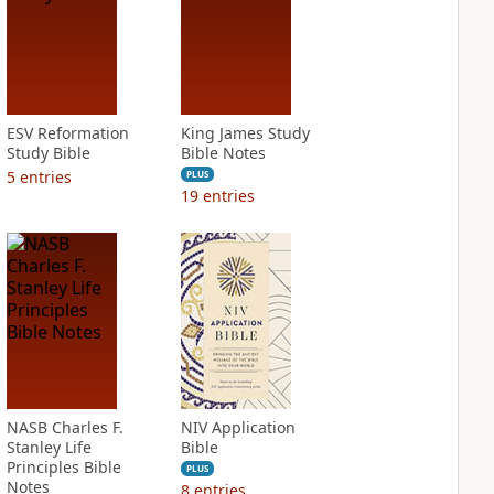
ESV Reformation
King James Study
Study Bible
Bible Notes
5
entries
PLUS
19
entries
NASB Charles F.
NIV Application
Stanley Life
Bible
Principles Bible
PLUS
Notes
8
entries