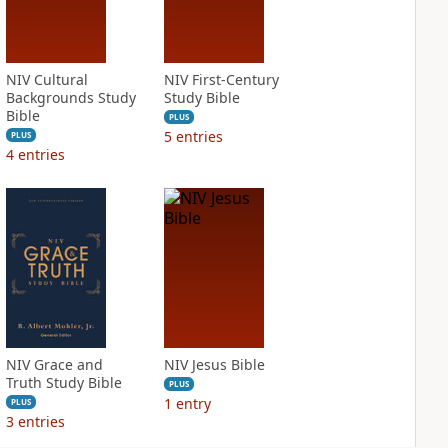
NIV Cultural
NIV First-Century
Backgrounds Study
Study Bible
Bible
PLUS
5
entries
PLUS
4
entries
NIV Grace and
NIV Jesus Bible
Truth Study Bible
PLUS
1
entry
PLUS
3
entries