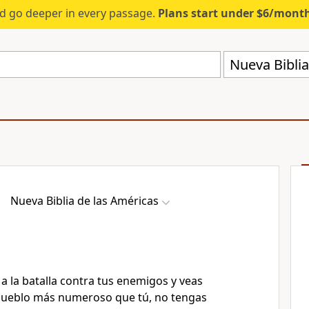
d go deeper in every passage.
Plans start under $6/mont
Nueva Biblia
Nueva Biblia de las Américas
a la batalla contra tus enemigos y veas
ueblo más numeroso que tú, no tengas