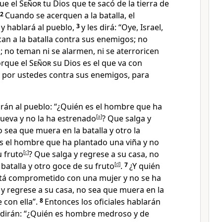
que el
Señor
tu Dios que te sacó de la tierra de
2
Cuando se acerquen a la batalla, el
 y hablará al pueblo,
3
y les dirá: “Oye, Israel,
an a la batalla contra sus enemigos; no
 no teman ni se alarmen, ni se aterroricen
rque el
Señor
su Dios es el que va con
r por ustedes contra sus enemigos, para
arán al pueblo: “¿Quién es el hombre que ha
nueva y no la ha estrenado
[
a
]
? Que salga y
o sea que muera en la batalla y otro la
s el hombre que ha plantado una viña y no
 fruto
[
c
]
? Que salga y regrese a su casa, no
batalla y otro goce de su fruto
[
d
]
.
7
¿Y quién
tá comprometido con una mujer y no se ha
 y regrese a su casa
, no sea que muera en la
e con ella”.
8
Entonces los oficiales hablarán
y dirán: “¿Quién es hombre medroso y de