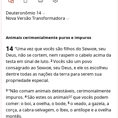
Deuteronômio 14
Nova Versão Transformadora
Animais cerimonialmente puros e impuros
14
“Uma vez que vocês são filhos do
Senhor
, seu
Deus, não se cortem, nem raspem o cabelo acima da
testa em sinal de luto.
2
Vocês são um povo
consagrado ao
Senhor
, seu Deus, e ele os escolheu
dentre todas as nações da terra para serem sua
propriedade especial.
3
“Não comam animais detestáveis, cerimonialmente
impuros.
4
São estes os animais
[
a
]
que vocês podem
comer: o boi, a ovelha, o bode,
5
o veado, a gazela, a
corça, a cabra-selvagem, o íbex, o antílope e a ovelha
montês.