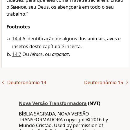
cidades, para que eles comam até se saciarem. Então
o
Senhor
, seu Deus, os abençoará em todo o seu
trabalho.”
Footnotes
14.4
A identificação de alguns dos animais, aves e
insetos deste capítulo é incerta.
14.7
Ou
hírace
, ou
arganaz
.
Deuteronômio 13
Deuteronômio 15
Nova Versão Transformadora
(NVT)
BÍBLIA SAGRADA, NOVA VERSÃO
TRANSFORMADORA copyright © 2016 by
Mundo Cristão. Used by permission of