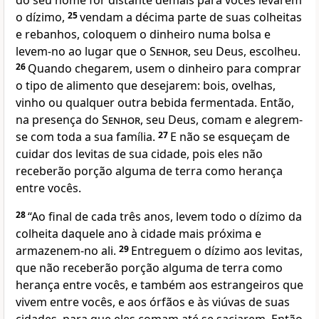
do seu nome for distante demais para vocês levarem
o dízimo,
25
vendam a décima parte de suas colheitas
e rebanhos, coloquem o dinheiro numa bolsa e
levem-no ao lugar que o
Senhor
, seu Deus, escolheu.
26
Quando chegarem, usem o dinheiro para comprar
o tipo de alimento que desejarem: bois, ovelhas,
vinho ou qualquer outra bebida fermentada. Então,
na presença do
Senhor
, seu Deus, comam e alegrem-
se com toda a sua família.
27
E não se esqueçam de
cuidar dos levitas de sua cidade, pois eles não
receberão porção alguma de terra como herança
entre vocês.
28
“Ao final de cada três anos, levem todo o dízimo da
colheita daquele ano à cidade mais próxima e
armazenem-no ali.
29
Entreguem o dízimo aos levitas,
que não receberão porção alguma de terra como
herança entre vocês, e também aos estrangeiros que
vivem entre vocês, e aos órfãos e às viúvas de suas