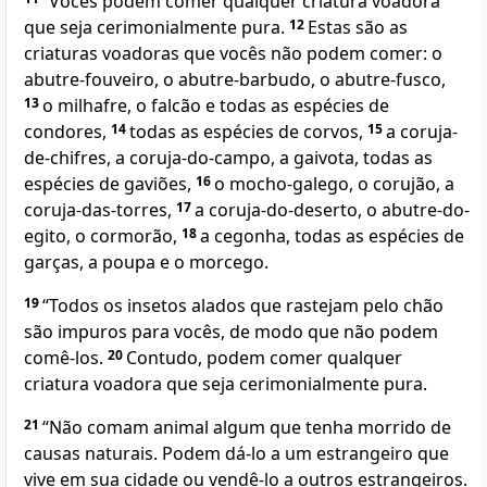
“Vocês podem comer qualquer criatura voadora
que seja cerimonialmente pura.
12
Estas são as
criaturas voadoras que vocês não podem comer: o
abutre-fouveiro, o abutre-barbudo, o abutre-fusco,
13
o milhafre, o falcão e todas as espécies de
condores,
14
todas as espécies de corvos,
15
a coruja-
de-chifres, a coruja-do-campo, a gaivota, todas as
espécies de gaviões,
16
o mocho-galego, o corujão, a
coruja-das-torres,
17
a coruja-do-deserto, o abutre-do-
egito, o cormorão,
18
a cegonha, todas as espécies de
garças, a poupa e o morcego.
19
“Todos os insetos alados que rastejam pelo chão
são impuros para vocês, de modo que não podem
comê-los.
20
Contudo, podem comer qualquer
criatura voadora que seja cerimonialmente pura.
21
“Não comam animal algum que tenha morrido de
causas naturais. Podem dá-lo a um estrangeiro que
vive em sua cidade ou vendê-lo a outros estrangeiros.