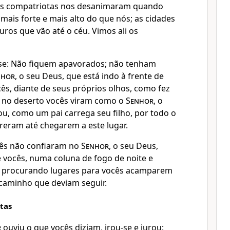
s compatriotas nos desanimaram quando
mais forte e mais alto do que nós; as cidades
ros que vão até o céu. Vimos ali os
sse: Não fiquem apavorados; não tenham
nhor
, o seu Deus, que está indo à frente de
cês, diante de seus próprios olhos, como fez
no deserto vocês viram como o
Senhor
, o
ou, como um pai carrega seu filho, por todo o
eram até chegarem a este lugar.
cês não confiaram no
Senhor
, o seu Deus,
e vocês, numa coluna de fogo de noite e
 procurando lugares para vocês acamparem
caminho que deviam seguir.
itas
r
ouviu o que vocês diziam, irou-se e jurou: