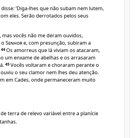
disse: ‘Diga-lhes que não subam nem lutem,
com eles. Serão derrotados pelos seus
so, mas vocês não me deram ouvidos,
a o
Senhor
e, com presunção, subiram a
.
44
Os amorreus que lá viviam os atacaram,
o um enxame de abelhas e os arrasaram
má.
45
Vocês voltaram e choraram perante o
o ouviu o seu clamor nem lhes deu atenção.
ram em Cades, onde permaneceram muito
de terra de relevo variável entre a planície
tanhas.