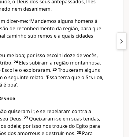
nhor
, o Deus dos seus antepassados, lhes
 medo nem desanimem.
ram dizer-me: ‘Mandemos alguns homens à
são de reconhecimento da região, para que
al caminho subiremos e a quais cidades
eu-me boa; por isso escolhi doze de vocês,
tribo.
24
Eles subiram a região montanhosa,
 Escol e o exploraram.
25
Trouxeram alguns
m o seguinte relato: ‘Essa terra que o
Senhor
,
 é boa’.
Senhor
ão quiseram ir, e se rebelaram contra a
o seu Deus.
27
Queixaram-se em suas tendas,
os odeia; por isso nos trouxe do Egito para
os dos amorreus e destruir-nos.
28
Para