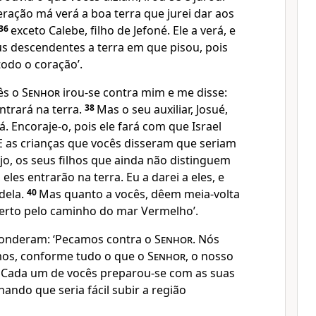
ração má verá a boa terra que jurei dar aos
36
exceto Calebe, filho de Jefoné. Ele a verá, e
eus descendentes a terra em que pisou, pois
odo o coração’.
ês o
Senhor
irou-se contra mim e me disse:
trará na terra.
38
Mas o seu auxiliar, Josué,
á. Encoraje-o, pois ele fará com que Israel
E as crianças que vocês disseram que seriam
o, os seus filhos que ainda não distinguem
eles entrarão na terra. Eu a darei a eles, e
dela.
40
Mas quanto a vocês, dêem meia-volta
erto pelo caminho do mar Vermelho’.
ponderam: ‘Pecamos contra o
Senhor
. Nós
mos, conforme tudo o que o
Senhor
, o nosso
 Cada um de vocês preparou-se com as suas
ando que seria fácil subir a região