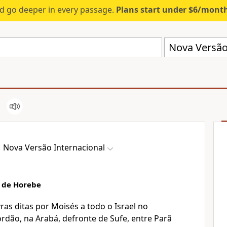
d go deeper in every passage.
Plans start under $6/mont
Nova Versão 
Nova Versão Internacional
 de Horebe
ras ditas por Moisés a todo o Israel no
Jordão, na Arabá, defronte de Sufe, entre Parã