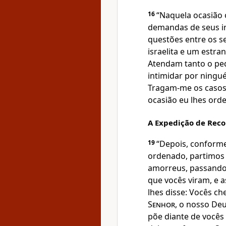
16
“Naquela ocasião 
demandas de seus ir
questões entre os 
israelita e um estra
Atendam tanto o pe
intimidar por ningué
Tragam-me os casos m
ocasião eu lhes orde
A Expedição de Rec
19
“Depois, conform
ordenado, partimos 
amorreus, passando 
que vocês viram, e 
lhes disse: Vocês c
Senhor
, o nosso Deu
põe diante de vocês