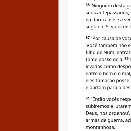
35
‘Ninguém desta ge
seus antepassados,
eu darei a ele e a s
seguiu o
Senhor
de t
37
“Por causa de voc
‘Você também não en
filho de Num, entrar
tome posse dela.
39
levadas como despoj
entre o bem e o mal, 
eles tomarão posse 
e partam para o des
41
“Então vocês res
subiremos e lutare
Deus, nos ordenou’.
armas de guerra, ach
montanhosa.