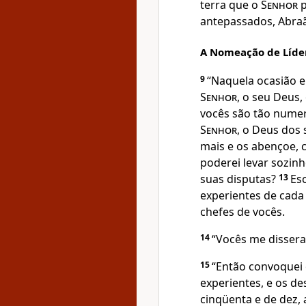
terra que o
Senhor
p
antepassados, Abraã
A Nomeação de Líde
9
“Naquela ocasião e
Senhor
, o seu Deus,
vocês são tão numer
Senhor
, o Deus dos 
mais e os abençoe,
poderei levar sozinh
suas disputas?
13
Es
experientes de cada
chefes de vocês.
14
“Vocês me disser
15
“Então convoquei 
experientes, e os de
cinqüenta e de dez, 