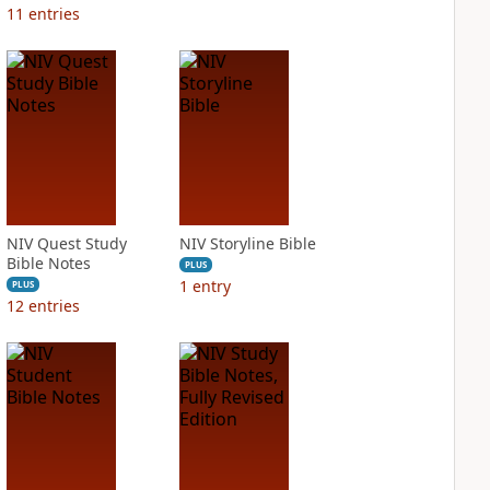
11
entries
NIV Quest Study
NIV Storyline Bible
Bible Notes
PLUS
1
entry
PLUS
12
entries