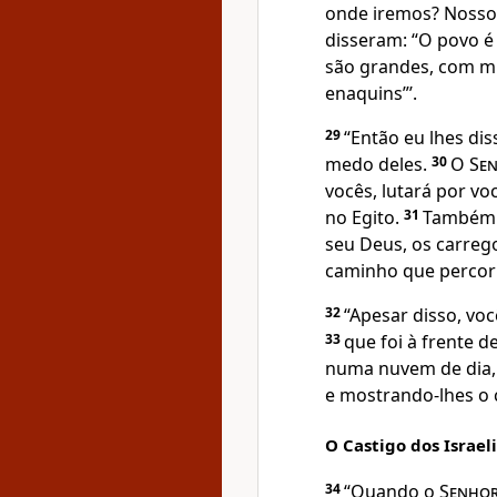
onde iremos? Nosso
disseram: “O povo é 
são grandes, com mu
enaquins”’.
29
“Então eu lhes di
medo deles.
30
O
Se
vocês, lutará por vo
no Egito.
31
Também 
seu Deus, os carreg
caminho que percorr
32
“Apesar disso, vo
33
que foi à frente d
numa nuvem de dia,
e mostrando-lhes o 
O Castigo dos Israel
34
“Quando o
Senho