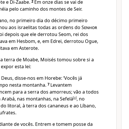
ote e Di-Zaabe.
2
Em onze dias se vai de
éia pelo caminho dos montes de Seir.
no, no primeiro dia do décimo primeiro
ou aos israelitas todas as ordens do
Senhor
foi depois que ele derrotou Seom, rei dos
ava em Hesbom, e, em Edrei, derrotou Ogue,
itava em Asterote.
 na terra de Moabe, Moisés tomou sobre si a
expor esta lei:
o Deus, disse-nos em Horebe: ‘Vocês já
empo nesta montanha.
7
Levantem
cem para a serra dos amorreus; vão a todos
a Arabá, nas montanhas, na Sefelá
[
a
]
, no
o litoral, à terra dos cananeus e ao Líbano,
ufrates.
 diante de vocês. Entrem e tomem posse da