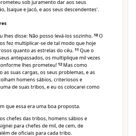
rometeu sob juramento dar aos seus
o, Isaque e Jacó, e aos seus descendentes'.
res
u lhes disse: Não posso levá-los sozinho.
10
O
 os fez multiplicar-se de tal modo que hoje
osos quanto as estrelas do céu.
11
Que o
seus antepassados, os multiplique mil vezes
 conforme lhes prometeu!
12
Mas como
o as suas cargas, os seus problemas, e as
colham homens sábios, criteriosos e
 uma de suas tribos, e eu os colocarei como
am que essa era uma boa proposta.
os chefes das tribos, homens sábios e
signei para chefes de mil, de cem, de
além de oficiais para cada tribo.