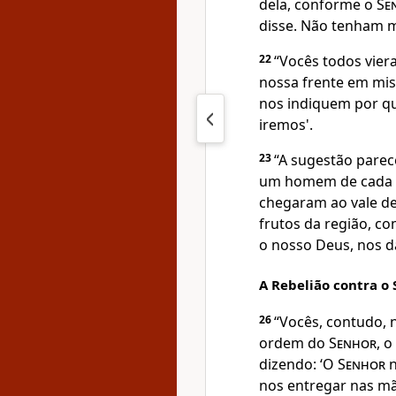
dela, conforme o
Se
disse. Não tenham
22
“Vocês todos vie
nossa frente em mis
nos indiquem por qu
iremos'.
23
“A sugestão parec
um homem de cada 
chegaram ao vale de
frutos da região, co
o nosso Deus, nos dá
A Rebelião contra o
26
“Vocês, contudo, n
ordem do
Senhor
, 
dizendo: ‘O
Senhor
n
nos entregar nas mã