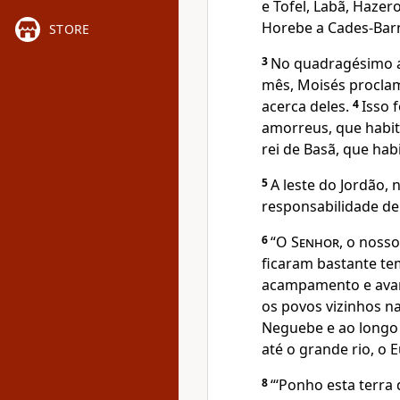
e Tofel, Labã, Hazer
Horebe a Cades-Barn
STORE
3
No quadragésimo a
mês, Moisés proclam
acerca deles.
4
Isso 
amorreus, que habit
rei de Basã, que hab
5
A leste do Jordão,
responsabilidade de 
6
“O
Senhor
, o noss
ficaram bastante t
acampamento e avan
os povos vizinhos n
Neguebe e ao longo d
até o grande rio, o E
8
“‘Ponho esta terra