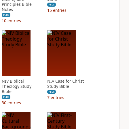
Principles Bible
PLUS
Notes
15
entries
PLUS
10
entries
NIV Biblical
NIV Case for Christ
Theology Study
Study Bible
Bible
PLUS
7
entries
PLUS
30
entries