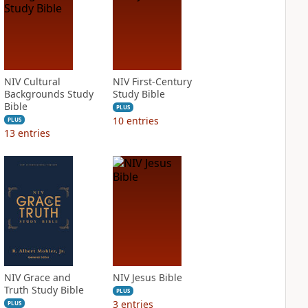
NIV Cultural
NIV First-Century
Backgrounds Study
Study Bible
Bible
PLUS
10
entries
PLUS
13
entries
NIV Grace and
NIV Jesus Bible
Truth Study Bible
PLUS
3
entries
PLUS