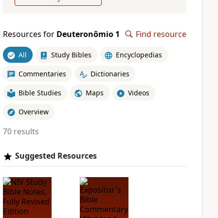
Resources for
Deuteronômio 1
Find resource
All
Study Bibles
Encyclopedias
Commentaries
Dictionaries
Bible Studies
Maps
Videos
Overview
70 results
Suggested Resources