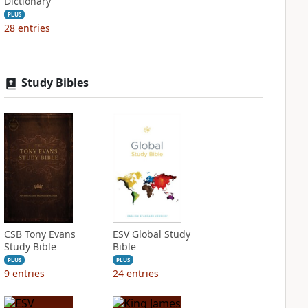
Dictionary
PLUS
28
entries
Study Bibles
CSB Tony Evans
ESV Global Study
Study Bible
Bible
PLUS
PLUS
9
entries
24
entries