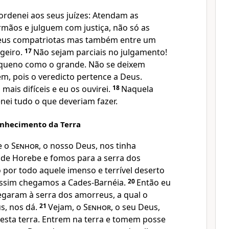
ordenei aos seus juízes: Atendam as
mãos e julguem com justiça, não só as
seus compatriotas mas também entre um
ngeiro.
17
Não sejam parciais no julgamento!
queno como o grande. Não se deixem
m, pois o veredicto pertence a Deus.
ais difíceis e eu os ouvirei.
18
Naquela
nei tudo o que deveriam fazer.
onhecimento da Terra
e o
Senhor
, o nosso Deus, nos tinha
de Horebe e fomos para a serra dos
por todo aquele imenso e terrível deserto
assim chegamos a Cades-Barnéia.
20
Então eu
hegaram à serra dos amorreus, a qual o
s, nos dá.
21
Vejam, o
Senhor
, o seu Deus,
 esta terra. Entrem na terra e tomem posse