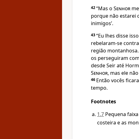
42
“Mas o
Senhor
me 
porque não estarei 
inimigos’.
43
“Eu lhes disse is
rebelaram-se contr
região montanhosa
os perseguiram com
desde Seir até Hor
Senhor
, mas ele nã
46
Então vocês fica
tempo.
Footnotes
1.7
Pequena faixa 
costeira e as mon