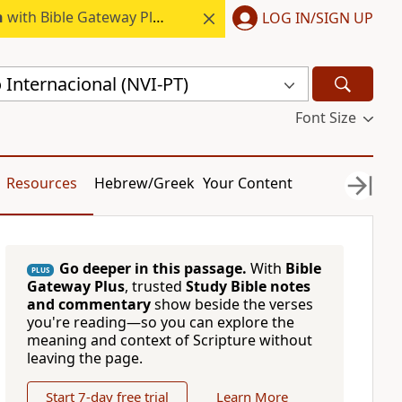
h
with Bible Gateway Plus.
LOG IN/SIGN UP
Internacional (NVI-PT)
Font Size
Resources
Hebrew/Greek
Your Content
Go deeper in this passage.
With
Bible
PLUS
Gateway Plus
, trusted
Study Bible notes
and commentary
show beside the verses
you're reading—so you can explore the
meaning and context of Scripture without
leaving the page.
Start 7-day free trial
Learn More