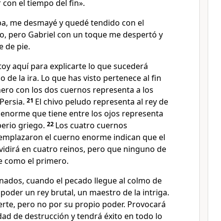
 con el tiempo del fin».
ba, me desmayé y quedé tendido con el
lo, pero Gabriel con un toque me despertó y
 de pie.
toy aquí para explicarte lo que sucederá
 de la ira. Lo que has visto pertenece al fin
nero con los dos cuernos representa a los
Persia.
21
El chivo peludo representa al rey de
 enorme que tiene entre los ojos representa
perio griego.
22
Los cuatro cuernos
emplazaron el cuerno enorme indican que el
vidirá en cuatro reinos, pero que ninguno de
e como el primero.
einados, cuando el pecado llegue al colmo de
 poder un rey brutal, un maestro de la intriga.
erte, pero no por su propio poder. Provocará
ad de destrucción y tendrá éxito en todo lo