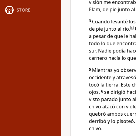
visión me encontraba
Elam, de pie junto al 
STORE
3
Cuando levanté los
de pie junto al río.
[
c
]
U
a pesar de que le h
todo lo que encontra
sur. Nadie podía hace
carnero hacía lo qu
5
Mientras yo observ
occidente y atravesó
tocó la tierra. Este
ojos,
6
se dirigió ha
visto parado junto al
chivo atacó con viole
quebró ambos cuerno
derribó y lo pisoteó
chivo.