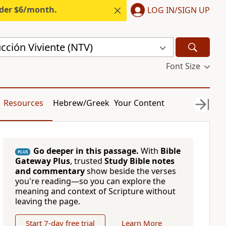
nder $6/month.
LOG IN/SIGN UP
cción Viviente (NTV)
Font Size
Resources
Hebrew/Greek
Your Content
Go deeper in this passage.
With
Bible
PLUS
Gateway Plus
, trusted
Study Bible notes
and commentary
show beside the verses
you're reading—so you can explore the
meaning and context of Scripture without
leaving the page.
Start 7-day free trial
Learn More