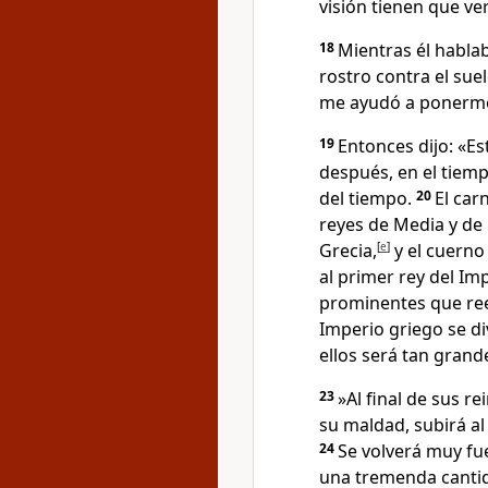
visión tienen que ver
18
Mientras él habla
rostro contra el sue
me ayudó a ponerme
19
Entonces dijo: «Es
después, en el tiempo
del tiempo.
20
El car
reyes de Media y de 
Grecia,
[
e
]
y el cuerno
al primer rey del Im
prominentes que re
Imperio griego se di
ellos será tan grand
23
»Al final de sus r
su maldad, subirá al
24
Se volverá muy fu
una tremenda cantid