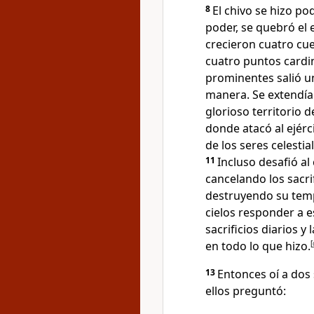
8
El chivo se hizo p
poder, se quebró el
crecieron cuatro cu
cuatro puntos cardi
prominentes salió u
manera. Se extendía h
glorioso territorio d
donde atacó al ejérci
de los seres celestia
11
Incluso desafió al
cancelando los sacri
destruyendo su tem
cielos responder a e
sacrificios diarios y
en todo lo que hizo.
[
13
Entonces oí a dos
ellos preguntó: