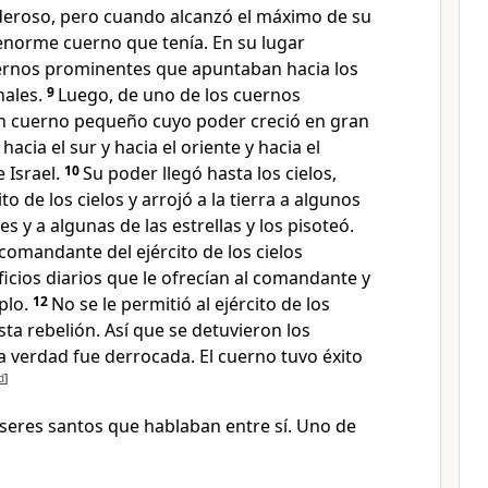
oderoso, pero cuando alcanzó el máximo de su
 enorme cuerno que tenía. En su lugar
ernos prominentes que apuntaban hacia los
nales.
9
Luego, de uno de los cuernos
n cuerno pequeño cuyo poder creció en gran
acia el sur y hacia el oriente y hacia el
e Israel.
10
Su poder llegó hasta los cielos,
to de los cielos y arrojó a la tierra a algunos
les y a algunas de las estrellas y los pisoteó.
 comandante del ejército de los cielos
ficios diarios que le ofrecían al comandante y
plo.
12
No se le permitió al ejército de los
sta rebelión. Así que se detuvieron los
 la verdad fue derrocada. El cuerno tuvo éxito
d
]
 seres santos que hablaban entre sí. Uno de