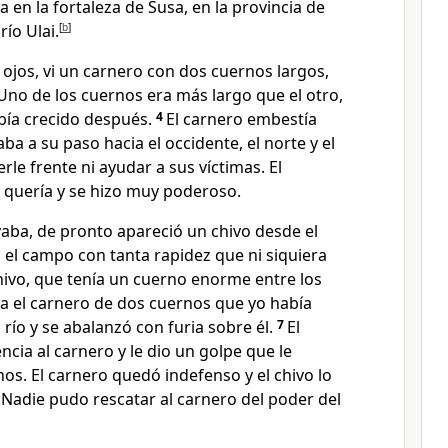
 en la fortaleza de Susa, en la provincia de
río Ulai.
[
b
]
 ojos, vi un carnero con dos cuernos largos,
no de los cuernos era más largo que el otro,
abía crecido después.
4
El carnero embestía
ba a su paso hacia el occidente, el norte y el
rle frente ni ayudar a sus víctimas. El
e quería y se hizo muy poderoso.
aba, de pronto apareció un chivo desde el
 el campo con tanta rapidez que ni siquiera
 chivo, que tenía un cuerno enorme entre los
cia el carnero de dos cuernos que yo había
 río y se abalanzó con furia sobre él.
7
El
ncia al carnero y le dio un golpe que le
s. El carnero quedó indefenso y el chivo lo
. Nadie pudo rescatar al carnero del poder del