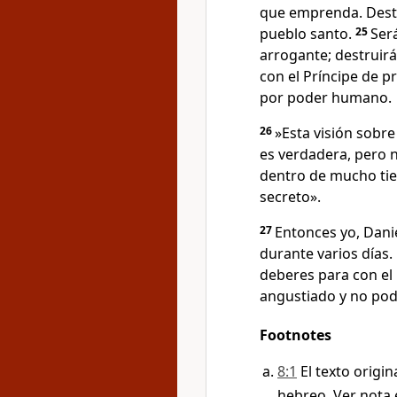
que emprenda. Destr
pueblo santo.
25
Ser
arrogante; destruirá
con el Príncipe de 
por poder humano.
26
»Esta visión sobr
es verdadera, pero 
dentro de mucho ti
secreto».
27
Entonces yo, Dan
durante varios días
deberes para con el 
angustiado y no pod
Footnotes
8:1
El texto origin
hebreo. Ver nota 