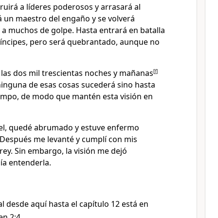
uirá a líderes poderosos y arrasará al
á un maestro del engaño y se volverá
 a muchos de golpe. Hasta entrará en batalla
príncipes, pero será quebrantado, aunque no
e las dos mil trescientas noches y mañanas
[
f
]
ninguna de esas cosas sucederá sino hasta
empo, de modo que mantén esta visión en
iel, quedé abrumado y estuve enfermo
. Después me levanté y cumplí con mis
rey. Sin embargo, la visión me dejó
ía entenderla.
al desde aquí hasta el capítulo 12 está en
en 2:4.