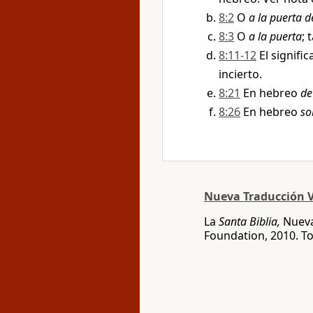
8:2
O
a la puerta d
8:3
O
a la puerta
; 
8:11-12
El signifi
incierto.
8:21
En hebreo
de
8:26
En hebreo
so
Nueva Traducción V
La
Santa Biblia,
Nueva
Foundation, 2010. T