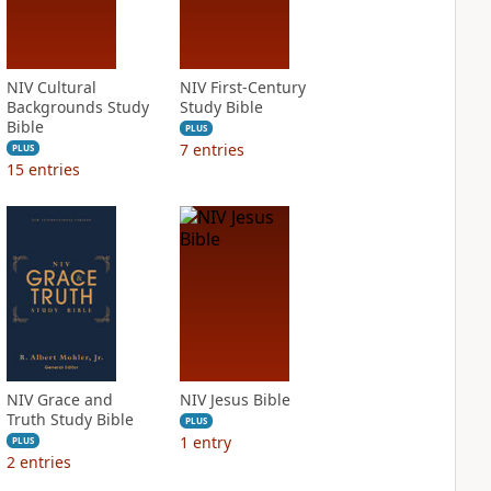
NIV Cultural
NIV First-Century
Backgrounds Study
Study Bible
Bible
PLUS
7
entries
PLUS
15
entries
NIV Grace and
NIV Jesus Bible
Truth Study Bible
PLUS
1
entry
PLUS
2
entries