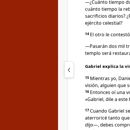
—¿Cuánto tiempo dur
cuánto tiempo la re
sacrificios diarios?
ejército celestial?
14
El otro le contestó
—Pasarán dos mil tr
templo será restaur
Gabriel explica la vi
15
Mientras yo, Danie
visión, alguien que 
16
Entonces oí una v
«Gabriel, dile a este
17
Cuando Gabriel se
aterroricé tanto qu
dijo—, debes compre