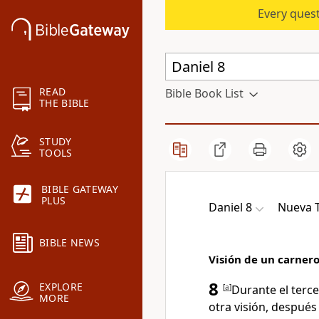
Every quest
READ
Bible Book List
THE BIBLE
STUDY
TOOLS
BIBLE GATEWAY
PLUS
Daniel 8
Nueva T
BIBLE NEWS
Visión de un carnero
8
EXPLORE
[
a
]
Durante el terce
MORE
otra visión, después