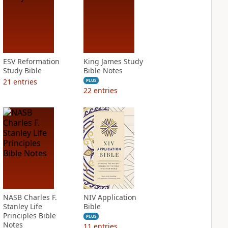
ESV Reformation
King James Study
Study Bible
Bible Notes
21
entries
PLUS
22
entries
NASB Charles F.
NIV Application
Stanley Life
Bible
Principles Bible
PLUS
Notes
11
entries