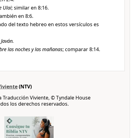
e Ulai
; similar en 8:16.
también en 8:6.
cado del texto hebreo en estos versículos es
 Javán.
bre las noches y las mañanas
; comparar 8:14.
iviente
(NTV)
 Traducción Viviente, © Tyndale House
odos los derechos reservados.