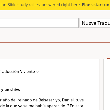
ion Bible study raises, answered right here.
Plans start u
Nueva Tradu
raducción Viviente
 y un chivo
r año del reinado de Belsasar, yo, Daniel, tuve
 de la que ya se me había aparecido.
2
En esta