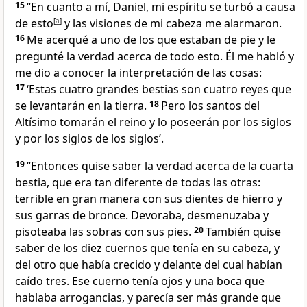
15
“En cuanto a mí, Daniel, mi espíritu se turbó a causa
de esto
[
a
]
y las visiones de mi cabeza me alarmaron.
16
Me acerqué a uno de los que estaban de pie y le
pregunté la verdad acerca de todo esto. Él me habló y
me dio a conocer la interpretación de las cosas:
17
‘Estas cuatro grandes bestias son cuatro reyes que
se levantarán en la tierra.
18
Pero los santos del
Altísimo tomarán el reino y lo poseerán por los siglos
y por los siglos de los siglos’.
19
“Entonces quise saber la verdad acerca de la cuarta
bestia, que era tan diferente de todas las otras:
terrible en gran manera con sus dientes de hierro y
sus garras de bronce. Devoraba, desmenuzaba y
pisoteaba las sobras con sus pies.
20
También quise
saber de los diez cuernos que tenía en su cabeza, y
del otro que había crecido y delante del cual habían
caído tres. Ese cuerno tenía ojos y una boca que
hablaba arrogancias, y parecía ser más grande que