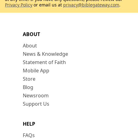
Privacy Policy
or email us at
privacy@biblegateway.com
.
ABOUT
About
News & Knowledge
Statement of Faith
Mobile App
Store
Blog
Newsroom
Support Us
HELP
FAQs