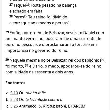
27
Tequel
[
e
]
: Foste pesado na balança
e achado em falta.
28
Peres
[
f
]
: Teu reino foi dividido
e entregue aos medos e persas”.
29
Então, por ordem de Belsazar, vestiram Daniel com
um manto vermelho, puseram-lhe uma corrente de
ouro no pescoço, e o proclamaram o terceiro em
importância no governo do reino.
30
Naquela mesma noite Belsazar, rei dos babilônios
[
g
]
,
foi morto,
31
e Dario, o medo, apoderou-se do reino,
com a idade de sessenta e dois anos.
Footnotes
5.10
Ou
rainha-mãe
5.23
Ou
te levantaste contra o
5.25
Aramaico:
UPARSIM
; isto é, E PARSIM.