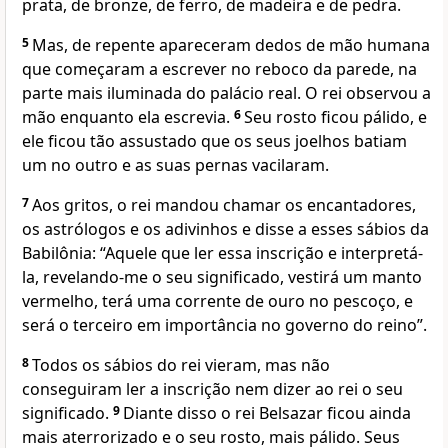
prata, de bronze, de ferro, de madeira e de pedra.
5
Mas, de repente apareceram dedos de mão humana
que começaram a escrever no reboco da parede, na
parte mais iluminada do palácio real. O rei observou a
mão enquanto ela escrevia.
6
Seu rosto ficou pálido, e
ele ficou tão assustado que os seus joelhos batiam
um no outro e as suas pernas vacilaram.
7
Aos gritos, o rei mandou chamar os encantadores,
os astrólogos e os adivinhos e disse a esses sábios da
Babilônia: “Aquele que ler essa inscrição e interpretá-
la, revelando-me o seu significado, vestirá um manto
vermelho, terá uma corrente de ouro no pescoço, e
será o terceiro em importância no governo do reino”.
8
Todos os sábios do rei vieram, mas não
conseguiram ler a inscrição nem dizer ao rei o seu
significado.
9
Diante disso o rei Belsazar ficou ainda
mais aterrorizado e o seu rosto, mais pálido. Seus