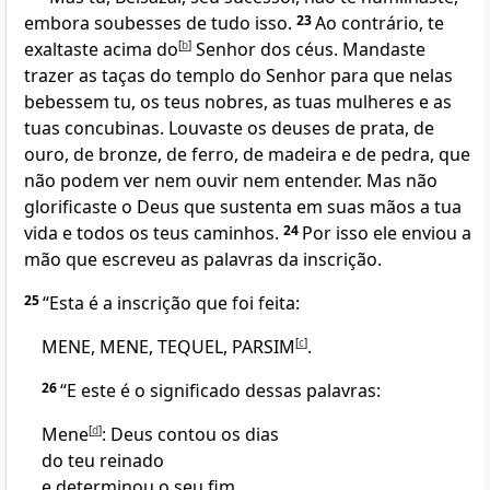
embora soubesses de tudo isso.
23
Ao contrário, te
exaltaste acima do
[
b
]
Senhor dos céus. Mandaste
trazer as taças do templo do Senhor para que nelas
bebessem tu, os teus nobres, as tuas mulheres e as
tuas concubinas. Louvaste os deuses de prata, de
ouro, de bronze, de ferro, de madeira e de pedra, que
não podem ver nem ouvir nem entender. Mas não
glorificaste o Deus que sustenta em suas mãos a tua
vida e todos os teus caminhos.
24
Por isso ele enviou a
mão que escreveu as palavras da inscrição.
25
“Esta é a inscrição que foi feita:
MENE, MENE, TEQUEL, PARSIM
[
c
]
.
26
“E este é o significado dessas palavras:
Mene
[
d
]
: Deus contou os dias
do teu reinado
e determinou o seu fim.