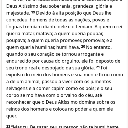
Deus Altíssimo deu soberania, grandeza, glória e
majestade.
19
Devido à alta posição que Deus lhe
concedeu, homens de todas as nações, povos e
línguas tremiam diante dele e o temiam. A quem o rei
queria matar, matava; a quem queria poupar,
poupava; a quem queria promover, promovia; e a
quem queria humilhar, humilhava.
20
No entanto,
quando o seu coração se tornou arrogante e
endurecido por causa do orgulho, ele foi deposto de
seu trono real e despojado da sua glória.
21
Foi
expulso do meio dos homens e sua mente ficou como
a de um animal; passou a viver com os jumentos
selvagens e a comer capim como os bois; e o seu
corpo se molhava com o orvalho do céu, até
reconhecer que o Deus Altíssimo domina sobre os
reinos dos homens e coloca no poder a quem ele
quer.
22
“Mas tu, Belsazar, seu sucessor, não te humilhaste,