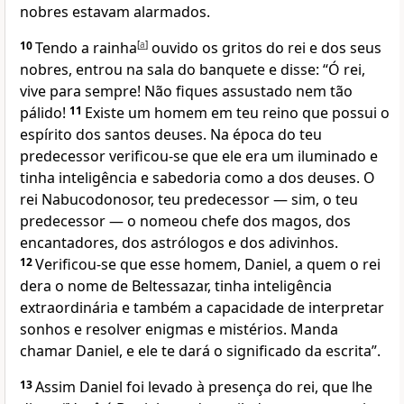
nobres estavam alarmados.
10
Tendo a rainha
[
a
]
ouvido os gritos do rei e dos seus
nobres, entrou na sala do banquete e disse: “Ó rei,
vive para sempre! Não fiques assustado nem tão
pálido!
11
Existe um homem em teu reino que possui o
espírito dos santos deuses. Na época do teu
predecessor verificou-se que ele era um iluminado e
tinha inteligência e sabedoria como a dos deuses. O
rei Nabucodonosor, teu predecessor — sim, o teu
predecessor — o nomeou chefe dos magos, dos
encantadores, dos astrólogos e dos adivinhos.
12
Verificou-se que esse homem, Daniel, a quem o rei
dera o nome de Beltessazar, tinha inteligência
extraordinária e também a capacidade de interpretar
sonhos e resolver enigmas e mistérios. Manda
chamar Daniel, e ele te dará o significado da escrita”.
13
Assim Daniel foi levado à presença do rei, que lhe