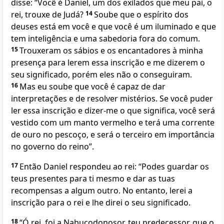
disse: “Você é Daniel, um dos exilados que meu pai, o
rei, trouxe de Judá?
14
Soube que o espírito dos
deuses está em você e que você é um iluminado e que
tem inteligência e uma sabedoria fora do comum.
15
Trouxeram os sábios e os encantadores à minha
presença para lerem essa inscrição e me dizerem o
seu significado, porém eles não o conseguiram.
16
Mas eu soube que você é capaz de dar
interpretações e de resolver mistérios. Se você puder
ler essa inscrição e dizer-me o que significa, você será
vestido com um manto vermelho e terá uma corrente
de ouro no pescoço, e será o terceiro em importância
no governo do reino”.
17
Então Daniel respondeu ao rei: “Podes guardar os
teus presentes para ti mesmo e dar as tuas
recompensas a algum outro. No entanto, lerei a
inscrição para o rei e lhe direi o seu significado.
18
“Ó rei, foi a Nabucodonosor, teu predecessor, que o