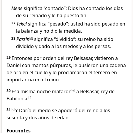
Mene
significa “contado”: Dios ha contado los días
de su reinado y le ha puesto fin.
27
Tekel
significa “pesado”: usted ha sido pesado en
la balanza y no dio la medida.
28
Parsin
[
d
]
significa “dividido”: su reino ha sido
dividido y dado a los medos y a los persas.
29
Entonces por orden del rey Belsasar, vistieron a
Daniel con mantos púrpuras, le pusieron una cadena
de oro en el cuello y lo proclamaron el tercero en
importancia en el reino.
30
Esa misma noche mataron
[
e
]
a Belsasar, rey de
Babilonia.
[
f
]
31
[
g
]
Y Darío el medo se apoderó del reino a los
sesenta y dos años de edad.
Footnotes