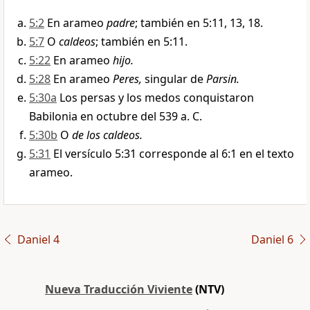
5:2
En arameo
padre
; también en 5:11, 13, 18.
5:7
O
caldeos
; también en 5:11.
5:22
En arameo
hijo.
5:28
En arameo
Peres,
singular de
Parsin.
5:30a
Los persas y los medos conquistaron
Babilonia en octubre del 539 a. C.
5:30b
O
de los caldeos.
5:31
El versículo 5:31 corresponde al 6:1 en el texto
arameo.
Daniel 4
Daniel 6
Nueva Traducción Viviente
(NTV)