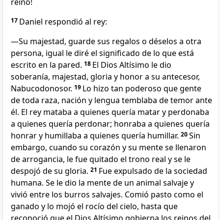
reino!
17
Daniel respondió al rey:
—Su majestad, guarde sus regalos o déselos a otra
persona, igual le diré el significado de lo que está
escrito en la pared.
18
El Dios Altísimo le dio
soberanía, majestad, gloria y honor a su antecesor,
Nabucodonosor.
19
Lo hizo tan poderoso que gente
de toda raza, nación y lengua temblaba de temor ante
él. El rey mataba a quienes quería matar y perdonaba
a quienes quería perdonar; honraba a quienes quería
honrar y humillaba a quienes quería humillar.
20
Sin
embargo, cuando su corazón y su mente se llenaron
de arrogancia, le fue quitado el trono real y se le
despojó de su gloria.
21
Fue expulsado de la sociedad
humana. Se le dio la mente de un animal salvaje y
vivió entre los burros salvajes. Comió pasto como el
ganado y lo mojó el rocío del cielo, hasta que
reconoció que el Dios Altísimo gobierna los reinos del