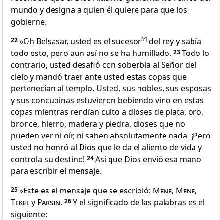
mundo y designa a quien él quiere para que los
gobierne.
22
»Oh Belsasar, usted es el sucesor
[
c
]
del rey y sabía
todo esto, pero aun así no se ha humillado.
23
Todo lo
contrario, usted desafió con soberbia al Señor del
cielo y mandó traer ante usted estas copas que
pertenecían al templo. Usted, sus nobles, sus esposas
y sus concubinas estuvieron bebiendo vino en estas
copas mientras rendían culto a dioses de plata, oro,
bronce, hierro, madera y piedra, dioses que no
pueden ver ni oír, ni saben absolutamente nada. ¡Pero
usted no honró al Dios que le da el aliento de vida y
controla su destino!
24
Así que Dios envió esa mano
para escribir el mensaje.
25
»Este es el mensaje que se escribió:
Mene
,
Mene
,
Tekel
y
Parsin
.
26
Y el significado de las palabras es el
siguiente: