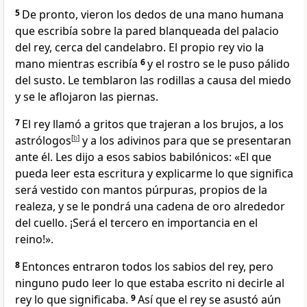
5
De pronto, vieron los dedos de una mano humana
que escribía sobre la pared blanqueada del palacio
del rey, cerca del candelabro. El propio rey vio la
mano mientras escribía
6
y el rostro se le puso pálido
del susto. Le temblaron las rodillas a causa del miedo
y se le aflojaron las piernas.
7
El rey llamó a gritos que trajeran a los brujos, a los
astrólogos
[
b
]
y a los adivinos para que se presentaran
ante él. Les dijo a esos sabios babilónicos: «El que
pueda leer esta escritura y explicarme lo que significa
será vestido con mantos púrpuras, propios de la
realeza, y se le pondrá una cadena de oro alrededor
del cuello. ¡Será el tercero en importancia en el
reino!».
8
Entonces entraron todos los sabios del rey, pero
ninguno pudo leer lo que estaba escrito ni decirle al
rey lo que significaba.
9
Así que el rey se asustó aún