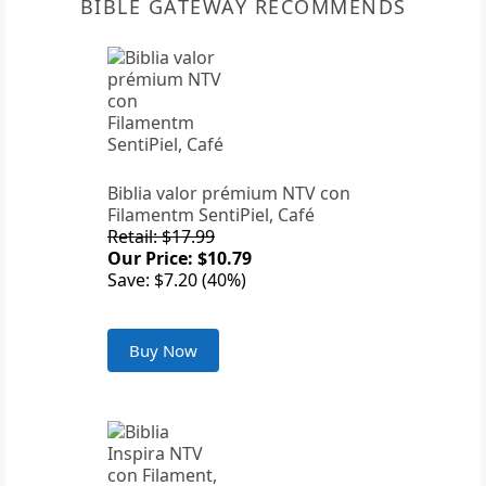
BIBLE GATEWAY RECOMMENDS
Biblia valor prémium NTV con
Filamentm SentiPiel, Café
Retail: $17.99
Our Price: $10.79
Save: $7.20 (40%)
Buy Now