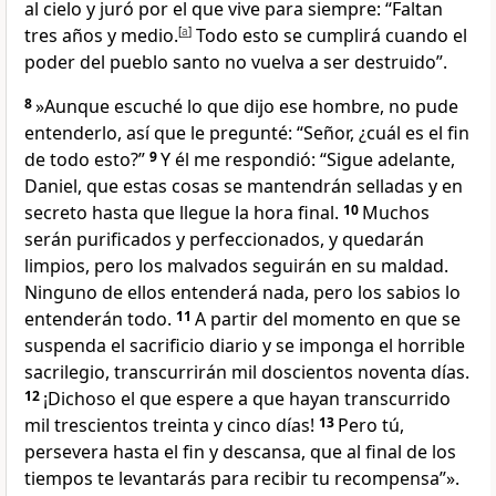
al cielo y juró por el que vive para siempre: “Faltan
tres años y medio.
[
a
]
Todo esto se cumplirá cuando el
poder del pueblo santo no vuelva a ser destruido”.
8
»Aunque escuché lo que dijo ese hombre, no pude
entenderlo, así que le pregunté: “Señor, ¿cuál es el fin
de todo esto?”
9
Y él me respondió: “Sigue adelante,
Daniel, que estas cosas se mantendrán selladas y en
secreto hasta que llegue la hora final.
10
Muchos
serán purificados y perfeccionados, y quedarán
limpios, pero los malvados seguirán en su maldad.
Ninguno de ellos entenderá nada, pero los sabios lo
entenderán todo.
11
A partir del momento en que se
suspenda el sacrificio diario y se imponga el horrible
sacrilegio, transcurrirán mil doscientos noventa días.
12
¡Dichoso el que espere a que hayan transcurrido
mil trescientos treinta y cinco días!
13
Pero tú,
persevera hasta el fin y descansa, que al final de los
tiempos te levantarás para recibir tu recompensa”».