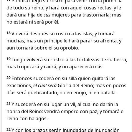
Pondrá luego su rostro para venir con la potencia
de todo su reino; y hará con aquel cosas rectas, y le
dará una hija de
sus
mujeres para trastornarla; mas
no estará ni será por él.
18
Volverá después su rostro a las islas, y tomará
muchas; mas un príncipe le hará parar su afrenta, y
aun tornará sobre él su oprobio.
19
Luego volverá su rostro a las fortalezas de su tierra;
mas tropezará y caerá, y no aparecerá más.
20
Entonces sucederá en su silla quien quitará las
exacciones,
el cual será
Gloria del Reino; mas en pocos
días será quebrantado, no en enojo, ni en batalla.
21
Y sucederá en su lugar un vil, al cual no darán la
honra del Reino: vendrá empero con paz, y tomará el
reino con halagos.
22
Y con los brazos serán inundados de inundación