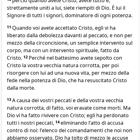
perciò quando avete Cristo, avete tutto e,
strettamente uniti a lui, siete riempiti di Dio. È lui il
Signore di tutti i signori, dominatore di ogni potenza.
11
Quando voi avete accettato Cristo, egli vi ha
liberato dalla debolezza davanti al peccato, e non per
mezzo della circoncisione, un semplice intervento sul
corpo, ma con un intervento spirituale, fatto da
Cristo.
12
Perché nel battesimo avete sepolto con
Cristo la vostra vecchia natura corrotta, per poi
risorgere con lui ad una nuova vita, per mezzo della
fede nella potenza di Dio, che ha resuscitato Cristo
dalla morte.
13
A causa dei vostri peccati e della vostra vecchia
natura corrotta, di fatto, voi eravate come morti. Ma
Dio vi ha fatto rivivere con Cristo; egli ha perdonato
tutti i nostri peccati,
14
eliminando lʼatto di accusa
contro di noi: lʼelenco dei comandamenti che noi non
abbiamo osservato. Dio ha tolto di mezzo le accuse