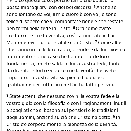
Vi dico queste cose, perché temo che qualcuno
possa imbrogliarvi con dei bei discorsi.
5
Anche se
sono lontano da voi, il mio cuore è con voi, e sono
felice di sapere che vi comportate bene e che restate
ben fermi nella fede in Cristo.
6
Ora come avete
creduto che Cristo vi salva, così camminate in Lui.
Mantenetevi in unione vitale con Cristo.
7
Come alberi
che hanno in lui le loro radici, prendete da lui il vostro
nutrimento; come case che hanno in lui le loro
fondamenta, tenete salda in lui la vostra fede, tanto
da diventare forti e vigorosi nella verità che avete
imparato. La vostra vita sia piena di gioia e di
gratitudine per tutto ciò che Dio ha fatto per voi.
8
State attenti che nessuno rovini la vostra fede e la
vostra gioia con la filosofia e con i ragionamenti inutili
e sbagliati che si basano sui pensieri e le tradizioni
degli uomini, anziché su ciò che Cristo ha detto.
9
In
Cristo cʼè corporalmente la pienezza della divinità,
10