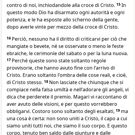
contro di noi, inchiodandole alla croce di Cristo.
15
In
questo modo Dio ha disarmato ogni autorità e ogni
potenza, e le ha esposte allo scherno della gente,
dopo averle vinte per mezzo della croce di Cristo.
16
Perciò, nessuno ha il diritto di criticarvi per ciò che
mangiate o bevete, né se osservate o meno le feste
ebraiche, le cerimonie del sabato o per la luna nuova.
17
Perché queste sono state soltanto regole
provvisorie, che hanno avuto fine con lʼarrivo di
Cristo. Erano soltanto lʼombra delle cose reali, e cioè,
di Cristo stesso.
18
Non lasciate che chiunque che si
compiace nella falsa umiltà e nellʼadorare gli angeli, vi
dica che perderete il premio. Magari vi raccontano di
aver avuto delle visioni, e per questo vorrebbero
obbligarvi. Costoro sono soltanto degli esaltati,
19
ma
una cosa è certa: non sono uniti a Cristo, il capo a cui
siamo uniti tutti noi, che siamo il suo corpo. E questo
corpo, tenuto ben saldo dalle giunture e dalle